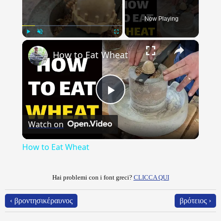
Now Playing
×
Play
Unmute
Fullscreen
How to Eat Wheat
Play
Watch on
Video
How to Eat Wheat
Hai problemi con i font greci?
CLICCA QUI
‹ βροντησικέραυνος
βρότειος ›