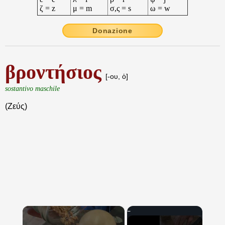
ζ = z
μ = m
σ,ς = s
ω = w
Donazione
βροντήσιος
[-ου, ὁ]
sostantivo maschile
(Ζεύς)
×