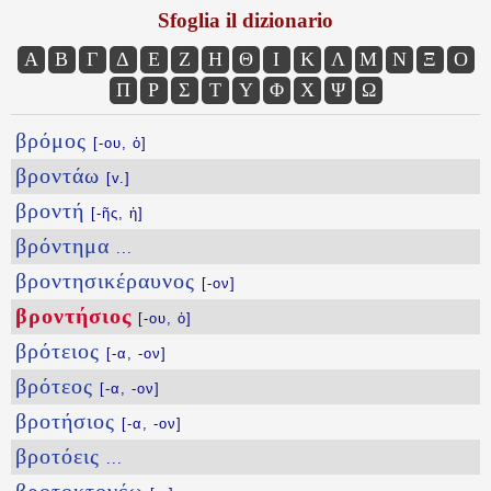
Sfoglia il dizionario
Α
Β
Γ
Δ
Ε
Ζ
Η
Θ
Ι
Κ
Λ
Μ
Ν
Ξ
Ο
Π
Ρ
Σ
Τ
Υ
Φ
Χ
Ψ
Ω
βρόμος
[-ου, ὁ]
βροντάω
[v.]
βροντή
[-ῆς, ἡ]
βρόντημα
...
βροντησικέραυνος
[-ον]
βροντήσιος
[-ου, ὁ]
βρότειος
[-α, -ον]
βρότεος
[-α, -ον]
βροτήσιος
[-α, -ον]
βροτόεις
...