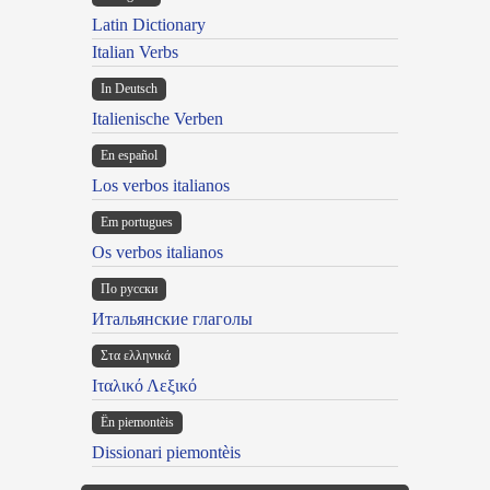
Latin Dictionary
Italian Verbs
In Deutsch
Italienische Verben
En español
Los verbos italianos
Em portugues
Os verbos italianos
По русски
Итальянские глаголы
Στα ελληνικά
Ιταλικό Λεξικό
Ën piemontèis
Dissionari piemontèis