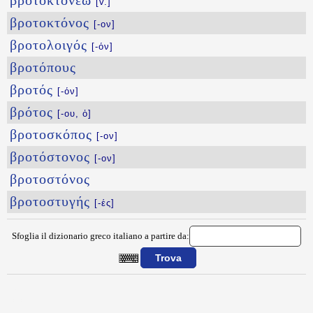
βροτοκτονέω
[v.]
βροτοκτόνος
[-ον]
βροτολοιγός
[-όν]
βροτόπους
βροτός
[-όν]
βρότος
[-ου, ὁ]
βροτοσκόπος
[-ον]
βροτόστονος
[-ον]
βροτοστόνος
βροτοστυγής
[-ές]
Sfoglia il dizionario greco italiano a partire da:
{{ID:BRONTHSIOS100}}
---CACHE---