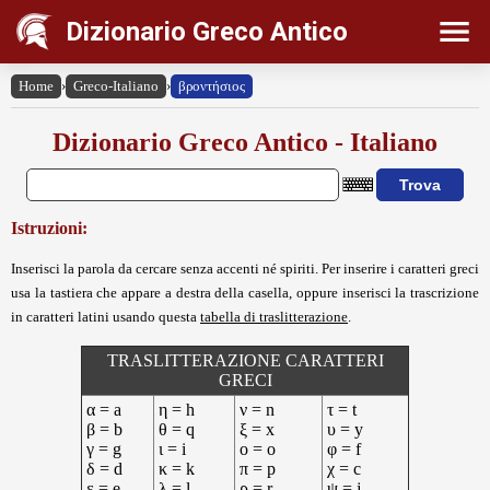
Dizionario Greco Antico
Home
›
Greco-Italiano
›
βροντήσιος
Dizionario Greco Antico - Italiano
Istruzioni:
Inserisci la parola da cercare senza accenti né spiriti. Per inserire i caratteri greci
usa la tastiera che appare a destra della casella, oppure inserisci la trascrizione
in caratteri latini usando questa
tabella di traslitterazione
.
TRASLITTERAZIONE CARATTERI
GRECI
α = a
η = h
ν = n
τ = t
β = b
θ = q
ξ = x
υ = y
γ = g
ι = i
ο = o
φ = f
δ = d
κ = k
π = p
χ = c
ε = e
λ = l
ρ = r
ψ = j