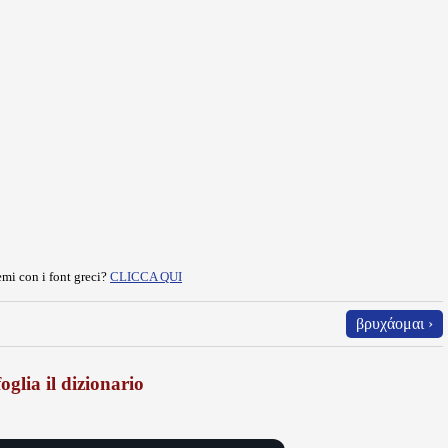
mi con i font greci?
CLICCA QUI
βρυχάομαι ›
oglia il dizionario