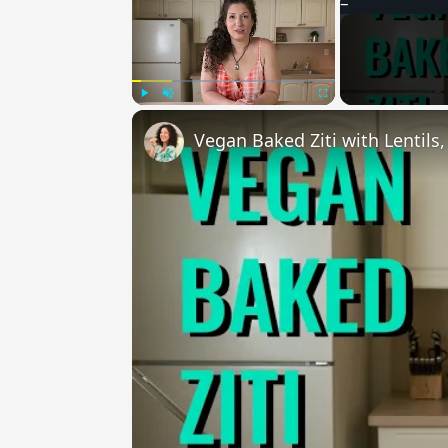
Play
Unmute
Fullscreen
Vegan Baked Ziti with Lentils