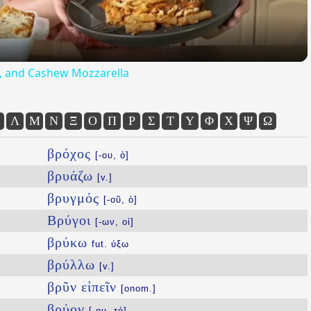
ta, and Cashew Mozzarella
Λ
Μ
Ν
Ξ
Ο
Π
Ρ
Σ
Τ
Υ
Φ
Χ
Ψ
Ω
βρόχος
[-ου, ὁ]
βρυάζω
[v.]
βρυγμός
[-οῦ, ὁ]
Βρύγοι
[-ων, οἱ]
βρύκω
fut. ύξω
βρύλλω
[v.]
βρῦν εἰπεῖν
[onom.]
βρύον
[-ου, τό]