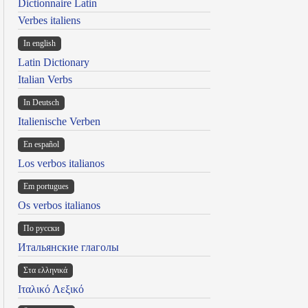
Dictionnaire Latin
Verbes italiens
In english
Latin Dictionary
Italian Verbs
In Deutsch
Italienische Verben
En español
Los verbos italianos
Em portugues
Os verbos italianos
По русски
Итальянские глаголы
Στα ελληνικά
Ιταλικό Λεξικό