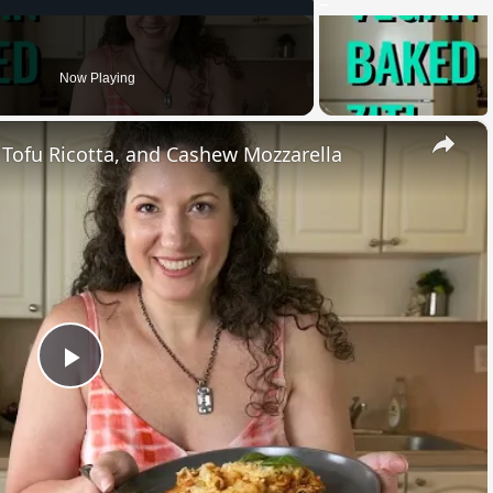
Now Playing
×
, Tofu Ricotta, and Cashew Mozzarella
Play
Video