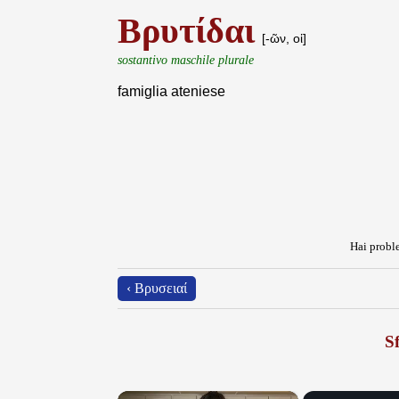
Βρυτίδαι
[-ῶν, οἱ]
sostantivo maschile plurale
famiglia ateniese
Hai proble
‹ Βρυσειαί
Sf
×