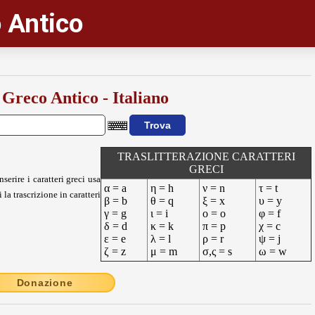
 Antico
 Greco Antico - Italiano
TRASLITTERAZIONE CARATTERI
GRECI
nserire i caratteri greci usa
α = a
η = h
ν = n
τ = t
 la trascrizione in caratteri
β = b
θ = q
ξ = x
υ = y
γ = g
ι = i
ο = o
φ = f
δ = d
κ = k
π = p
χ = c
ε = e
λ = l
ρ = r
ψ = j
ζ = z
μ = m
σ,ς = s
ω = w
Donazione