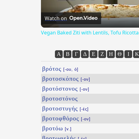
Watch on
Vegan Baked Ziti with Lentils, Tofu Ricot
Α
Β
Γ
Δ
Ε
Ζ
Η
Θ
Ι
Κ
βρότος
[-ου, ὁ]
βροτοσκόπος
[-ον]
βροτόστονος
[-ον]
βροτοστόνος
βροτοστυγής
[-ές]
βροτοφθόρος
[-ον]
βροτόω
[v.]
βροτωφελής
[-ές]