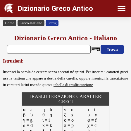
Dizionario Greco Antico
Home
›
Greco-Italiano
›
βῶτις
Dizionario Greco Antico - Italiano
Istruzioni:
Inserisci la parola da cercare senza accenti né spiriti. Per inserire i caratteri greci
usa la tastiera che appare a destra della casella, oppure inserisci la trascrizione
in caratteri latini usando questa
tabella di traslitterazione
.
TRASLITTERAZIONE CARATTERI
GRECI
α = a
η = h
ν = n
τ = t
β = b
θ = q
ξ = x
υ = y
γ = g
ι = i
ο = o
φ = f
δ = d
κ = k
π = p
χ = c
ε = e
λ = l
ρ = r
ψ = j