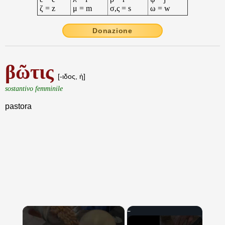
ζ = z
μ = m
σ,ς = s
ω = w
Donazione
βῶτις
[-ιδος, ἡ]
sostantivo femminile
pastora
×