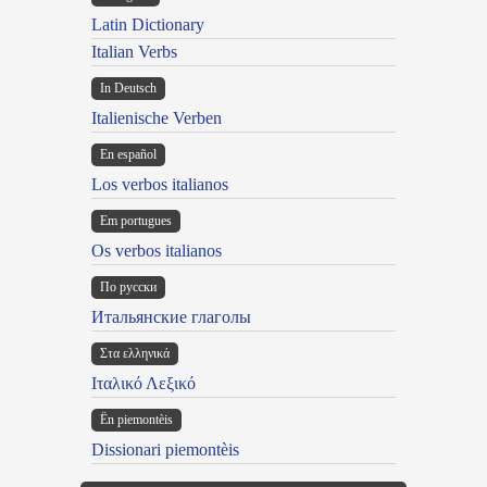
Latin Dictionary
Italian Verbs
In Deutsch
Italienische Verben
En español
Los verbos italianos
Em portugues
Os verbos italianos
По русски
Итальянские глаголы
Στα ελληνικά
Ιταλικό Λεξικό
Ën piemontèis
Dissionari piemontèis