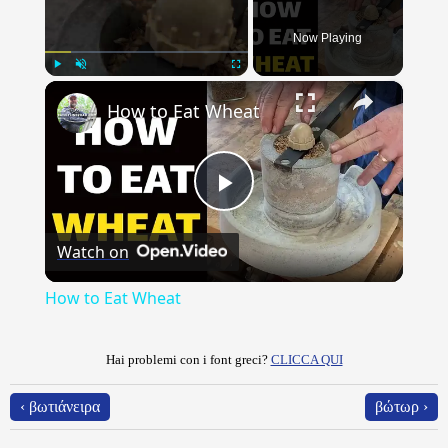
Now Playing
×
Play
Unmute
Fullscreen
How to Eat Wheat
Play
Watch on
Video
How to Eat Wheat
Hai problemi con i font greci?
CLICCA QUI
‹ βωτιάνειρα
βώτωρ ›