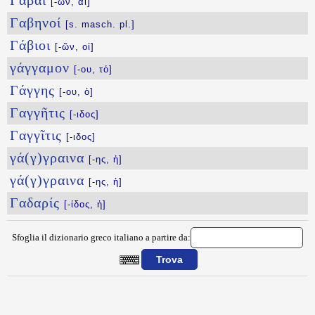
Γάβαι
[-ῶν, αἱ]
Γαβηνοί
[s. masch. pl.]
Γάβιοι
[-ῶν, οἱ]
γάγγαμον
[-ου, τό]
Γάγγης
[-ου, ὁ]
Γαγγῆτις
[-ιδος]
Γαγγῖτις
[-ιδος]
γά(γ)γραινα
[-ης, ἡ]
γά(γ)γραινα
[-ης, ἡ]
Γαδαρίς
[-ίδος, ἡ]
Sfoglia il dizionario greco italiano a partire da:
{{ID:BWTIS100}}
---CACHE---