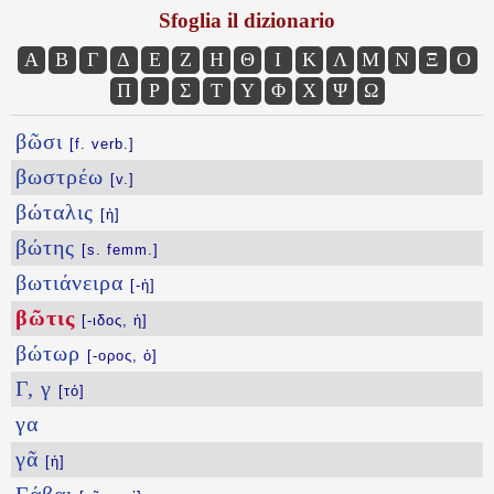
Sfoglia il dizionario
Α
Β
Γ
Δ
Ε
Ζ
Η
Θ
Ι
Κ
Λ
Μ
Ν
Ξ
Ο
Π
Ρ
Σ
Τ
Υ
Φ
Χ
Ψ
Ω
βῶσι
[f. verb.]
βωστρέω
[v.]
βώταλις
[ἡ]
βώτης
[s. femm.]
βωτιάνειρα
[-ἡ]
βῶτις
[-ιδος, ἡ]
βώτωρ
[-ορος, ὁ]
Γ, γ
[τό]
γα
γᾶ
[ἡ]