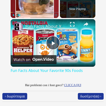
Now Playing
×
Play
Unmute
Fullscreen
Fun Facts About Your Favorite 90s Foods
Play
Watch on
Video
Fun Facts About Your Favorite 90s Foods
Hai problemi con i font greci?
CLICCA QUI
‹ δωρύττομαι
δωσέμεν(αι) ›