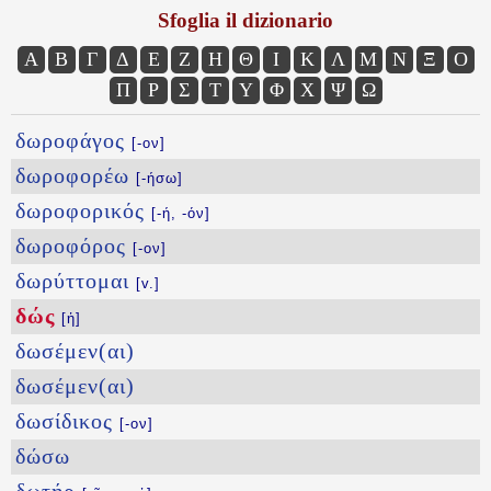
Sfoglia il dizionario
Α
Β
Γ
Δ
Ε
Ζ
Η
Θ
Ι
Κ
Λ
Μ
Ν
Ξ
Ο
Π
Ρ
Σ
Τ
Υ
Φ
Χ
Ψ
Ω
δωροφάγος
[-ον]
δωροφορέω
[-ήσω]
δωροφορικός
[-ή, -όν]
δωροφόρος
[-ον]
δωρύττομαι
[v.]
δώς
[ἡ]
δωσέμεν(αι)
δωσέμεν(αι)
δωσίδικος
[-ον]
δώσω