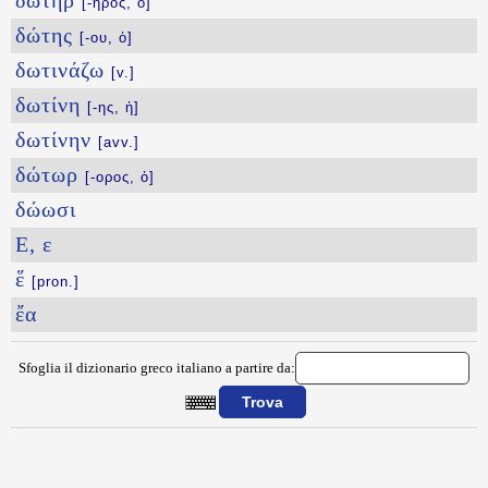
δωτήρ
[-ῆρος, ὁ]
δώτης
[-ου, ὁ]
δωτινάζω
[v.]
δωτίνη
[-ης, ἡ]
δωτίνην
[avv.]
δώτωρ
[-ορος, ὁ]
δώωσι
Ε, ε
ἕ
[pron.]
ἔα
Sfoglia il dizionario greco italiano a partire da:
{{ID:DWS100}}
---CACHE---