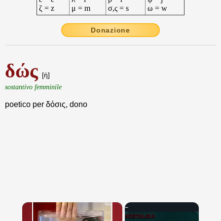
ζ = z
μ = m
σ,ς = s
ω = w
Donazione
δώς
[ἡ]
sostantivo femminile
poetico per δόσις, dono
×