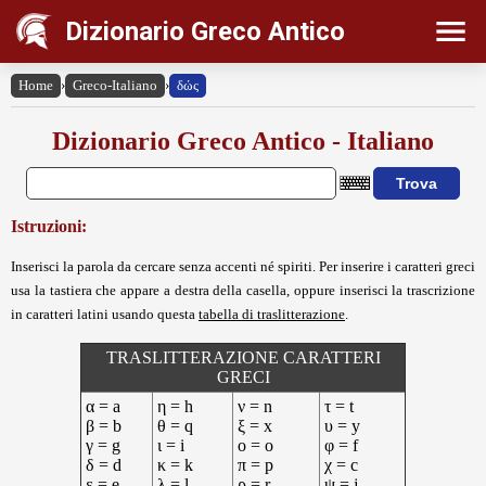
Dizionario Greco Antico
Home
›
Greco-Italiano
›
δώς
Dizionario Greco Antico - Italiano
Istruzioni:
Inserisci la parola da cercare senza accenti né spiriti. Per inserire i caratteri greci
usa la tastiera che appare a destra della casella, oppure inserisci la trascrizione
in caratteri latini usando questa
tabella di traslitterazione
.
TRASLITTERAZIONE CARATTERI
GRECI
α = a
η = h
ν = n
τ = t
β = b
θ = q
ξ = x
υ = y
γ = g
ι = i
ο = o
φ = f
δ = d
κ = k
π = p
χ = c
ε = e
λ = l
ρ = r
ψ = j