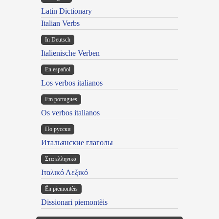
Latin Dictionary
Italian Verbs
In Deutsch
Italienische Verben
En español
Los verbos italianos
Em portugues
Os verbos italianos
По русски
Итальянские глаголы
Στα ελληνικά
Ιταλικό Λεξικό
Ën piemontèis
Dissionari piemontèis