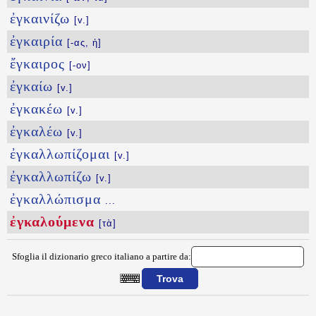
ἐγκαινίζω
[v.]
ἐγκαιρία
[-ας, ἡ]
ἔγκαιρος
[-ον]
ἐγκαίω
[v.]
ἐγκακέω
[v.]
ἐγκαλέω
[v.]
ἐγκαλλωπίζομαι
[v.]
ἐγκαλλωπίζω
[v.]
ἐγκαλλώπισμα
...
ἐγκαλούμενα
[τὰ]
Sfoglia il dizionario greco italiano a partire da:
{{ID:EGKALOYMENA100}}