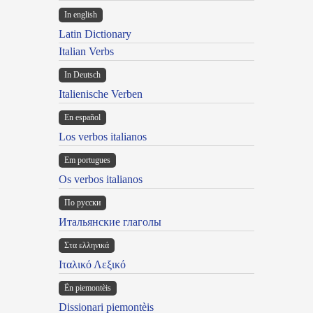
In english
Latin Dictionary
Italian Verbs
In Deutsch
Italienische Verben
En español
Los verbos italianos
Em portugues
Os verbos italianos
По русски
Итальянские глаголы
Στα ελληνικά
Ιταλικό Λεξικό
Ën piemontèis
Dissionari piemontèis