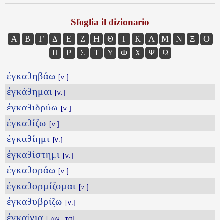
Sfoglia il dizionario
Α
Β
Γ
Δ
Ε
Ζ
Η
Θ
Ι
Κ
Λ
Μ
Ν
Ξ
Ο
Π
Ρ
Σ
Τ
Υ
Φ
Χ
Ψ
Ω
ἐγκαθηβάω
[v.]
ἐγκάθημαι
[v.]
ἐγκαθιδρύω
[v.]
ἐγκαθίζω
[v.]
ἐγκαθίημι
[v.]
ἐγκαθίστημι
[v.]
ἐγκαθοράω
[v.]
ἐγκαθορμίζομαι
[v.]
ἐγκαθυβρίζω
[v.]
ἐγκαίνια
[-ων, τά]