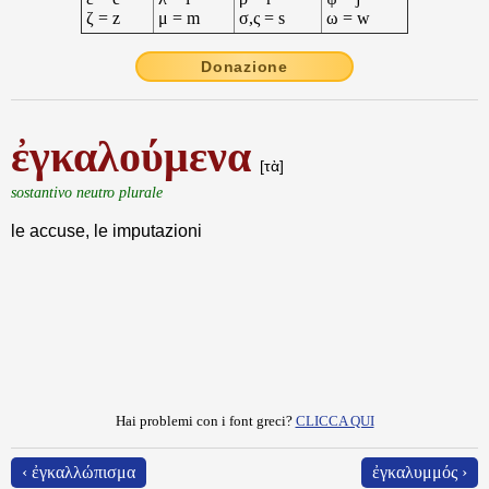
ζ = z
μ = m
σ,ς = s
ω = w
Donazione
ἐγκαλούμενα
[τὰ]
sostantivo neutro plurale
le accuse, le imputazioni
Hai problemi con i font greci?
CLICCA QUI
‹ ἐγκαλλώπισμα
ἐγκαλυμμός ›