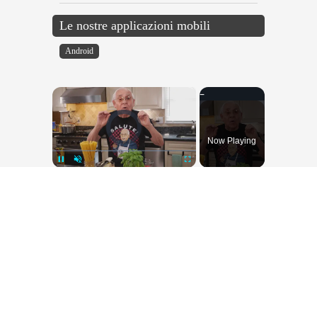
Le nostre applicazioni mobili
Android
×
Video Player is loading.
Now Playing
×
Pause
Unmute
Fullscreen
Spaghetti alla Mezzanotte Recipe
Play
Watch on
Video
Spaghetti alla Mezzanotte Recipe