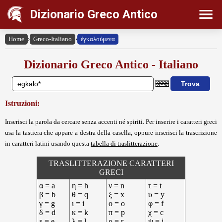
Dizionario Greco Antico
Home
›
Greco-Italiano
›
ἐγκαλούμενα
Dizionario Greco Antico - Italiano
Istruzioni:
Inserisci la parola da cercare senza accenti né spiriti. Per inserire i caratteri greci
usa la tastiera che appare a destra della casella, oppure inserisci la trascrizione
in caratteri latini usando questa
tabella di traslitterazione
.
TRASLITTERAZIONE CARATTERI
GRECI
α = a
η = h
ν = n
τ = t
β = b
θ = q
ξ = x
υ = y
γ = g
ι = i
ο = o
φ = f
δ = d
κ = k
π = p
χ = c
ε = e
λ = l
ρ = r
ψ = j