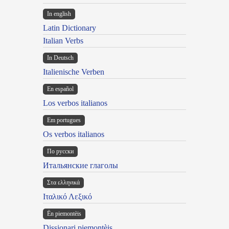
In english
Latin Dictionary
Italian Verbs
In Deutsch
Italienische Verben
En español
Los verbos italianos
Em portugues
Os verbos italianos
По русски
Итальянские глаголы
Στα ελληνικά
Ιταλικό Λεξικό
Ën piemontèis
Dissionari piemontèis