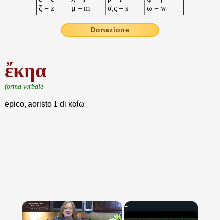
ζ = z
μ = m
σ,ς = s
ω = w
Donazione
ἔκηα
forma verbale
epico, aoristo 1 di καίω
×