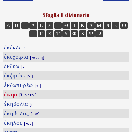
Sfoglia il dizionario
Α
Β
Γ
Δ
Ε
Ζ
Η
Θ
Ι
Κ
Λ
Μ
Ν
Ξ
Ο
Π
Ρ
Σ
Τ
Υ
Φ
Χ
Ψ
Ω
ἐκέκλετο
ἐκεχειρία
[-ας, ἡ]
ἐκζέω
[v.]
ἐκζητέω
[v.]
ἐκζωπυρέω
[v.]
ἔκηα
[f. verb.]
ἑκηβολία
[ἡ]
ἑκηβόλος
[-ον]
ἕκηλος
[-ον]