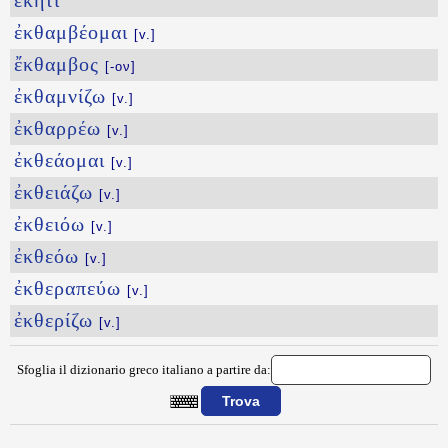
ἕκητι
ἐκθαμβέομαι
[v.]
ἔκθαμβος
[-ον]
ἐκθαμνίζω
[v.]
ἐκθαρρέω
[v.]
ἐκθεάομαι
[v.]
ἐκθειάζω
[v.]
ἐκθειόω
[v.]
ἐκθεόω
[v.]
ἐκθεραπεύω
[v.]
ἐκθερίζω
[v.]
Sfoglia il dizionario greco italiano a partire da:
{{ID:EKHA100}}