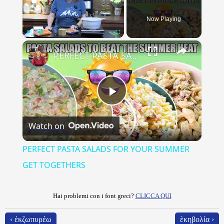
Now Playing
×
Play
Unmute
Fullscreen
PERFECT PASTA SALADS FOR YOUR SUMMER GET TOGETHERS
Play
Watch on
Video
PERFECT PASTA SALADS FOR YOUR SUMMER
GET TOGETHERS
Hai problemi con i font greci?
CLICCA QUI
‹ ἐκζωπυρέω
ἑκηβολία ›