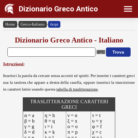
Dizionario Greco Antico
Home
›
Greco-Italiano
›
ἔκηα
Dizionario Greco Antico - Italiano
Istruzioni:
Inserisci la parola da cercare senza accenti né spiriti. Per inserire i caratteri greci
usa la tastiera che appare a destra della casella, oppure inserisci la trascrizione
in caratteri latini usando questa
tabella di traslitterazione
.
TRASLITTERAZIONE CARATTERI
GRECI
α = a
η = h
ν = n
τ = t
β = b
θ = q
ξ = x
υ = y
γ = g
ι = i
ο = o
φ = f
δ = d
κ = k
π = p
χ = c
ε = e
λ = l
ρ = r
ψ = j