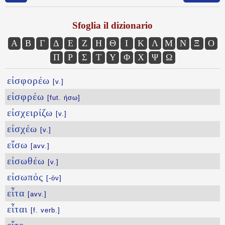
Sfoglia il dizionario
Α
Β
Γ
Δ
Ε
Ζ
Η
Θ
Ι
Κ
Λ
Μ
Ν
Ξ
Ο
Π
Ρ
Σ
Τ
Υ
Φ
Χ
Ψ
Ω
εἰσφορέω
[v.]
εἰσφρέω
[fut. ήσω]
εἰσχειρίζω
[v.]
εἰσχέω
[v.]
εἴσω
[avv.]
εἰσωθέω
[v.]
εἰσωπός
[-όν]
εἶτα
[avv.]
εἷται
[f. verb.]