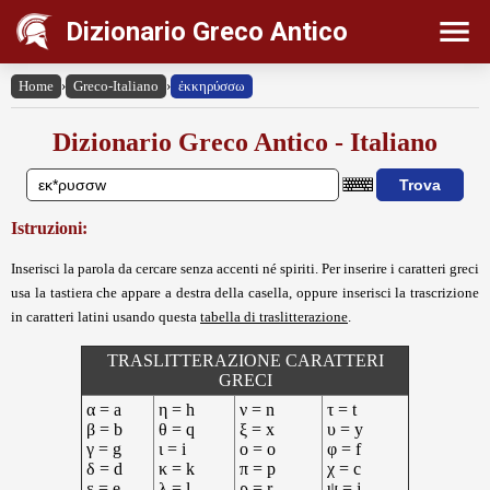
Dizionario Greco Antico
Home
›
Greco-Italiano
›
ἐκκηρύσσω
Dizionario Greco Antico - Italiano
Istruzioni:
Inserisci la parola da cercare senza accenti né spiriti. Per inserire i caratteri greci
usa la tastiera che appare a destra della casella, oppure inserisci la trascrizione
in caratteri latini usando questa
tabella di traslitterazione
.
TRASLITTERAZIONE CARATTERI
GRECI
α = a
η = h
ν = n
τ = t
β = b
θ = q
ξ = x
υ = y
γ = g
ι = i
ο = o
φ = f
δ = d
κ = k
π = p
χ = c
ε = e
λ = l
ρ = r
ψ = j