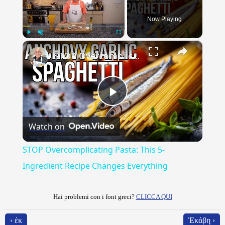
Now Playing
×
Play
Unmute
Fullscreen
STOP Overcomplicating Pasta: This 5-Ingredient Recipe Changes Everything
Play
Watch on
Video
STOP Overcomplicating Pasta: This 5-
Ingredient Recipe Changes Everything
Hai problemi con i font greci?
CLICCA QUI
‹ ἐκ
Ἑκάβη ›