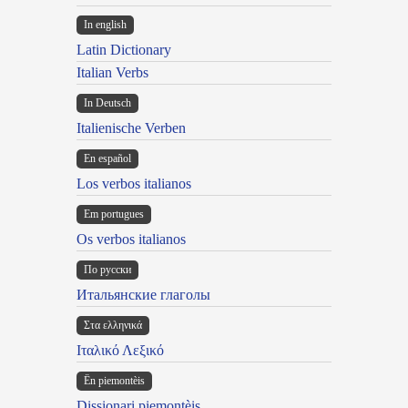
In english
Latin Dictionary
Italian Verbs
In Deutsch
Italienische Verben
En español
Los verbos italianos
Em portugues
Os verbos italianos
По русски
Итальянские глаголы
Στα ελληνικά
Ιταλικό Λεξικό
Ën piemontèis
Dissionari piemontèis