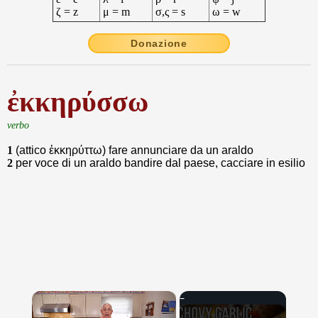
ζ = z
μ = m
σ,ς = s
ω = w
Donazione
ἐκκηρύσσω
verbo
1
(attico ἐκκηρύττω) fare annunciare da un araldo
2
per voce di un araldo bandire dal paese, cacciare in esilio
×