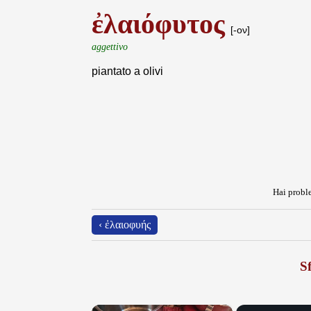
ἐλαιόφυτος
[-ον]
aggettivo
piantato a olivi
Hai proble
‹ ἐλαιοφυής
Sf
×