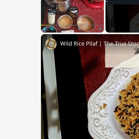
Play
Unmute
Fullscreen
Wild Rice Pilaf | The True Sto