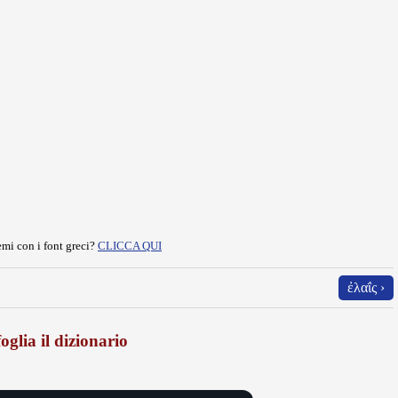
mi con i font greci?
CLICCA QUI
ἐλαΐς ›
oglia il dizionario