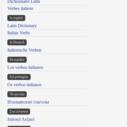
Dictionnaire Latin
Verbes italiens
In english
Latin Dictionary
Italian Verbs
In Deutsch
Italienische Verben
En español
Los verbos italianos
Em portugues
Os verbos italianos
По русски
Итальянские глаголы
Στα ελληνικά
Ιταλικό Λεξικό