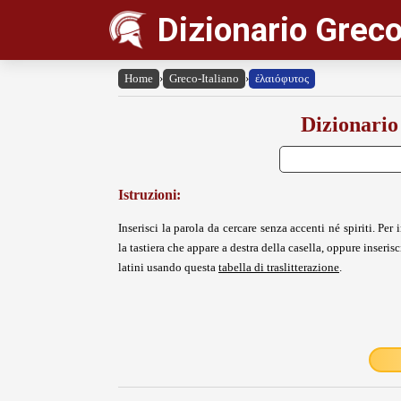
Dizionario Greco
Home
›
Greco-Italiano
›
ἐλαιόφυτος
Dizionario
Istruzioni:
Inserisci la parola da cercare senza accenti né spiriti. Per i
la tastiera che appare a destra della casella, oppure inserisci
latini usando questa
tabella di traslitterazione
.