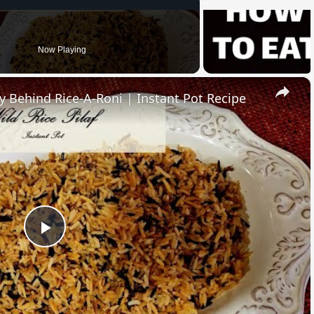
Now Playing
×
ry Behind Rice-A-Roni | Instant Pot Recipe
Play
Video