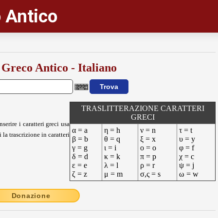
 Antico
 Greco Antico - Italiano
TRASLITTERAZIONE CARATTERI
GRECI
nserire i caratteri greci usa
α = a
η = h
ν = n
τ = t
 la trascrizione in caratteri
β = b
θ = q
ξ = x
υ = y
γ = g
ι = i
ο = o
φ = f
δ = d
κ = k
π = p
χ = c
ε = e
λ = l
ρ = r
ψ = j
ζ = z
μ = m
σ,ς = s
ω = w
Donazione