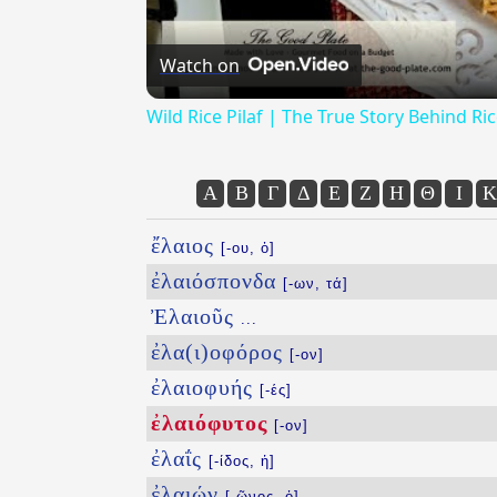
Watch on
Wild Rice Pilaf | The True Story Behind Ri
Α
Β
Γ
Δ
Ε
Ζ
Η
Θ
Ι
Κ
ἔλαιος
[-ου, ὁ]
ἐλαιόσπονδα
[-ων, τά]
Ἐλαιοῦς
...
ἐλα(ι)οφόρος
[-ον]
ἐλαιοφυής
[-ές]
ἐλαιόφυτος
[-ον]
ἐλαΐς
[-ίδος, ἡ]
ἐλαιών
[-ῶνος, ὁ]