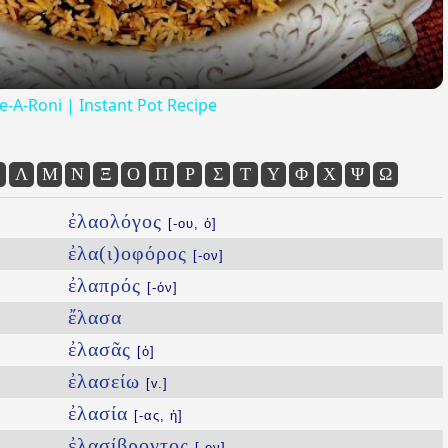
ce-A-Roni | Instant Pot Recipe
Λ
Μ
Ν
Ξ
Ο
Π
Ρ
Σ
Τ
Υ
Φ
Χ
Ψ
Ω
ἐλαολόγος
[-ου, ὁ]
ἐλα(ι)οφόρος
[-ον]
ἐλαπρός
[-όν]
ἔλασα
ἐλασᾶς
[ὁ]
ἐλασείω
[v.]
ἐλασία
[-ας, ἡ]
ἐλασίβροντος
[-ον]