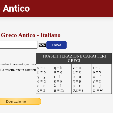
 Antico
 Greco Antico - Italiano
TRASLITTERAZIONE CARATTERI
GRECI
nserire i caratteri greci usa
α = a
η = h
ν = n
τ = t
 la trascrizione in caratteri
β = b
θ = q
ξ = x
υ = y
γ = g
ι = i
ο = o
φ = f
δ = d
κ = k
π = p
χ = c
ε = e
λ = l
ρ = r
ψ = j
ζ = z
μ = m
σ,ς = s
ω = w
Donazione