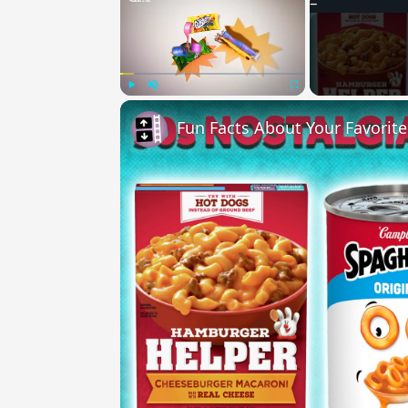
Play
Unmute
Fullscreen
Fun Facts About Your Favorit