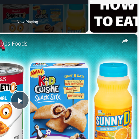
Now Playing
×
e 90s Foods
Play
Video