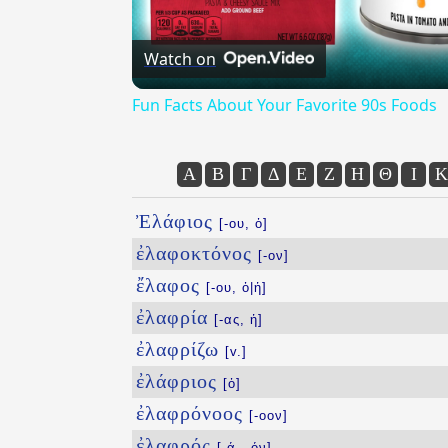
Watch on
Fun Facts About Your Favorite 90s Foods
Α
Β
Γ
Δ
Ε
Ζ
Η
Θ
Ι
Κ
Ἐλάφιος
[-ου, ὁ]
ἐλαφοκτόνος
[-ον]
ἔλαφος
[-ου, ὁ|ἡ]
ἐλαφρία
[-ας, ἡ]
ἐλαφρίζω
[v.]
ἐλάφριος
[ὁ]
ἐλαφρόνοος
[-οον]
ἐλαφρός
[-ά, -όν]