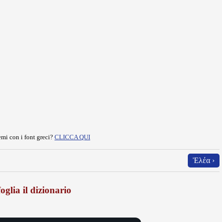
mi con i font greci?
CLICCA QUI
Ἐλέα ›
oglia il dizionario