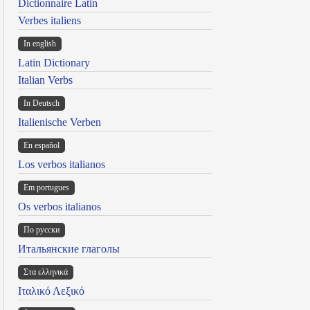
Dictionnaire Latin
Verbes italiens
In english
Latin Dictionary
Italian Verbs
In Deutsch
Italienische Verben
En español
Los verbos italianos
Em portugues
Os verbos italianos
По русски
Итальянские глаголы
Στα ελληνικά
Ιταλικό Λεξικό