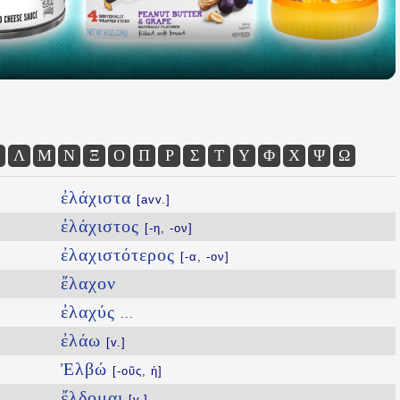
Λ
Μ
Ν
Ξ
Ο
Π
Ρ
Σ
Τ
Υ
Φ
Χ
Ψ
Ω
ἐλάχιστα
[avv.]
ἐλάχιστος
[-η, -ον]
ἐλαχιστότερος
[-α, -ον]
ἔλαχον
ἐλαχύς
...
ἐλάω
[v.]
Ἐλβώ
[-οῦς, ἡ]
ἔλδομαι
[v.]