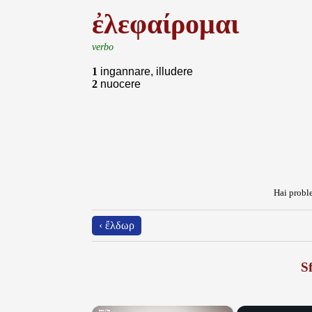
ἐλεφαίρομαι
verbo
1
ingannare, illudere
2
nuocere
Hai proble
‹ ἔλδωρ
Sf
×