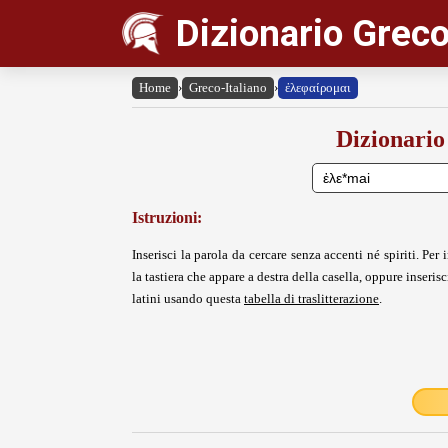
Dizionario Greco
Home
›
Greco-Italiano
›
ἐλεφαίρομαι
Dizionario
Istruzioni:
Inserisci la parola da cercare senza accenti né spiriti. Per i
la tastiera che appare a destra della casella, oppure inserisci
latini usando questa
tabella di traslitterazione
.