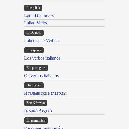
In english
Latin Dictionary
Italian Verbs
In Deutsch
Italienische Verben
En español
Los verbos italianos
Em portugues
Os verbos italianos
По русски
Итальянские глаголы
Στα ελληνικά
Ιταλικό Λεξικό
Ën piemontèis
Dissionari piemontèis