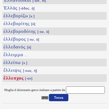
Ἑλλανοδίκαι
[-ῶν, οἱ]
Ἑλλάς
[-άδος, ἡ]
ἑλλεβορίζω
[v.]
ἑλλεβορίτης
[ὁ]
ἑλλεβοροδότης
[-ου, ὁ]
ἑλλέβορος
[-ου, ὁ]
ἐλλεδανός
[ὁ]
ἔλλειμμα
...
ἐλλείπω
[v.]
ἔλλειψις
[-εως, ἡ]
ἔλλεσχος
[-ον]
Sfoglia il dizionario greco italiano a partire da:
{{ID:ELLESCOS100}}