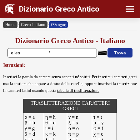
Dizionario Greco Antico
Home
›
Greco-Italiano
›
ἔλλεσχος
Dizionario Greco Antico - Italiano
Istruzioni:
Inserisci la parola da cercare senza accenti né spiriti. Per inserire i caratteri greci
usa la tastiera che appare a destra della casella, oppure inserisci la trascrizione
in caratteri latini usando questa
tabella di traslitterazione
.
TRASLITTERAZIONE CARATTERI
GRECI
α = a
η = h
ν = n
τ = t
β = b
θ = q
ξ = x
υ = y
γ = g
ι = i
ο = o
φ = f
δ = d
κ = k
π = p
χ = c
ε = e
λ = l
ρ = r
ψ = j