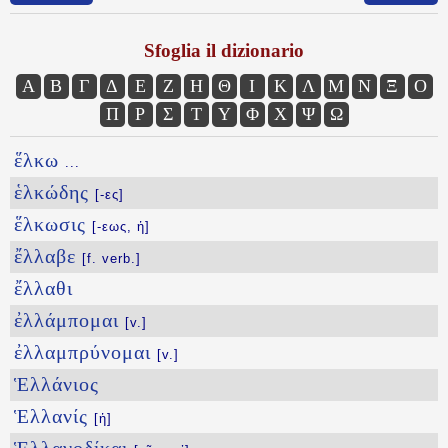
Sfoglia il dizionario
Α
Β
Γ
Δ
Ε
Ζ
Η
Θ
Ι
Κ
Λ
Μ
Ν
Ξ
Ο
Π
Ρ
Σ
Τ
Υ
Φ
Χ
Ψ
Ω
ἕλκω
...
ἑλκώδης
[-ες]
ἕλκωσις
[-εως, ἡ]
ἔλλαβε
[f. verb.]
ἔλλαθι
ἐλλάμπομαι
[v.]
ἐλλαμπρύνομαι
[v.]
Ἑλλάνιος
Ἑλλανίς
[ἡ]