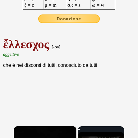
ζ = z
μ = m
σ,ς = s
ω = w
Donazione
ἔλλεσχος
[-ον]
aggettivo
che è nei discorsi di tutti, conosciuto da tutti
×