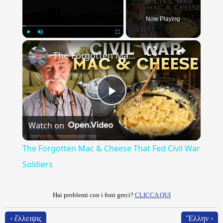
Now Playing
×
Play
Unmute
Fullscreen
The Forgotten Mac & Cheese That Fed Civil War Soldiers
Play
Watch on
Video
The Forgotten Mac & Cheese That Fed Civil War
Soldiers
Hai problemi con i font greci?
CLICCA QUI
‹ ἔλλειψις
Ἕλλην ›