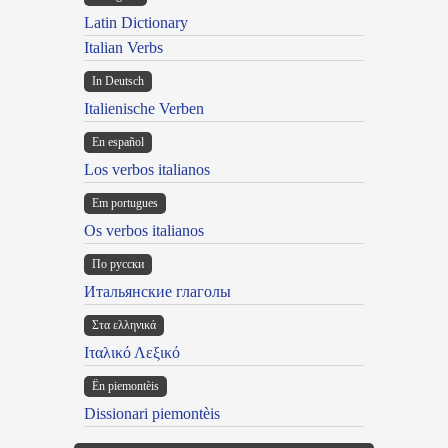
Latin Dictionary
Italian Verbs
In Deutsch
Italienische Verben
En español
Los verbos italianos
Em portugues
Os verbos italianos
По русски
Итальянские глаголы
Στα ελληνικά
Ιταλικό Λεξικό
Ën piemontèis
Dissionari piemontèis