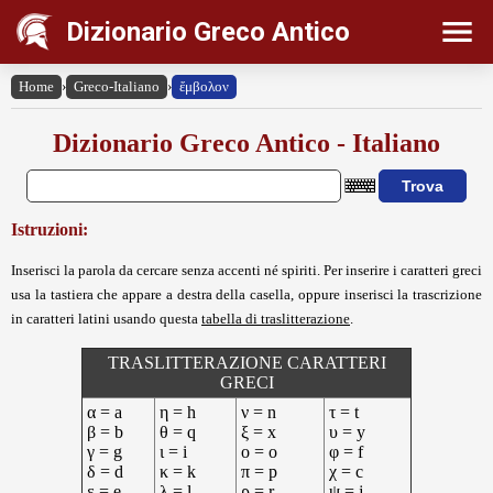
Dizionario Greco Antico
Home
›
Greco-Italiano
›
ἔμβολον
Dizionario Greco Antico - Italiano
Istruzioni:
Inserisci la parola da cercare senza accenti né spiriti. Per inserire i caratteri greci
usa la tastiera che appare a destra della casella, oppure inserisci la trascrizione
in caratteri latini usando questa
tabella di traslitterazione
.
TRASLITTERAZIONE CARATTERI
GRECI
α = a
η = h
ν = n
τ = t
β = b
θ = q
ξ = x
υ = y
γ = g
ι = i
ο = o
φ = f
δ = d
κ = k
π = p
χ = c
ε = e
λ = l
ρ = r
ψ = j