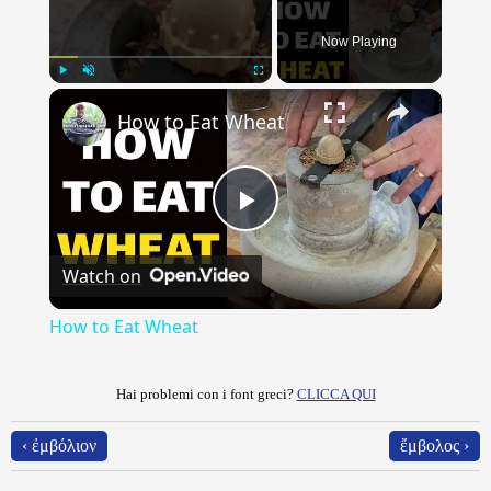
Now Playing
×
Play
Unmute
Fullscreen
How to Eat Wheat
Play
Watch on
Video
How to Eat Wheat
Hai problemi con i font greci?
CLICCA QUI
‹ ἐμβόλιον
ἔμβολος ›