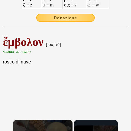
ζ = z
μ = m
σ,ς = s
ω = w
Donazione
ἔμβολον
[-ου, τό]
sostantivo neutro
rostro di nave
×