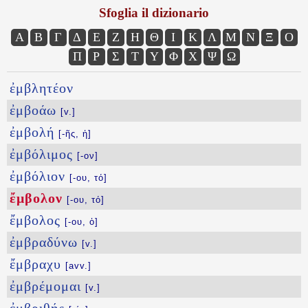
Sfoglia il dizionario
Α
Β
Γ
Δ
Ε
Ζ
Η
Θ
Ι
Κ
Λ
Μ
Ν
Ξ
Ο
Π
Ρ
Σ
Τ
Υ
Φ
Χ
Ψ
Ω
ἐμβλητέον
ἐμβοάω
[v.]
ἐμβολή
[-ῆς, ἡ]
ἐμβόλιμος
[-ον]
ἐμβόλιον
[-ου, τό]
ἔμβολον
[-ου, τό]
ἔμβολος
[-ου, ὁ]
ἐμβραδύνω
[v.]
ἔμβραχυ
[avv.]
ἐμβρέμομαι
[v.]