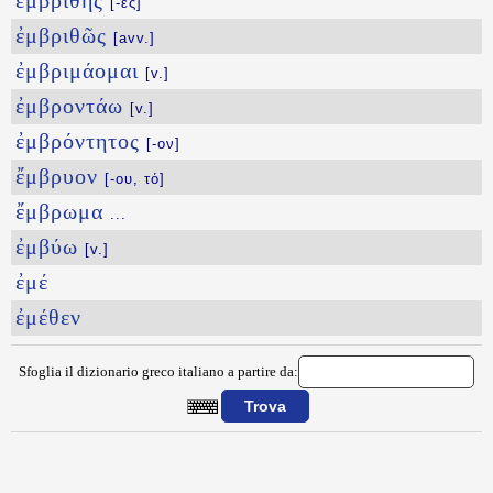
ἐμβριθής
[-ές]
ἐμβριθῶς
[avv.]
ἐμβριμάομαι
[v.]
ἐμβροντάω
[v.]
ἐμβρόντητος
[-ον]
ἔμβρυον
[-ου, τό]
ἔμβρωμα
...
ἐμβύω
[v.]
ἐμέ
ἐμέθεν
Sfoglia il dizionario greco italiano a partire da:
{{ID:EMBOLON100}}
---CACHE---