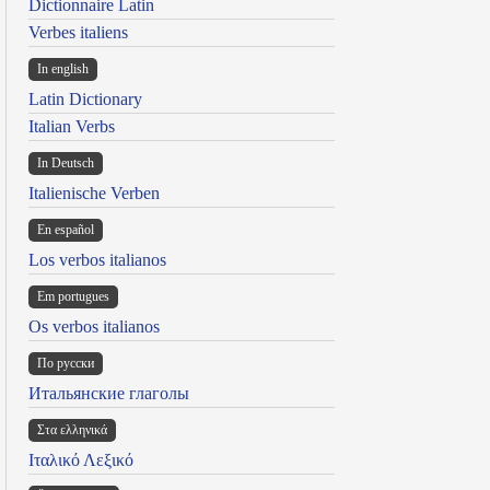
Dictionnaire Latin
Verbes italiens
In english
Latin Dictionary
Italian Verbs
In Deutsch
Italienische Verben
En español
Los verbos italianos
Em portugues
Os verbos italianos
По русски
Итальянские глаголы
Στα ελληνικά
Ιταλικό Λεξικό