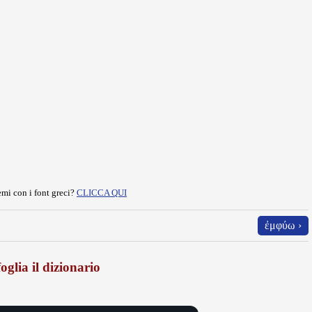
mi con i font greci?
CLICCA QUI
ἐμφύω ›
oglia il dizionario