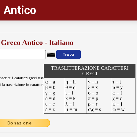
 Antico
 Greco Antico - Italiano
TRASLITTERAZIONE CARATTERI
GRECI
nserire i caratteri greci usa
α = a
η = h
ν = n
τ = t
 la trascrizione in caratteri
β = b
θ = q
ξ = x
υ = y
γ = g
ι = i
ο = o
φ = f
δ = d
κ = k
π = p
χ = c
ε = e
λ = l
ρ = r
ψ = j
ζ = z
μ = m
σ,ς = s
ω = w
Donazione