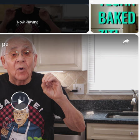
Now Playing
×
cipe
Play
Video