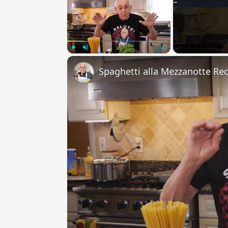
Play
Unmute
Fullscreen
Spaghetti alla Mezzanotte Re