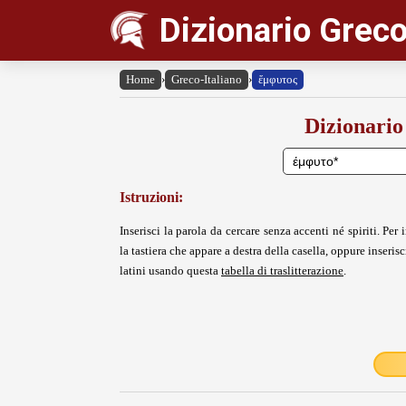
Dizionario Greco
Home
›
Greco-Italiano
›
ἔμφυτος
Dizionario
Istruzioni:
Inserisci la parola da cercare senza accenti né spiriti. Per i
la tastiera che appare a destra della casella, oppure inserisci
latini usando questa
tabella di traslitterazione
.