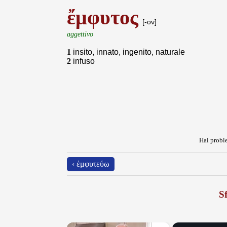
ἔμφυτος
[-ον]
aggettivo
1
insito, innato, ingenito, naturale
2
infuso
Hai proble
‹ ἐμφυτεύω
Sf
×