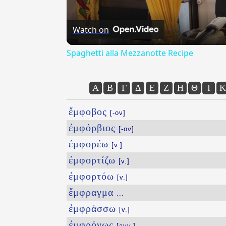
Watch on
Spaghetti alla Mezzanotte Recipe
Α
Β
Γ
Δ
Ε
Ζ
Η
Θ
Ι
Κ
ἔμφοβος
[-ον]
ἐμφόρβιος
[-ον]
ἐμφορέω
[v.]
ἐμφορτίζω
[v.]
ἐμφορτόω
[v.]
ἔμφραγμα
...
ἐμφράσσω
[v.]
ἐμφρόνως
[avv.]