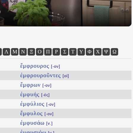
Λ
Μ
Ν
Ξ
Ο
Π
Ρ
Σ
Τ
Υ
Φ
Χ
Ψ
Ω
ἔμφρουρος
[-ον]
ἐμφρουροῦντες
[οἱ]
ἔμφρων
[-ον]
ἐμφυής
[-ές]
ἐμφύλιος
[-ον]
ἔμφυλος
[-ον]
ἐμφυσάω
[v.]
ἐμφυσιόω
[v.]