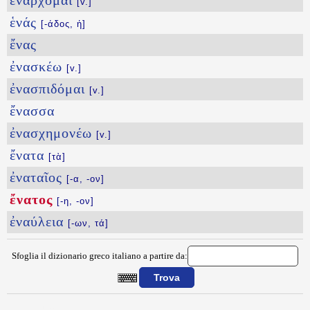
ἐνάρχομαι
[v.]
ἑνάς
[-άδος, ἡ]
ἔνας
ἐνασκέω
[v.]
ἐνασπιδόμαι
[v.]
ἔνασσα
ἐνασχημονέω
[v.]
ἔνατα
[τὰ]
ἐναταῖος
[-α, -ον]
ἔνατος
[-η, -ον]
ἐναύλεια
[-ων, τά]
Sfoglia il dizionario greco italiano a partire da:
{{ID:ENATOS100}}