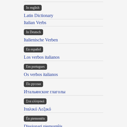
In english
Latin Dictionary
Italian Verbs
In Deutsch
Italienische Verben
En español
Los verbos italianos
Em portugues
Os verbos italianos
По русски
Итальянские глаголы
Στα ελληνικά
Ιταλικό Λεξικό
Ën piemontèis
Dissionari piemontèis