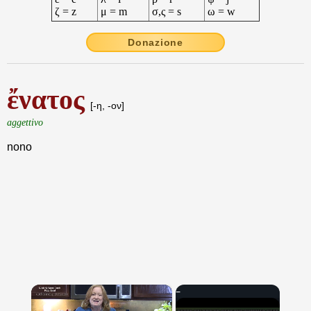
ζ = z
μ = m
σ,ς = s
ω = w
Donazione
ἔνατος
[-η, -ον]
aggettivo
nono
×