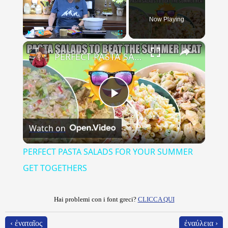
Now Playing
×
Play
Unmute
Fullscreen
PERFECT PASTA SALADS FOR YOUR SUMMER GET TOGETHERS
Play
Watch on
Video
PERFECT PASTA SALADS FOR YOUR SUMMER
GET TOGETHERS
Hai problemi con i font greci?
CLICCA QUI
‹ ἐναταῖος
ἐναύλεια ›