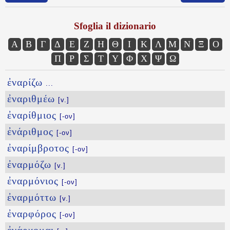
Sfoglia il dizionario
Α
Β
Γ
Δ
Ε
Ζ
Η
Θ
Ι
Κ
Λ
Μ
Ν
Ξ
Ο
Π
Ρ
Σ
Τ
Υ
Φ
Χ
Ψ
Ω
ἐναρίζω
...
ἐναριθμέω
[v.]
ἐναρίθμιος
[-ον]
ἐνάριθμος
[-ον]
ἐναρίμβροτος
[-ον]
ἐναρμόζω
[v.]
ἐναρμόνιος
[-ον]
ἐναρμόττω
[v.]
ἐναρφόρος
[-ον]