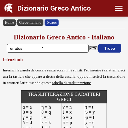
Dizionario Greco Antico
Home
›
Greco-Italiano
›
ἔνατος
Dizionario Greco Antico - Italiano
Istruzioni:
Inserisci la parola da cercare senza accenti né spiriti. Per inserire i caratteri greci
usa la tastiera che appare a destra della casella, oppure inserisci la trascrizione
in caratteri latini usando questa
tabella di traslitterazione
.
TRASLITTERAZIONE CARATTERI
GRECI
α = a
η = h
ν = n
τ = t
β = b
θ = q
ξ = x
υ = y
γ = g
ι = i
ο = o
φ = f
δ = d
κ = k
π = p
χ = c
ε = e
λ = l
ρ = r
ψ = j