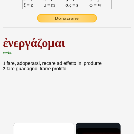
ζ = z
μ = m
σ,ς = s
ω = w
Donazione
ἐνεργάζομαι
verbo
1
fare, adoperarsi, recare ad effetto in, produrre
2
fare guadagno, trarre profitto
×