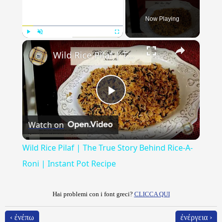
Now Playing
×
Play
Unmute
Fullscreen
Wild Rice Pilaf | The True Story Behind Rice-A-Roni | Instant Pot Recipe
Play
Watch on
Video
Wild Rice Pilaf | The True Story Behind Rice-A-
Roni | Instant Pot Recipe
Hai problemi con i font greci?
CLICCA QUI
‹ ἐνέπω
ἐνέργεια ›