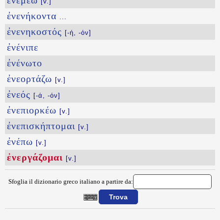
ἐνεμέω
[v.]
ἐνενήκοντα
...
ἐνενηκοστός
[-ή, -όν]
ἐνένιπε
ἐνένωτο
ἐνεορτάζω
[v.]
ἐνεός
[-ά, -όν]
ἐνεπιορκέω
[v.]
ἐνεπισκήπτομαι
[v.]
ἐνέπω
[v.]
ἐνεργάζομαι
[v.]
Sfoglia il dizionario greco italiano a partire da:
{{ID:ENERGAZOMAI100}}