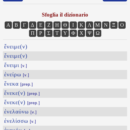
Sfoglia il dizionario
Α
Β
Γ
Δ
Ε
Ζ
Η
Θ
Ι
Κ
Λ
Μ
Ν
Ξ
Ο
Π
Ρ
Σ
Τ
Υ
Φ
Χ
Ψ
Ω
ἔνειμε(ν)
ἔνειμε(ν)
ἔνειμι
[v.]
ἐνείρω
[v.]
ἕνεκα
[prep.]
ἕνεκε(ν)
[prep.]
ἕνεκε(ν)
[prep.]
ἐνελαύνω
[v.]
ἐνελίσσω
[v.]