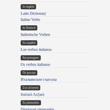
In english
Latin Dictionary
Italian Verbs
In Deutsch
Italienische Verben
En español
Los verbos italianos
Em portugues
Os verbos italianos
По русски
Итальянские глаголы
Στα ελληνικά
Ιταλικό Λεξικό
Ën piemontèis
Dissionari piemontèis