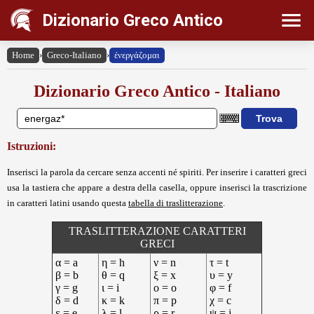
Dizionario Greco Antico
Home
›
Greco-Italiano
›
ἐνεργάζομαι
Dizionario Greco Antico - Italiano
Istruzioni:
Inserisci la parola da cercare senza accenti né spiriti. Per inserire i caratteri greci
usa la tastiera che appare a destra della casella, oppure inserisci la trascrizione
in caratteri latini usando questa
tabella di traslitterazione
.
TRASLITTERAZIONE CARATTERI
GRECI
α = a
η = h
ν = n
τ = t
β = b
θ = q
ξ = x
υ = y
γ = g
ι = i
ο = o
φ = f
δ = d
κ = k
π = p
χ = c
ε = e
λ = l
ρ = r
ψ = j