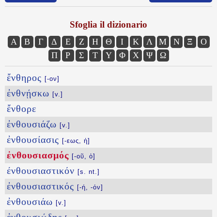
Sfoglia il dizionario
Α
Β
Γ
Δ
Ε
Ζ
Η
Θ
Ι
Κ
Λ
Μ
Ν
Ξ
Ο
Π
Ρ
Σ
Τ
Υ
Φ
Χ
Ψ
Ω
ἔνθηρος
[-ον]
ἐνθνῄσκω
[v.]
ἔνθορε
ἐνθουσιάζω
[v.]
ἐνθουσίασις
[-εως, ἡ]
ἐνθουσιασμός
[-οῦ, ὁ]
ένθουσιαστικόν
[s. nt.]
ἐνθουσιαστικός
[-ή, -όν]
ἐνθουσιάω
[v.]