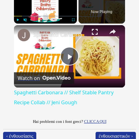
Now Playing
×
Play
Unmute
Fullscreen
Spaghetti Carbonara // Shelf Stable Pantry Recipe Collab // Jeni Gough
Play
Watch on
Video
Spaghetti Carbonara // Shelf Stable Pantry
Recipe Collab // Jeni Gough
Hai problemi con i font greci?
CLICCA QUI
‹ ἐνθουσίασις
ένθουσιαστικόν ›