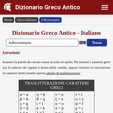
Dizionario Greco Antico
Home
›
Greco-Italiano
›
ἐνθουσιασμός
Dizionario Greco Antico - Italiano
Istruzioni:
Inserisci la parola da cercare senza accenti né spiriti. Per inserire i caratteri greci
usa la tastiera che appare a destra della casella, oppure inserisci la trascrizione
in caratteri latini usando questa
tabella di traslitterazione
.
TRASLITTERAZIONE CARATTERI
GRECI
α = a
η = h
ν = n
τ = t
β = b
θ = q
ξ = x
υ = y
γ = g
ι = i
ο = o
φ = f
δ = d
κ = k
π = p
χ = c
ε = e
λ = l
ρ = r
ψ = j