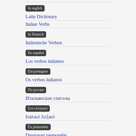
In english
Latin Dictionary
Italian Verbs
In Deutsch
Italienische Verben
En español
Los verbos italianos
Em portugues
Os verbos italianos
По русски
Итальянские глаголы
Στα ελληνικά
Ιταλικό Λεξικό
Ën piemontèis
Dissionari piemontèis