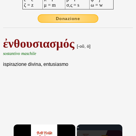
ζ = z
μ = m
σ,ς = s
ω = w
Donazione
ἐνθουσιασμός
[-οῦ, ὁ]
sostantivo maschile
ispirazione divina, entusiasmo
×