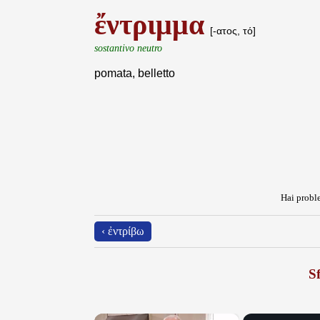
ἔντριμμα
[-ατος, τό]
sostantivo neutro
pomata, belletto
Hai proble
‹ ἐντρίβω
Sf
×