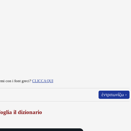
mi con i font greci?
CLICCA QUI
ἐντριτωνίζω ›
oglia il dizionario