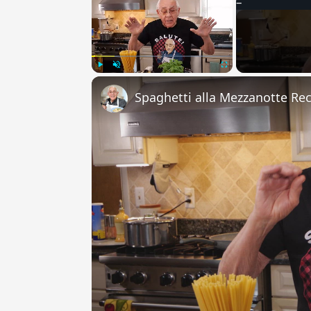
Play
Unmute
Fullscreen
Spaghetti alla Mezzanotte Re