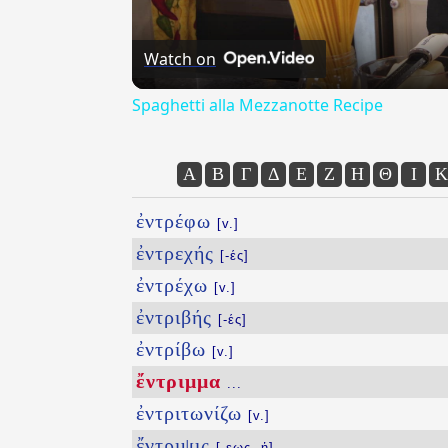
Watch on
Spaghetti alla Mezzanotte Recipe
Α
Β
Γ
Δ
Ε
Ζ
Η
Θ
Ι
Κ
ἐντρέφω
[v.]
ἐντρεχής
[-ές]
ἐντρέχω
[v.]
ἐντριβής
[-ές]
ἐντρίβω
[v.]
ἔντριμμα
...
ἐντριτωνίζω
[v.]
ἔντριψις
[-εως, ἡ]