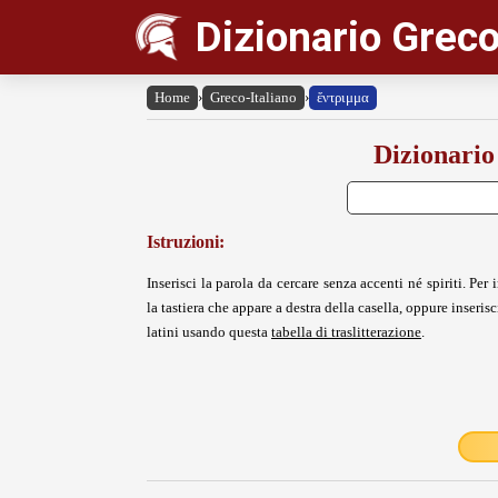
Dizionario Greco
Home
›
Greco-Italiano
›
ἔντριμμα
Dizionario
Istruzioni:
Inserisci la parola da cercare senza accenti né spiriti. Per i
la tastiera che appare a destra della casella, oppure inserisci
latini usando questa
tabella di traslitterazione
.