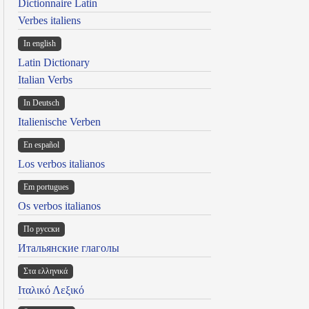
Dictionnaire Latin
Verbes italiens
In english
Latin Dictionary
Italian Verbs
In Deutsch
Italienische Verben
En español
Los verbos italianos
Em portugues
Os verbos italianos
По русски
Итальянские глаголы
Στα ελληνικά
Ιταλικό Λεξικό