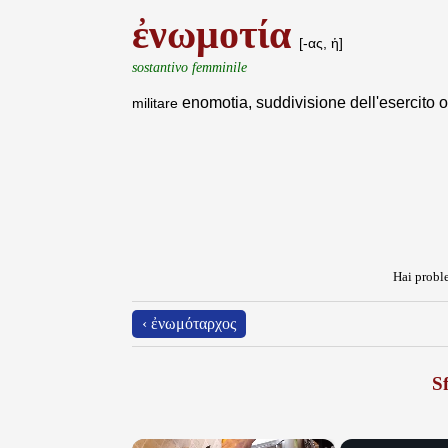
ἐνωμοτία
[-ας, ἡ]
sostantivo femminile
enomotia, suddivisione dell'esercito o 
militare
Hai proble
‹ ἐνωμόταρχος
Sf
×