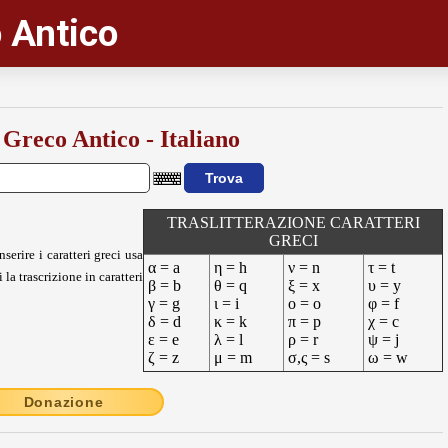
 Antico
 Greco Antico - Italiano
TRASLITTERAZIONE CARATTERI
GRECI
nserire i caratteri greci usa
α = a
η = h
ν = n
τ = t
 la trascrizione in caratteri
β = b
θ = q
ξ = x
υ = y
γ = g
ι = i
ο = o
φ = f
δ = d
κ = k
π = p
χ = c
ε = e
λ = l
ρ = r
ψ = j
ζ = z
μ = m
σ,ς = s
ω = w
Donazione