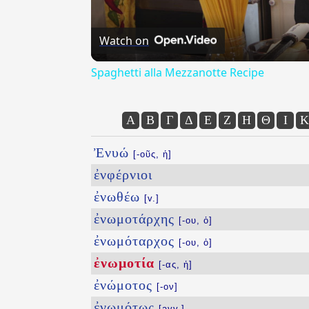
Watch on
Spaghetti alla Mezzanotte Recipe
Α
Β
Γ
Δ
Ε
Ζ
Η
Θ
Ι
Κ
Ἐνυώ
[-οῦς, ἡ]
ἐνφέρνιοι
ἐνωθέω
[v.]
ἐνωμοτάρχης
[-ου, ὁ]
ἐνωμόταρχος
[-ου, ὁ]
ἐνωμοτία
[-ας, ἡ]
ἐνώμοτος
[-ον]
ἐνωμότως
[avv.]