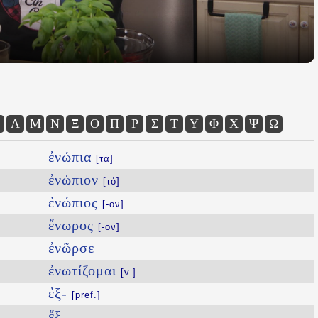
Λ
Μ
Ν
Ξ
Ο
Π
Ρ
Σ
Τ
Υ
Φ
Χ
Ψ
Ω
ἐνώπια
[τά]
ἐνώπιον
[τό]
ἐνώπιος
[-ον]
ἔνωρος
[-ον]
ἐνῶρσε
ἐνωτίζομαι
[v.]
ἐξ-
[pref.]
ἕξ
...