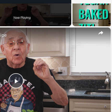
Now Playing
×
cipe
Play
Video