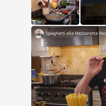
Play
Unmute
Fullscreen
Spaghetti alla Mezzanotte Re