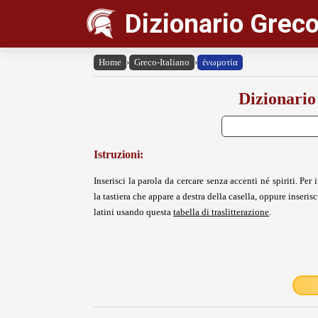
Dizionario Greco
Home
›
Greco-Italiano
›
ἐνωμοτία
Dizionario
Istruzioni:
Inserisci la parola da cercare senza accenti né spiriti. Per i
la tastiera che appare a destra della casella, oppure inserisci
latini usando questa
tabella di traslitterazione
.