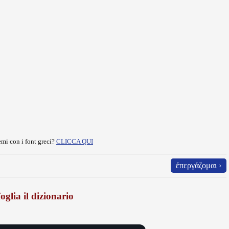
mi con i font greci?
CLICCA QUI
ἐπεργάζομαι ›
oglia il dizionario