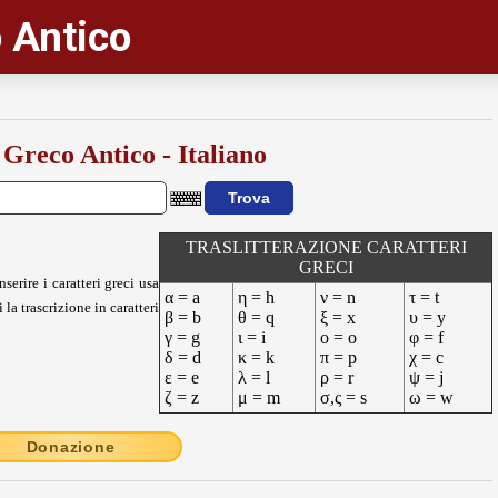
 Antico
 Greco Antico - Italiano
TRASLITTERAZIONE CARATTERI
GRECI
nserire i caratteri greci usa
α = a
η = h
ν = n
τ = t
 la trascrizione in caratteri
β = b
θ = q
ξ = x
υ = y
γ = g
ι = i
ο = o
φ = f
δ = d
κ = k
π = p
χ = c
ε = e
λ = l
ρ = r
ψ = j
ζ = z
μ = m
σ,ς = s
ω = w
Donazione