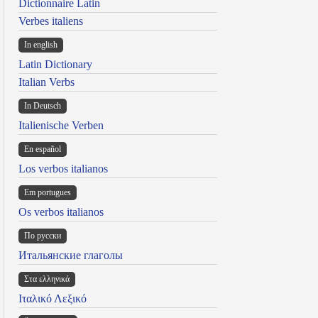
Dictionnaire Latin
Verbes italiens
In english
Latin Dictionary
Italian Verbs
In Deutsch
Italienische Verben
En español
Los verbos italianos
Em portugues
Os verbos italianos
По русски
Итальянские глаголы
Στα ελληνικά
Ιταλικό Λεξικό