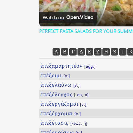
Watch on
PERFECT PASTA SALADS FOR YOUR SUMM
Α
Β
Γ
Δ
Ε
Ζ
Η
Θ
Ι
Κ
ἐπεξαμαρτητέον
[agg.]
ἐπέξειμι
[v.]
ἐπεξελαύνω
[v.]
ἐπεξέλεγχος
[-ου, ὁ]
ἐπεξεργάζομαι
[v.]
ἐπεξέρχομαι
[v.]
ἐπεξέτασις
[-εως, ἡ]
ἐπεξευρίσκω
[v.]