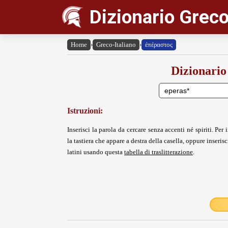
Dizionario Greco
Home
›
Greco-Italiano
›
ἐπέραστος
Dizionario
Istruzioni:
Inserisci la parola da cercare senza accenti né spiriti. Per i
la tastiera che appare a destra della casella, oppure inserisci
latini usando questa
tabella di traslitterazione
.