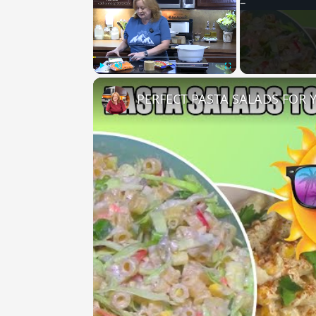
Play
Unmute
Fullscreen
PERFECT PASTA SALADS FOR