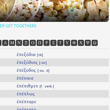
ER GET TOGETHERS
Λ
Μ
Ν
Ξ
Ο
Π
Ρ
Σ
Τ
Υ
Φ
Χ
Ψ
Ω
ἐπεξόδια
[τά]
ἐπεξόδιος
[-ον]
ἐπέξοδος
[-ου, ὁ]
ἐπέοικα
ἐπέπιθμεν
[f. verb.]
ἐπέπλως
ἐπέπταρε
ἐπέπτατο