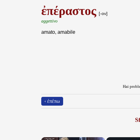
ἐπέραστος
[-ον]
aggettivo
amato, amabile
Hai proble
‹ ἐπέπω
Sf
×