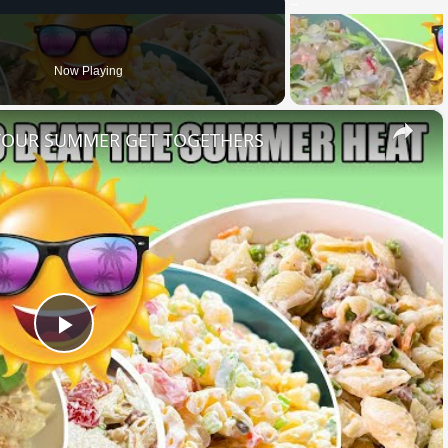
Now Playing
×
 YOUR SUMMER GET TOGETHERS
Play
Video