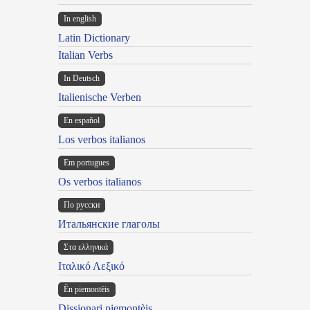
In english
Latin Dictionary
Italian Verbs
In Deutsch
Italienische Verben
En español
Los verbos italianos
Em portugues
Os verbos italianos
По русски
Итальянские глаголы
Στα ελληνικά
Ιταλικό Λεξικό
Ën piemontèis
Dissionari piemontèis