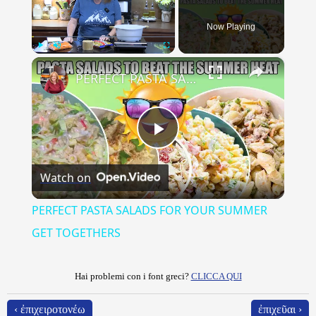
Now Playing
×
Play
Unmute
Fullscreen
PERFECT PASTA SALADS FOR YOUR SUMMER GET TOGETHERS
Play
Watch on
Video
PERFECT PASTA SALADS FOR YOUR SUMMER
GET TOGETHERS
Hai problemi con i font greci?
CLICCA QUI
‹ ἐπιχειροτονέω
ἐπιχεῦαι ›