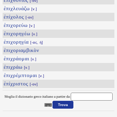
ἐπιχθόνιος
[-ον]
ἐπιχλευάζω
[v.]
ἐπίχολος
[-ον]
ἐπιχορεύω
[v.]
ἐπιχορηγέω
[v.]
ἐπιχορηγία
[-ας, ἡ]
ἐπιχοριαμβικὸν
ἐπιχράομαι
[v.]
ἐπιχράω
[v.]
ἐπιχρέμπτομαι
[v.]
ἐπίχριστος
[-ον]
Sfoglia il dizionario greco italiano a partire da:
{{ID:EPICEIROTONIA100}}