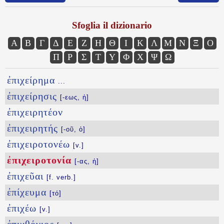
Sfoglia il dizionario
Α
Β
Γ
Δ
Ε
Ζ
Η
Θ
Ι
Κ
Λ
Μ
Ν
Ξ
Ο
Π
Ρ
Σ
Τ
Υ
Φ
Χ
Ψ
Ω
ἐπιχείρημα
...
ἐπιχείρησις
[-εως, ἡ]
ἐπιχειρητέον
ἐπιχειρητής
[-οῦ, ὁ]
ἐπιχειροτονέω
[v.]
ἐπιχειροτονία
[-ας, ἡ]
ἐπιχεῦαι
[f. verb.]
ἐπίχευμα
[τό]
ἐπιχέω
[v.]