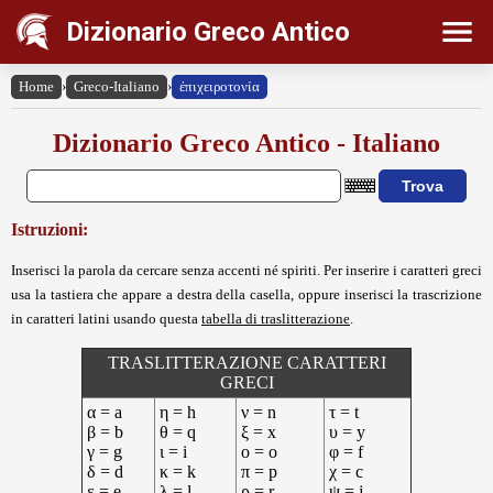
Dizionario Greco Antico
Home
›
Greco-Italiano
›
ἐπιχειροτονία
Dizionario Greco Antico - Italiano
Istruzioni:
Inserisci la parola da cercare senza accenti né spiriti. Per inserire i caratteri greci
usa la tastiera che appare a destra della casella, oppure inserisci la trascrizione
in caratteri latini usando questa
tabella di traslitterazione
.
TRASLITTERAZIONE CARATTERI
GRECI
α = a
η = h
ν = n
τ = t
β = b
θ = q
ξ = x
υ = y
γ = g
ι = i
ο = o
φ = f
δ = d
κ = k
π = p
χ = c
ε = e
λ = l
ρ = r
ψ = j