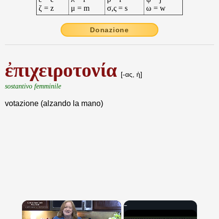
ζ = z
μ = m
σ,ς = s
ω = w
Donazione
ἐπιχειροτονία
[-ας, ἡ]
sostantivo femminile
votazione (alzando la mano)
×