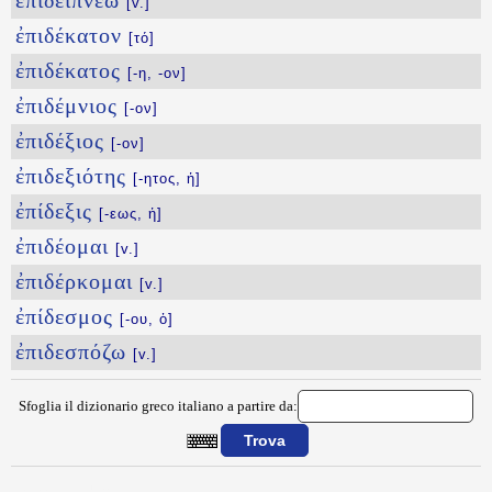
ἐπιδειπνέω
[v.]
ἐπιδέκατον
[τό]
ἐπιδέκατος
[-η, -ον]
ἐπιδέμνιος
[-ον]
ἐπιδέξιος
[-ον]
ἐπιδεξιότης
[-ητος, ἡ]
ἐπίδεξις
[-εως, ἡ]
ἐπιδέομαι
[v.]
ἐπιδέρκομαι
[v.]
ἐπίδεσμος
[-ου, ὁ]
ἐπιδεσπόζω
[v.]
Sfoglia il dizionario greco italiano a partire da:
{{ID:EPIDEIKTIKH100}}