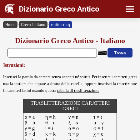
Dizionario Greco Antico
Home
›
Greco-Italiano
›
ἐπιδεικτική
Dizionario Greco Antico - Italiano
Istruzioni:
Inserisci la parola da cercare senza accenti né spiriti. Per inserire i caratteri greci
usa la tastiera che appare a destra della casella, oppure inserisci la trascrizione
in caratteri latini usando questa
tabella di traslitterazione
.
TRASLITTERAZIONE CARATTERI
GRECI
α = a
η = h
ν = n
τ = t
β = b
θ = q
ξ = x
υ = y
γ = g
ι = i
ο = o
φ = f
δ = d
κ = k
π = p
χ = c
ε = e
λ = l
ρ = r
ψ = j