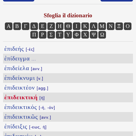
Sfoglia il dizionario
Α
Β
Γ
Δ
Ε
Ζ
Η
Θ
Ι
Κ
Λ
Μ
Ν
Ξ
Ο
Π
Ρ
Σ
Τ
Υ
Φ
Χ
Ψ
Ω
ἐπιδεής
[-ές]
ἐπίδειγμα
...
ἐπιδείελα
[avv.]
ἐπιδείκνυμι
[v.]
ἐπιδεικτέον
[agg.]
ἐπιδεικτική
[ἡ]
ἐπιδεικτικός
[-ή, -όν]
ἐπιδεικτικῶς
[avv.]
ἐπίδειξις
[-εως, ἡ]