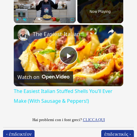
Now Playing
×
Play
Unmute
Fullscreen
The Easiest Italian Stuffed Shells You’ll Ever Make (With Sausage & Peppers!)
Play
Watch on
Video
The Easiest Italian Stuffed Shells You’ll Ever
Make (With Sausage & Peppers!)
Hai problemi con i font greci?
CLICCA QUI
‹ ἐπιδεικτέον
ἐπιδεικτικός ›