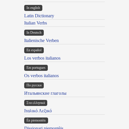
In english
Latin Dictionary
Italian Verbs
In Deutsch
Italienische Verben
En español
Los verbos italianos
Em portugues
Os verbos italianos
По русски
Итальянские глаголы
Στα ελληνικά
Ιταλικό Λεξικό
Ën piemontèis
Dissionari piemontèis