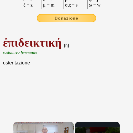
ζ = z
μ = m
σ,ς = s
ω = w
Donazione
ἐπιδεικτική
[ἡ]
sostantivo femminile
ostentazione
×