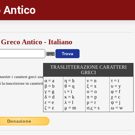
 Antico
 Greco Antico - Italiano
TRASLITTERAZIONE CARATTERI
GRECI
nserire i caratteri greci usa
α = a
η = h
ν = n
τ = t
 la trascrizione in caratteri
β = b
θ = q
ξ = x
υ = y
γ = g
ι = i
ο = o
φ = f
δ = d
κ = k
π = p
χ = c
ε = e
λ = l
ρ = r
ψ = j
ζ = z
μ = m
σ,ς = s
ω = w
Donazione