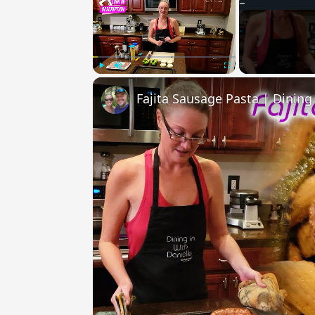
Play
Unmute
Fullscreen
Fajita Sausage Pasta | Dining