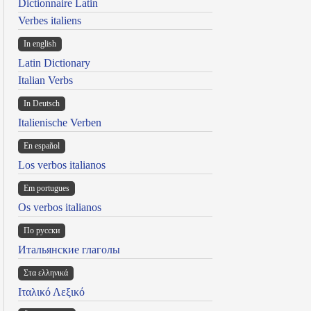
Dictionnaire Latin
Verbes italiens
In english
Latin Dictionary
Italian Verbs
In Deutsch
Italienische Verben
En español
Los verbos italianos
Em portugues
Os verbos italianos
По русски
Итальянские глаголы
Στα ελληνικά
Ιταλικό Λεξικό