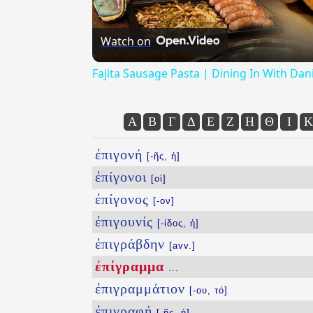
Watch on
Fajita Sausage Pasta | Dining In With Dani
Α
Β
Γ
Δ
Ε
Ζ
Η
Θ
Ι
Κ
ἐπιγονή
[-ῆς, ἡ]
ἐπίγονοι
[οἱ]
ἐπίγονος
[-ον]
ἐπιγουνίς
[-ίδος, ἡ]
ἐπιγράβδην
[avv.]
ἐπίγραμμα
...
ἐπιγραμμάτιον
[-ου, τό]
ἐπιγραφή
[-ῆς, ἡ]