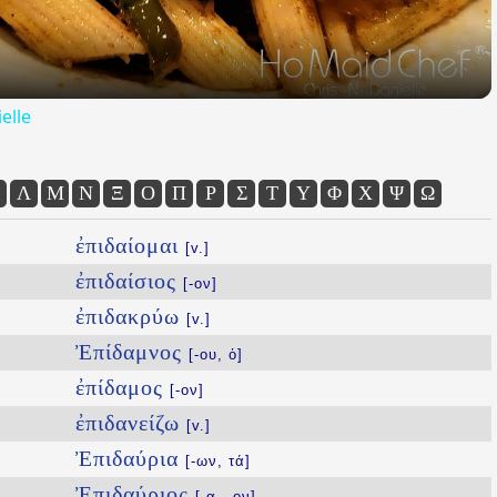
elle
Λ
Μ
Ν
Ξ
Ο
Π
Ρ
Σ
Τ
Υ
Φ
Χ
Ψ
Ω
ἐπιδαίομαι
[v.]
ἐπιδαίσιος
[-ον]
ἐπιδακρύω
[v.]
Ἐπίδαμνος
[-ου, ὁ]
ἐπίδαμος
[-ον]
ἐπιδανείζω
[v.]
Ἐπιδαύρια
[-ων, τά]
Ἐπιδαύριος
[-α, -ον]