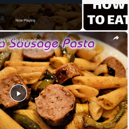
Now Playing
×
 In With Danielle
Play
Video