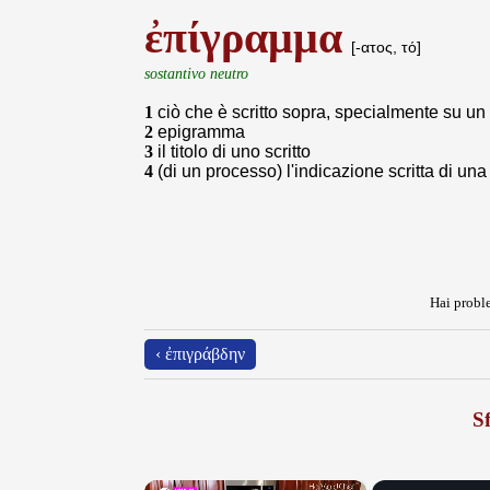
ἐπίγραμμα
[-ατος, τό]
sostantivo neutro
1
ciò che è scritto sopra, specialmente su un 
2
epigramma
3
il titolo di uno scritto
4
(di un processo) l'indicazione scritta di una
Hai proble
‹ ἐπιγράβδην
Sf
×