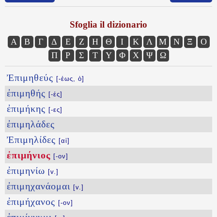
Sfoglia il dizionario
Α
Β
Γ
Δ
Ε
Ζ
Η
Θ
Ι
Κ
Λ
Μ
Ν
Ξ
Ο
Π
Ρ
Σ
Τ
Υ
Φ
Χ
Ψ
Ω
Ἐπιμηθεύς
[-έως, ὁ]
ἐπιμηθής
[-ές]
ἐπιμήκης
[-ες]
ἐπιμηλάδες
Ἐπιμηλίδες
[αἱ]
ἐπιμήνιος
[-ον]
ἐπιμηνίω
[v.]
ἐπιμηχανάομαι
[v.]
ἐπιμήχανος
[-ον]