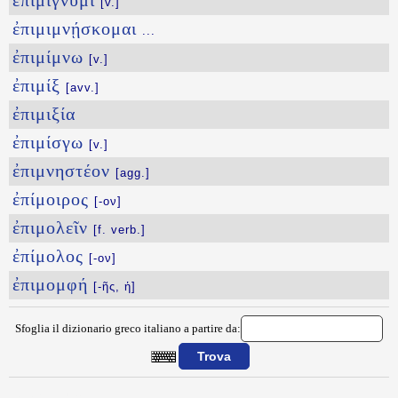
ἐπιμίγνυμι
[v.]
ἐπιμιμνῄσκομαι
...
ἐπιμίμνω
[v.]
ἐπιμίξ
[avv.]
ἐπιμιξία
ἐπιμίσγω
[v.]
ἐπιμνηστέον
[agg.]
ἐπίμοιρος
[-ον]
ἐπιμολεῖν
[f. verb.]
ἐπίμολος
[-ον]
ἐπιμομφή
[-ῆς, ἡ]
Sfoglia il dizionario greco italiano a partire da:
{{ID:EPIMHNIOS100}}