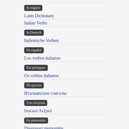
In english
Latin Dictionary
Italian Verbs
In Deutsch
Italienische Verben
En español
Los verbos italianos
Em portugues
Os verbos italianos
По русски
Итальянские глаголы
Στα ελληνικά
Ιταλικό Λεξικό
Ën piemontèis
Dissionari piemontèis