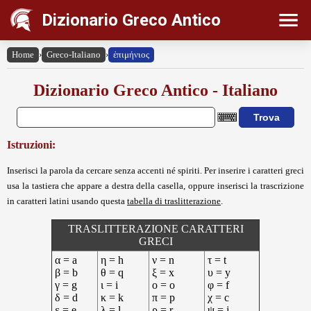
Dizionario Greco Antico
Home
›
Greco-Italiano
›
ἐπιμήνιος
Dizionario Greco Antico - Italiano
Istruzioni:
Inserisci la parola da cercare senza accenti né spiriti. Per inserire i caratteri greci
usa la tastiera che appare a destra della casella, oppure inserisci la trascrizione
in caratteri latini usando questa
tabella di traslitterazione
.
TRASLITTERAZIONE CARATTERI
GRECI
α = a
η = h
ν = n
τ = t
β = b
θ = q
ξ = x
υ = y
γ = g
ι = i
ο = o
φ = f
δ = d
κ = k
π = p
χ = c
ε = e
λ = l
ρ = r
ψ = j