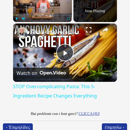
Now Playing
×
Play
Unmute
Fullscreen
STOP Overcomplicating Pasta: This 5-Ingredient Recipe Changes Everything
Play
Watch on
Video
STOP Overcomplicating Pasta: This 5-
Ingredient Recipe Changes Everything
Hai problemi con i font greci?
CLICCA QUI
‹ Ἐπιμηλίδες
ἐπιμηνίω ›