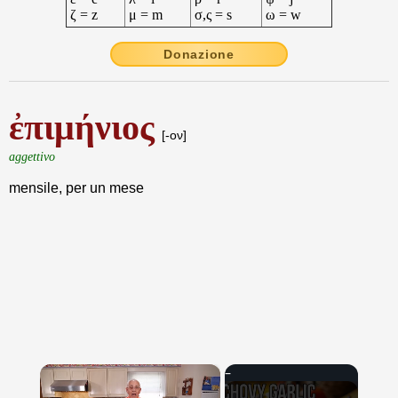
ζ = z
μ = m
σ,ς = s
ω = w
Donazione
ἐπιμήνιος
[-ον]
aggettivo
mensile, per un mese
×