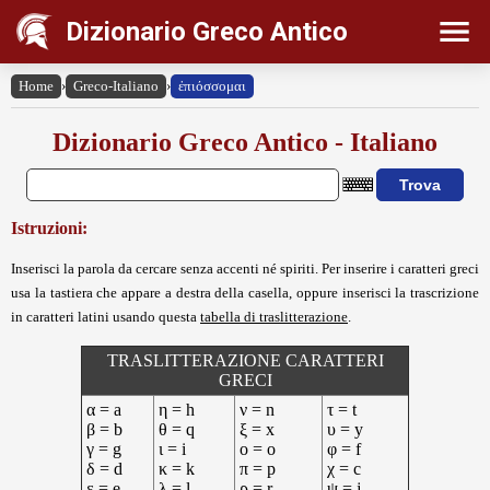
Dizionario Greco Antico
Home
›
Greco-Italiano
›
ἐπιόσσομαι
Dizionario Greco Antico - Italiano
Istruzioni:
Inserisci la parola da cercare senza accenti né spiriti. Per inserire i caratteri greci
usa la tastiera che appare a destra della casella, oppure inserisci la trascrizione
in caratteri latini usando questa
tabella di traslitterazione
.
TRASLITTERAZIONE CARATTERI
GRECI
α = a
η = h
ν = n
τ = t
β = b
θ = q
ξ = x
υ = y
γ = g
ι = i
ο = o
φ = f
δ = d
κ = k
π = p
χ = c
ε = e
λ = l
ρ = r
ψ = j