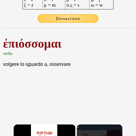
ζ = z
μ = m
σ,ς = s
ω = w
Donazione
ἐπιόσσομαι
verbo
volgere lo sguardo a, osservare
×