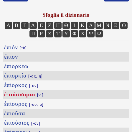
Sfoglia il dizionario
Α
Β
Γ
Δ
Ε
Ζ
Η
Θ
Ι
Κ
Λ
Μ
Ν
Ξ
Ο
Π
Ρ
Σ
Τ
Υ
Φ
Χ
Ψ
Ω
ἐπιόν
[τὸ]
ἔπιον
ἐπιορκέω
...
ἐπιορκία
[-ας, ἡ]
ἐπίορκος
[-ον]
ἐπιόσσομαι
[v.]
ἐπίουρος
[-ου, ὁ]
ἐπιοῦσα
ἐπιούσιος
[-ον]