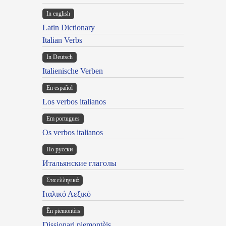
In english
Latin Dictionary
Italian Verbs
In Deutsch
Italienische Verben
En español
Los verbos italianos
Em portugues
Os verbos italianos
По русски
Итальянские глаголы
Στα ελληνικά
Ιταλικό Λεξικό
Ën piemontèis
Dissionari piemontèis