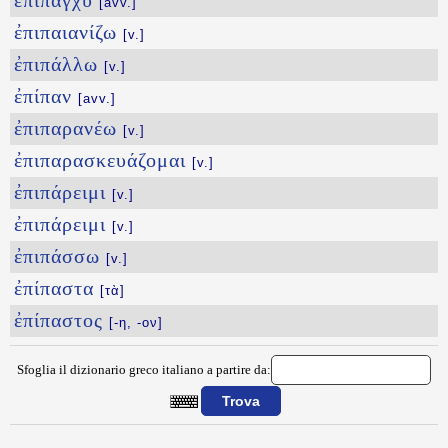
ἐπίπαγχυ
[avv.]
ἐπιπαιανίζω
[v.]
ἐπιπάλλω
[v.]
ἐπίπαν
[avv.]
ἐπιπαρανέω
[v.]
ἐπιπαρασκευάζομαι
[v.]
ἐπιπάρειμι
[v.]
ἐπιπάρειμι
[v.]
ἐπιπάσσω
[v.]
ἐπίπαστα
[τὰ]
ἐπίπαστος
[-η, -ον]
Sfoglia il dizionario greco italiano a partire da:
{{ID:EPIOSSOMAI100}}