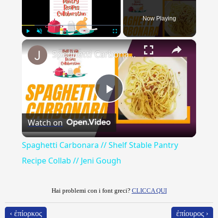
Now Playing
×
Play
Unmute
Fullscreen
Spaghetti Carbonara // Shelf Stable Pantry Recipe Collab // Jeni Gough
Play
Watch on
Video
Spaghetti Carbonara // Shelf Stable Pantry
Recipe Collab // Jeni Gough
Hai problemi con i font greci?
CLICCA QUI
‹ ἐπίορκος
ἐπίουρος ›