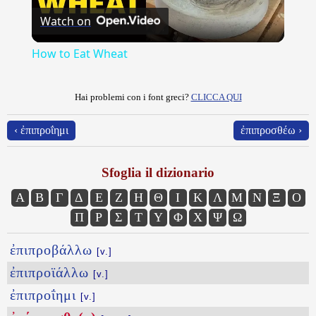
Watch on
Video
How to Eat Wheat
Hai problemi con i font greci?
CLICCA QUI
‹ ἐπιπροΐημι
ἐπιπροσθέω ›
Sfoglia il dizionario
Α
Β
Γ
Δ
Ε
Ζ
Η
Θ
Ι
Κ
Λ
Μ
Ν
Ξ
Ο
Π
Ρ
Σ
Τ
Υ
Φ
Χ
Ψ
Ω
ἐπιπροβάλλω
[v.]
ἐπιπροϊάλλω
[v.]
ἐπιπροΐημι
[v.]