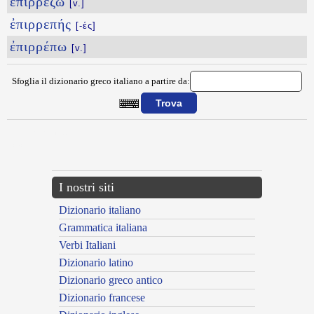
ἐπιρρέζω
[v.]
ἐπιρρεπής
[-ές]
ἐπιρρέπω
[v.]
Sfoglia il dizionario greco italiano a partire da:
{{ID:EPIPROSQEN100}}
---CACHE---
I nostri siti
Dizionario italiano
Grammatica italiana
Verbi Italiani
Dizionario latino
Dizionario greco antico
Dizionario francese