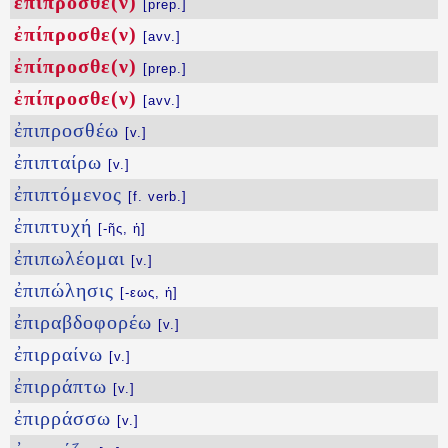
ἐπίπροσθε(ν)
[prep.]
ἐπίπροσθε(ν)
[avv.]
ἐπίπροσθε(ν)
[prep.]
ἐπίπροσθε(ν)
[avv.]
ἐπιπροσθέω
[v.]
ἐπιπταίρω
[v.]
ἐπιπτόμενος
[f. verb.]
ἐπιπτυχή
[-ῆς, ἡ]
ἐπιπωλέομαι
[v.]
ἐπιπώλησις
[-εως, ἡ]
ἐπιραβδοφορέω
[v.]
ἐπιρραίνω
[v.]
ἐπιρράπτω
[v.]
ἐπιρράσσω
[v.]