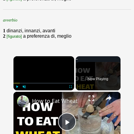
avverbio
1
dinanzi, innanzi, avanti
2
a preferenza di, meglio
[figurato]
×
Now Playing
×
Play
Unmute
Fullscreen
How to Eat Wheat
Play