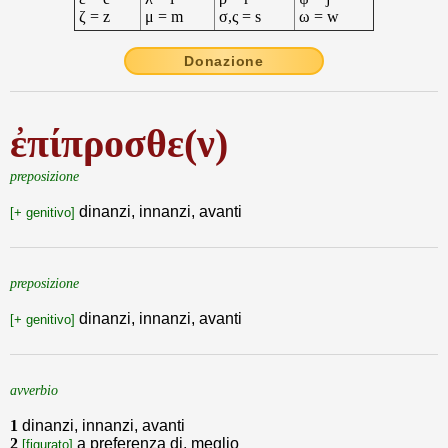
ζ = z
μ = m
σ,ς = s
ω = w
Donazione
ἐπίπροσθε(ν)
preposizione
dinanzi, innanzi, avanti
[+ genitivo]
preposizione
dinanzi, innanzi, avanti
[+ genitivo]
avverbio
1
dinanzi, innanzi, avanti
2
a preferenza di, meglio
[figurato]