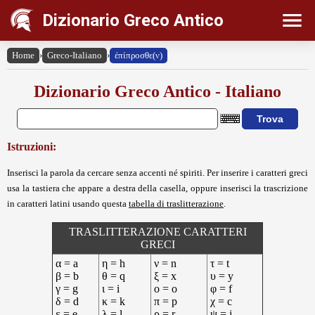
Dizionario Greco Antico
Home
›
Greco-Italiano
›
ἐπίπροσθε(ν)
Dizionario Greco Antico - Italiano
Istruzioni:
Inserisci la parola da cercare senza accenti né spiriti. Per inserire i caratteri greci
usa la tastiera che appare a destra della casella, oppure inserisci la trascrizione
in caratteri latini usando questa
tabella di traslitterazione
.
TRASLITTERAZIONE CARATTERI
GRECI
α = a
η = h
ν = n
τ = t
β = b
θ = q
ξ = x
υ = y
γ = g
ι = i
ο = o
φ = f
δ = d
κ = k
π = p
χ = c
ε = e
λ = l
ρ = r
ψ = j