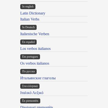
In english
Latin Dictionary
Italian Verbs
In Deutsch
Italienische Verben
En español
Los verbos italianos
Em portugues
Os verbos italianos
По русски
Итальянские глаголы
Στα ελληνικά
Ιταλικό Λεξικό
Ën piemontèis
Dissionari piemontèis