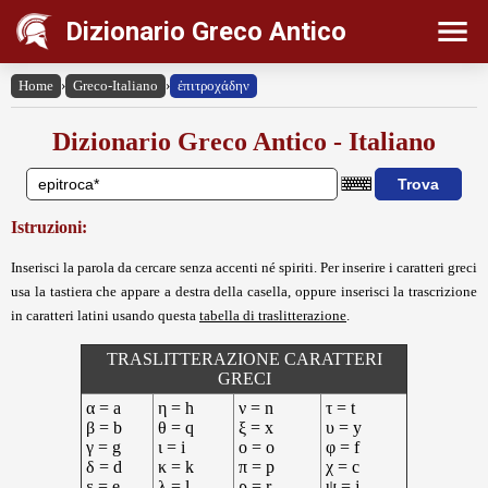
Dizionario Greco Antico
Home
›
Greco-Italiano
›
ἐπιτροχάδην
Dizionario Greco Antico - Italiano
Istruzioni:
Inserisci la parola da cercare senza accenti né spiriti. Per inserire i caratteri greci
usa la tastiera che appare a destra della casella, oppure inserisci la trascrizione
in caratteri latini usando questa
tabella di traslitterazione
.
TRASLITTERAZIONE CARATTERI
GRECI
α = a
η = h
ν = n
τ = t
β = b
θ = q
ξ = x
υ = y
γ = g
ι = i
ο = o
φ = f
δ = d
κ = k
π = p
χ = c
ε = e
λ = l
ρ = r
ψ = j