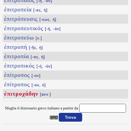
ἐπιτροπαῖος
[-η, -ον]
ἐπιτροπεία
[-ας, ἡ]
ἐπιτρόπευσις
[-εως, ἡ]
ἐπιτροπευτικός
[-ή, -όν]
ἐπιτροπεύω
[v.]
ἐπιτροπή
[-ῆς, ἡ]
ἐπιτροπία
[-ας, ἡ]
ἐπιτροπικός
[-ή, -όν]
ἐπίτροπος
[-ον]
ἐπίτροπος
[-ου, ὁ]
ἐπιτροχάδην
[avv.]
Sfoglia il dizionario greco italiano a partire da:
{{ID:EPITROCADHN100}}