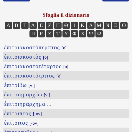
Sfoglia il dizionario
Α
Β
Γ
Δ
Ε
Ζ
Η
Θ
Ι
Κ
Λ
Μ
Ν
Ξ
Ο
Π
Ρ
Σ
Τ
Υ
Φ
Χ
Ψ
Ω
ἐπιτριακοστόπεμπτος
[ὁ]
ἐπιτριακοστὸς
[ὁ]
ἐπιτριακοστοτέταρτος
[ὁ]
ἐπιτριακοστότριτος
[ὁ]
ἐπιτρίβω
[v.]
ἐπιτριηραρχέω
[v.]
ἐπιτριηράρχημα
...
ἐπίτριπτος
[-ον]
ἐπίτριτος
[-ον]