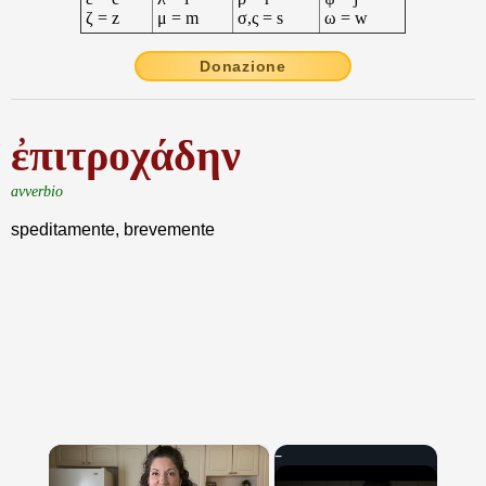
ζ = z
μ = m
σ,ς = s
ω = w
Donazione
ἐπιτροχάδην
avverbio
speditamente, brevemente
×