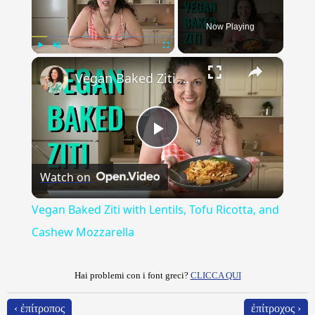
Now Playing
×
Play
Unmute
Fullscreen
Vegan Baked Ziti with Lentils, Tofu Ricotta, and Cashew Mozzarella
Play
Watch on
Video
Vegan Baked Ziti with Lentils, Tofu Ricotta, and
Cashew Mozzarella
Hai problemi con i font greci?
CLICCA QUI
‹ ἐπίτροπος
ἐπίτροχος ›