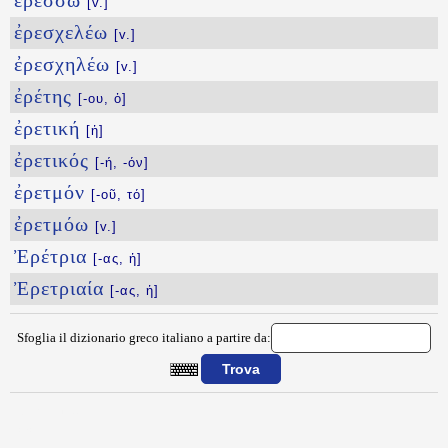
ἐρέσσω
[v.]
ἐρεσχελέω
[v.]
ἐρεσχηλέω
[v.]
ἐρέτης
[-ου, ὁ]
ἐρετική
[ἡ]
ἐρετικός
[-ή, -όν]
ἐρετμόν
[-οῦ, τό]
ἐρετμόω
[v.]
Ἐρέτρια
[-ας, ἡ]
Ἐρετριαία
[-ας, ἡ]
Sfoglia il dizionario greco italiano a partire da:
{{ID:EREOYS100}}
---CACHE---