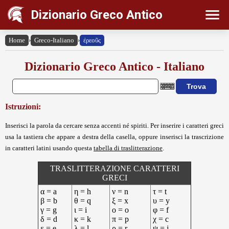
Dizionario Greco Antico
Home
›
Greco-Italiano
›
ἐρεοῦς
Dizionario Greco Antico - Italiano
Istruzioni:
Inserisci la parola da cercare senza accenti né spiriti. Per inserire i caratteri greci
usa la tastiera che appare a destra della casella, oppure inserisci la trascrizione
in caratteri latini usando questa
tabella di traslitterazione
.
TRASLITTERAZIONE CARATTERI
GRECI
α = a
η = h
ν = n
τ = t
β = b
θ = q
ξ = x
υ = y
γ = g
ι = i
ο = o
φ = f
δ = d
κ = k
π = p
χ = c
ε = e
λ = l
ρ = r
ψ = j