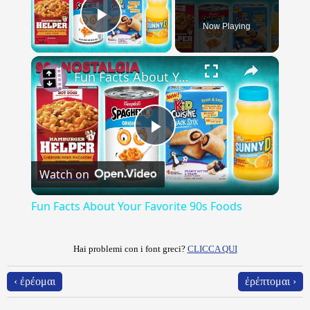
Now Playing
Play Video
×
Fun Facts About Your Favorite 90s Foods
Play
Watch on
Video
Fun Facts About Your Favorite 90s Foods
Hai problemi con i font greci?
CLICCA QUI
‹ ἐρέομαι
ἐρέπτομαι ›