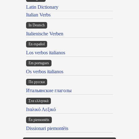
Latin Dictionary
Italian Verbs
In Deutsch
Italienische Verben
En español
Los verbos italianos
Em portugues
Os verbos italianos
По русски
Итальянские глаголы
Στα ελληνικά
Ιταλικό Λεξικό
Ën piemontèis
Dissionari piemontèis