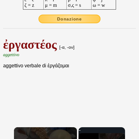
ζ = z
μ = m
σ,ς = s
ω = w
Donazione
ἐργαστέος
[-α, -ον]
aggettivo
aggettivo verbale di ἐργάζομαι
×