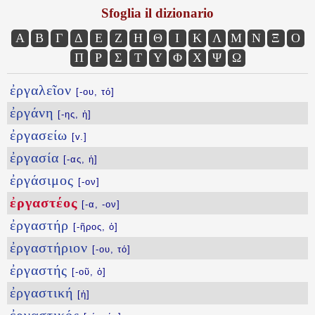
Sfoglia il dizionario
Α
Β
Γ
Δ
Ε
Ζ
Η
Θ
Ι
Κ
Λ
Μ
Ν
Ξ
Ο
Π
Ρ
Σ
Τ
Υ
Φ
Χ
Ψ
Ω
ἐργαλεῖον
[-ου, τό]
ἐργάνη
[-ης, ἡ]
ἐργασείω
[v.]
ἐργασία
[-ας, ἡ]
ἐργάσιμος
[-ον]
ἐργαστέος
[-α, -ον]
ἐργαστήρ
[-ῆρος, ὁ]
ἐργαστήριον
[-ου, τό]
ἐργαστής
[-οῦ, ὁ]
ἐργαστική
[ἡ]