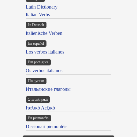
Latin Dictionary
Italian Verbs
In Deutsch
Italienische Verben
En español
Los verbos italianos
Em portugues
Os verbos italianos
По русски
Итальянские глаголы
Στα ελληνικά
Ιταλικό Λεξικό
Ën piemontèis
Dissionari piemontèis