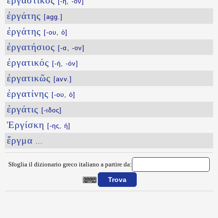
ἐργαστικός
[-ή, -όν]
ἐργάτης
[agg.]
ἐργάτης
[-ου, ὁ]
ἐργατήσιος
[-α, -ον]
ἐργατικός
[-ή, -όν]
ἐργατικῶς
[avv.]
ἐργατίνης
[-ου, ὁ]
ἐργάτις
[-ιδος]
Ἐργίσκη
[-ης, ἡ]
ἔργμα
...
Sfoglia il dizionario greco italiano a partire da:
{{ID:ERGASTEOS100}}
---CACHE---