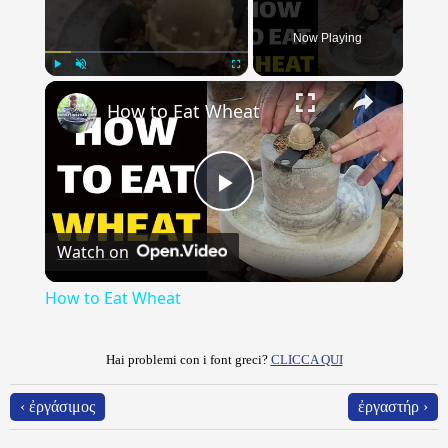
Now Playing
×
Play
Unmute
Fullscreen
How to Eat Wheat
Play
Watch on
Video
How to Eat Wheat
Hai problemi con i font greci?
CLICCA QUI
‹ ἐργάσιμος
ἐργαστήρ ›