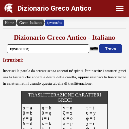
Dizionario Greco Antico
Home
›
Greco-Italiano
›
ἐργαστέος
Dizionario Greco Antico - Italiano
Istruzioni:
Inserisci la parola da cercare senza accenti né spiriti. Per inserire i caratteri greci
usa la tastiera che appare a destra della casella, oppure inserisci la trascrizione
in caratteri latini usando questa
tabella di traslitterazione
.
TRASLITTERAZIONE CARATTERI
GRECI
α = a
η = h
ν = n
τ = t
β = b
θ = q
ξ = x
υ = y
γ = g
ι = i
ο = o
φ = f
δ = d
κ = k
π = p
χ = c
ε = e
λ = l
ρ = r
ψ = j