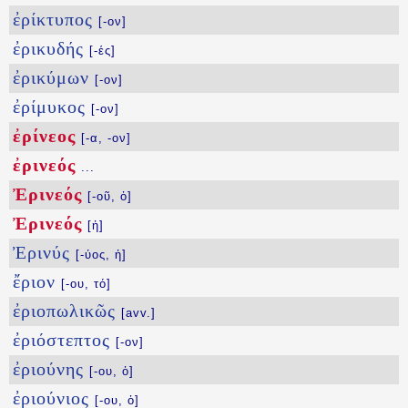
ἐρίκτυπος
[-ον]
ἐρικυδής
[-ές]
ἐρικύμων
[-ον]
ἐρίμυκος
[-ον]
ἐρίνεος
[-α, -ον]
ἐρινεός
...
Ἐρινεός
[-οῦ, ὁ]
Ἐρινεός
[ἡ]
Ἐρινύς
[-ύος, ἡ]
ἔριον
[-ου, τό]
ἐριοπωλικῶς
[avv.]
ἐριόστεπτος
[-ον]
ἐριούνης
[-ου, ὁ]
ἐριούνιος
[-ου, ὁ]