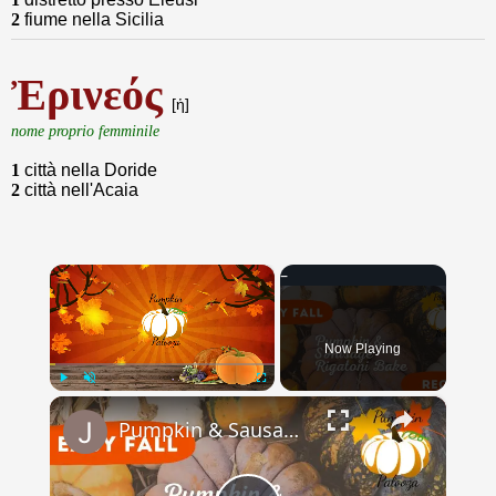
2
fiume nella Sicilia
Ἐρινεός
[ἡ]
nome proprio femminile
1
città nella Doride
2
città nell'Acaia
×
Now Playing
×
Play
Unmute
Fullscreen
Pumpkin & Sausage Rigitoni Bake // Pumpkin Palooza // Jeni Gough