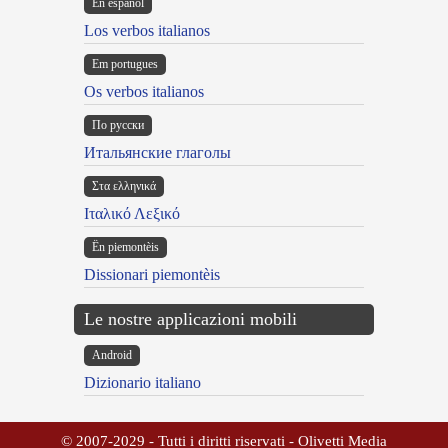
En español
Los verbos italianos
Em portugues
Os verbos italianos
По русски
Итальянские глаголы
Στα ελληνικά
Ιταλικό Λεξικό
Ën piemontèis
Dissionari piemontèis
Le nostre applicazioni mobili
Android
Dizionario italiano
© 2007-2029 - Tutti i diritti riservati - Olivetti Media