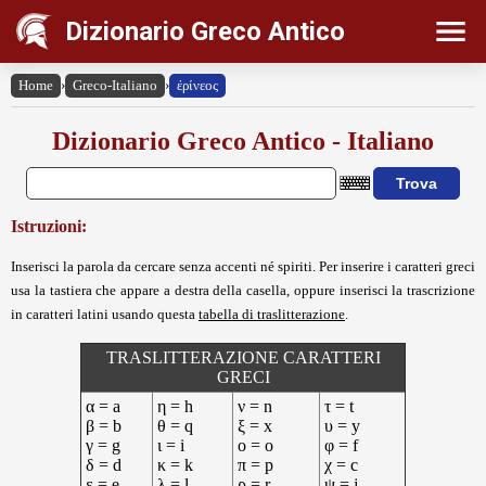
Dizionario Greco Antico
Home
›
Greco-Italiano
›
ἐρίνεος
Dizionario Greco Antico - Italiano
Istruzioni:
Inserisci la parola da cercare senza accenti né spiriti. Per inserire i caratteri greci
usa la tastiera che appare a destra della casella, oppure inserisci la trascrizione
in caratteri latini usando questa
tabella di traslitterazione
.
TRASLITTERAZIONE CARATTERI
GRECI
α = a
η = h
ν = n
τ = t
β = b
θ = q
ξ = x
υ = y
γ = g
ι = i
ο = o
φ = f
δ = d
κ = k
π = p
χ = c
ε = e
λ = l
ρ = r
ψ = j