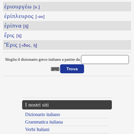
ἐριουργέω
[v.]
ἐρίπλευρος
[-ον]
ἐρίπνα
[ἡ]
ἔρις
[ἡ]
Ἔρις
[-ιδος, ἡ]
Sfoglia il dizionario greco italiano a partire da:
{{ID:ERINEOS100}}
---CACHE---
I nostri siti
Dizionario italiano
Grammatica italiana
Verbi Italiani