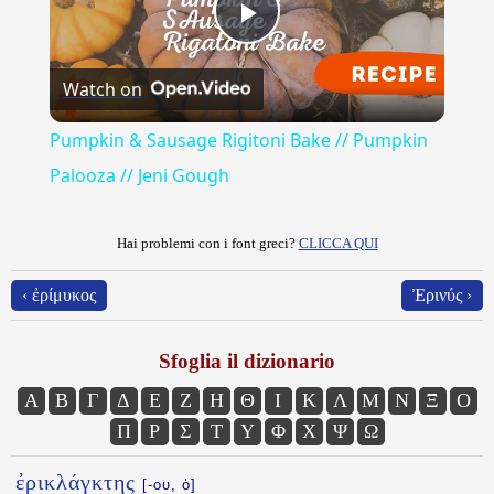
Play
Watch on
Video
Pumpkin & Sausage Rigitoni Bake // Pumpkin
Palooza // Jeni Gough
Hai problemi con i font greci?
CLICCA QUI
‹ ἐρίμυκος
Ἐρινύς ›
Sfoglia il dizionario
Α
Β
Γ
Δ
Ε
Ζ
Η
Θ
Ι
Κ
Λ
Μ
Ν
Ξ
Ο
Π
Ρ
Σ
Τ
Υ
Φ
Χ
Ψ
Ω
ἐρικλάγκτης
[-ου, ὁ]