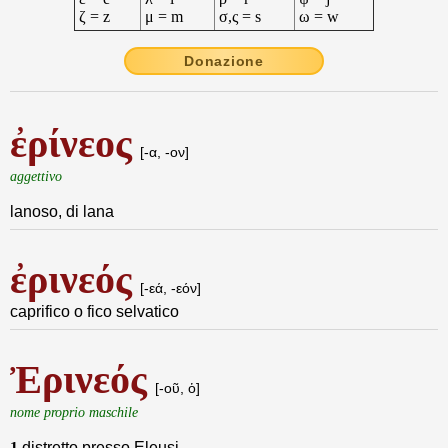
ζ = z
μ = m
σ,ς = s
ω = w
Donazione
ἐρίνεος
[-α, -ον]
aggettivo
lanoso, di lana
ἐρινεός
[-εά, -εόν]
caprifico o fico selvatico
Ἐρινεός
[-οῦ, ὁ]
nome proprio maschile
1
distretto presso Eleusi