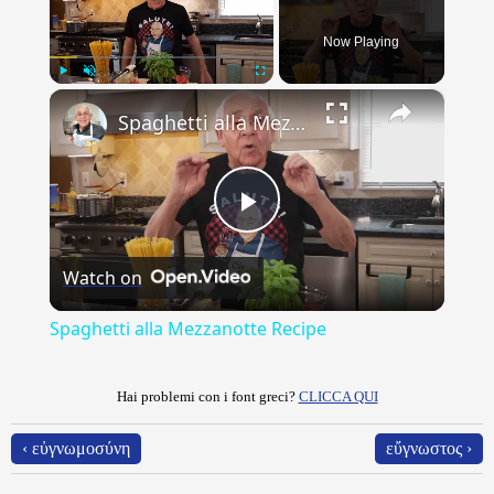
Now Playing
×
Play
Unmute
Fullscreen
Spaghetti alla Mezzanotte Recipe
Play
Watch on
Video
Spaghetti alla Mezzanotte Recipe
Hai problemi con i font greci?
CLICCA QUI
‹ εὐγνωμοσύνη
εὔγνωστος ›