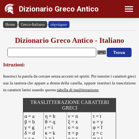
Dizionario Greco Antico
Home
›
Greco-Italiano
›
εὐγνώμων
Dizionario Greco Antico - Italiano
Istruzioni:
Inserisci la parola da cercare senza accenti né spiriti. Per inserire i caratteri greci
usa la tastiera che appare a destra della casella, oppure inserisci la trascrizione
in caratteri latini usando questa
tabella di traslitterazione
.
TRASLITTERAZIONE CARATTERI
GRECI
α = a
η = h
ν = n
τ = t
β = b
θ = q
ξ = x
υ = y
γ = g
ι = i
ο = o
φ = f
δ = d
κ = k
π = p
χ = c
ε = e
λ = l
ρ = r
ψ = j