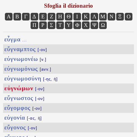
Sfoglia il dizionario
Α
Β
Γ
Δ
Ε
Ζ
Η
Θ
Ι
Κ
Λ
Μ
Ν
Ξ
Ο
Π
Ρ
Σ
Τ
Υ
Φ
Χ
Ψ
Ω
εὖγμα
...
εὔγναμπτος
[-ον]
εὐγνωμονέω
[v.]
εὐγνωμόνως
[avv.]
εὐγνωμοσύνη
[-ης, ἡ]
εὐγνώμων
[-ον]
εὔγνωστος
[-ον]
εὔγομφος
[-ον]
εὐγονία
[-ας, ἡ]
εὔγονος
[-ον]