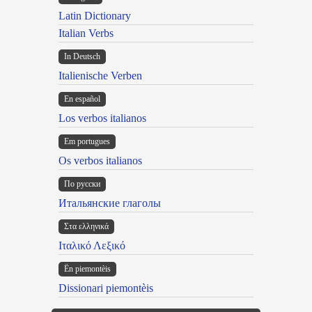
Latin Dictionary
Italian Verbs
In Deutsch
Italienische Verben
En español
Los verbos italianos
Em portugues
Os verbos italianos
По русски
Итальянские глаголы
Στα ελληνικά
Ιταλικό Λεξικό
Ën piemontèis
Dissionari piemontèis