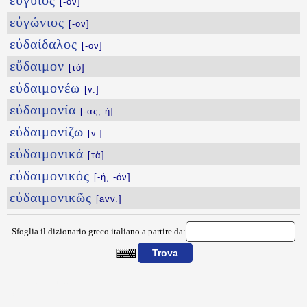
εὔγυιος
[-ον]
εὐγώνιος
[-ον]
εὐδαίδαλος
[-ον]
εὔδαιμον
[τὸ]
εὐδαιμονέω
[v.]
εὐδαιμονία
[-ας, ἡ]
εὐδαιμονίζω
[v.]
εὐδαιμονικά
[τὰ]
εὐδαιμονικός
[-ή, -όν]
εὐδαιμονικῶς
[avv.]
Sfoglia il dizionario greco italiano a partire da:
{{ID:EYGNWMWN100}}
---CACHE---