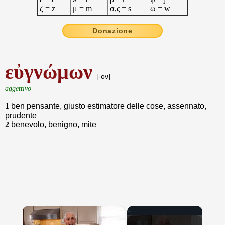
ζ = z
μ = m
σ,ς = s
ω = w
Donazione
εὐγνώμων
[-ον]
aggettivo
1
ben pensante, giusto estimatore delle cose, assennato,
prudente
2
benevolo, benigno, mite
×