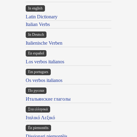
In english
Latin Dictionary
Italian Verbs
In Deutsch
Italienische Verben
En español
Los verbos italianos
Em portugues
Os verbos italianos
По русски
Итальянские глаголы
Στα ελληνικά
Ιταλικό Λεξικό
Ën piemontèis
Dissionari piemontèis