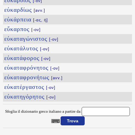
εὐκάρδιος
[-ον]
εὐκαρδίως
[avv.]
εὐκάρπεια
[-ας, ἡ]
εὔκαρπος
[-ον]
εὐκαταγώνιστος
[-ον]
εὐκατάλυτος
[-ον]
εὐκατάφορος
[-ον]
εὐκαταφρόνητος
[-ον]
εὐκαταφρονήτως
[avv.]
εὐκατέργαστος
[-ον]
εὐκατηγόρητος
[-ον]
Sfoglia il dizionario greco italiano a partire da:
{{ID:EYKALOS100}}