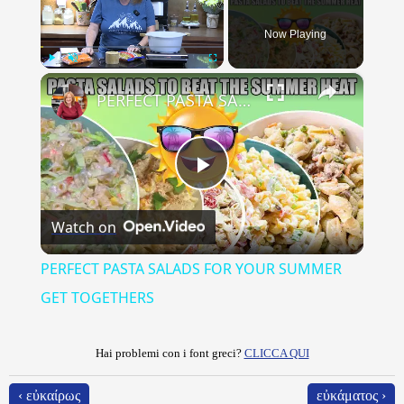
Now Playing
×
Play
Unmute
Fullscreen
PERFECT PASTA SALADS FOR YOUR SUMMER GET TOGETHERS
Play
Watch on
Video
PERFECT PASTA SALADS FOR YOUR SUMMER
GET TOGETHERS
Hai problemi con i font greci?
CLICCA QUI
‹ εὐκαίρως
εὐκάματος ›