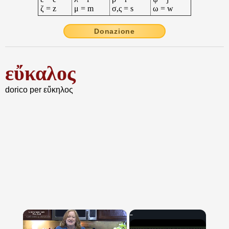
ζ = z
μ = m
σ,ς = s
ω = w
Donazione
εὔκαλος
dorico per εὔκηλος
×