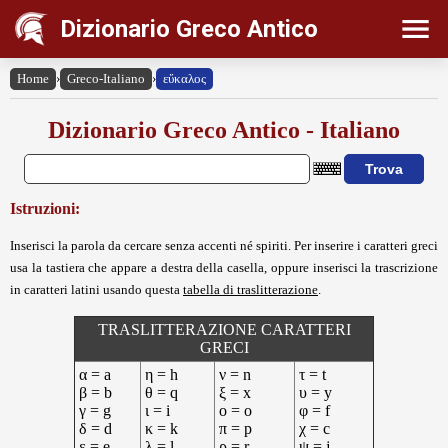
Dizionario Greco Antico
Home
›
Greco-Italiano
›
εὔκαλος
Dizionario Greco Antico - Italiano
Istruzioni:
Inserisci la parola da cercare senza accenti né spiriti. Per inserire i caratteri greci
usa la tastiera che appare a destra della casella, oppure inserisci la trascrizione
in caratteri latini usando questa
tabella di traslitterazione
.
TRASLITTERAZIONE CARATTERI
GRECI
α = a
η = h
ν = n
τ = t
β = b
θ = q
ξ = x
υ = y
γ = g
ι = i
ο = o
φ = f
δ = d
κ = k
π = p
χ = c
ε = e
λ = l
ρ = r
ψ = j