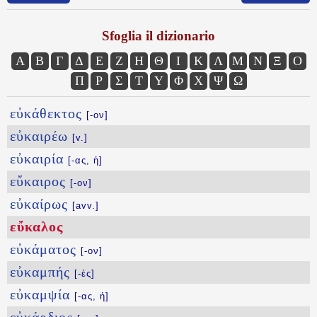
Sfoglia il dizionario
Α
Β
Γ
Δ
Ε
Ζ
Η
Θ
Ι
Κ
Λ
Μ
Ν
Ξ
Ο
Π
Ρ
Σ
Τ
Υ
Φ
Χ
Ψ
Ω
εὐκάθεκτος
[-ον]
εὐκαιρέω
[v.]
εὐκαιρία
[-ας, ἡ]
εὔκαιρος
[-ον]
εὐκαίρως
[avv.]
εὔκαλος
εὐκάματος
[-ον]
εὐκαμπής
[-ές]
εὐκαμψία
[-ας, ἡ]