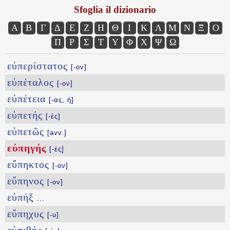
Sfoglia il dizionario
Α
Β
Γ
Δ
Ε
Ζ
Η
Θ
Ι
Κ
Λ
Μ
Ν
Ξ
Ο
Π
Ρ
Σ
Τ
Υ
Φ
Χ
Ψ
Ω
εὐπερίστατος
[-ον]
εὐπέταλος
[-ον]
εὐπέτεια
[-ας, ἡ]
εὐπετής
[-ές]
εὐπετῶς
[avv.]
εὐπηγής
[-ές]
εὔπηκτος
[-ον]
εὔπηνος
[-ον]
εὐπήξ
...
εὔπηχυς
[-υ]