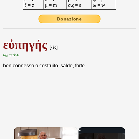
ζ = z
μ = m
σ,ς = s
ω = w
Donazione
εὐπηγής
[-ές]
aggettivo
ben connesso o costruito, saldo, forte
×