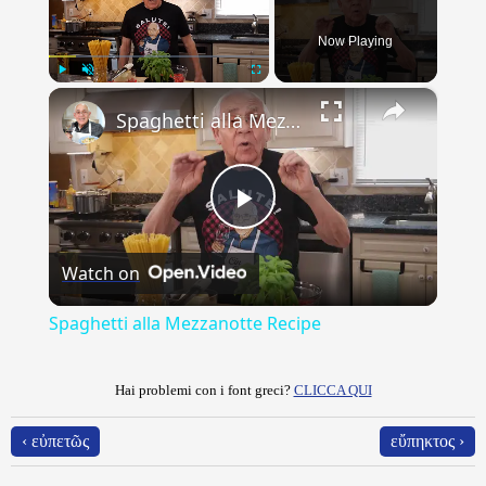
Now Playing
×
Play
Unmute
Fullscreen
Spaghetti alla Mezzanotte Recipe
Play
Watch on
Video
Spaghetti alla Mezzanotte Recipe
Hai problemi con i font greci?
CLICCA QUI
‹ εὐπετῶς
εὔπηκτος ›