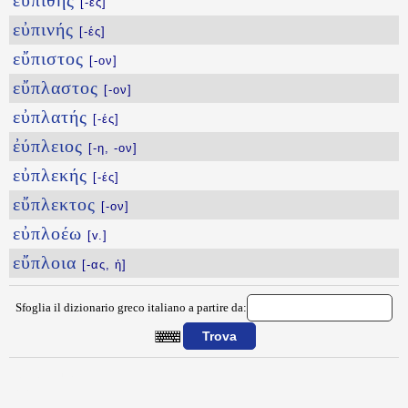
εὐπιθής
[-ές]
εὐπινής
[-ές]
εὔπιστος
[-ον]
εὔπλαστος
[-ον]
εὐπλατής
[-ές]
ἐύπλειος
[-η, -ον]
εὐπλεκής
[-ές]
εὔπλεκτος
[-ον]
εὐπλοέω
[v.]
εὔπλοια
[-ας, ἡ]
Sfoglia il dizionario greco italiano a partire da:
{{ID:EYPHGHS100}}
---CACHE---