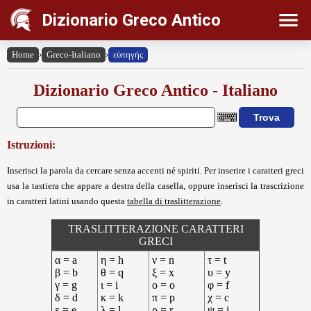
Dizionario Greco Antico
Home
›
Greco-Italiano
›
εὐπηγής
Dizionario Greco Antico - Italiano
Istruzioni:
Inserisci la parola da cercare senza accenti né spiriti. Per inserire i caratteri greci
usa la tastiera che appare a destra della casella, oppure inserisci la trascrizione
in caratteri latini usando questa
tabella di traslitterazione
.
TRASLITTERAZIONE CARATTERI
GRECI
α = a
η = h
ν = n
τ = t
β = b
θ = q
ξ = x
υ = y
γ = g
ι = i
ο = o
φ = f
δ = d
κ = k
π = p
χ = c
ε = e
λ = l
ρ = r
ψ = j