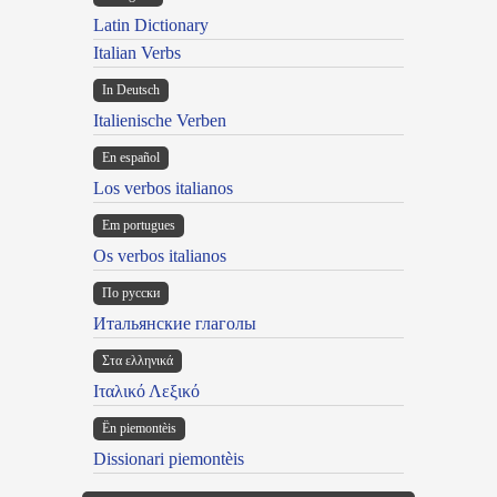
Latin Dictionary
Italian Verbs
In Deutsch
Italienische Verben
En español
Los verbos italianos
Em portugues
Os verbos italianos
По русски
Итальянские глаголы
Στα ελληνικά
Ιταλικό Λεξικό
Ën piemontèis
Dissionari piemontèis