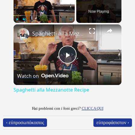
Now Playing
×
Play
Unmute
Fullscreen
Spaghetti alla Mezzanotte Recipe
Play
Watch on
Video
Spaghetti alla Mezzanotte Recipe
Hai problemi con i font greci?
CLICCA QUI
‹ εὐπροσωπόκοιπος
εὐπροφάσιστον ›