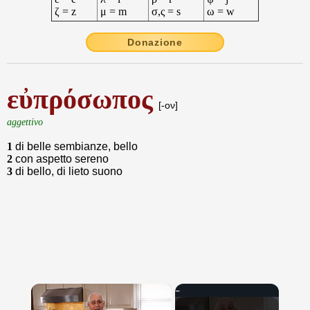
ζ = z
μ = m
σ,ς = s
ω = w
Donazione
εὐπρόσωπος
[-ον]
aggettivo
1
di belle sembianze, bello
2
con aspetto sereno
3
di bello, di lieto suono
×