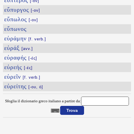
εὔπτερος
[-ον]
εὔπυργος
[-ον]
εὔπωλος
[-ον]
εὔπωνος
εὑράμην
[f. verb.]
εὐράξ
[avv.]
εὐραφής
[-ές]
εὐρεής
[-ές]
εὑρεῖν
[f. verb.]
εὐρείτης
[-ου, ὁ]
Sfoglia il dizionario greco italiano a partire da:
{{ID:EYPROSWPOS100}}
---CACHE---