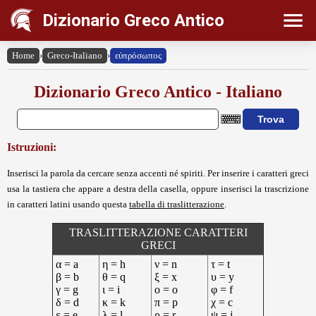
Dizionario Greco Antico
Home
›
Greco-Italiano
›
εὐπρόσωπος
Dizionario Greco Antico - Italiano
Istruzioni:
Inserisci la parola da cercare senza accenti né spiriti. Per inserire i caratteri greci
usa la tastiera che appare a destra della casella, oppure inserisci la trascrizione
in caratteri latini usando questa
tabella di traslitterazione
.
TRASLITTERAZIONE CARATTERI
GRECI
α = a
η = h
ν = n
τ = t
β = b
θ = q
ξ = x
υ = y
γ = g
ι = i
ο = o
φ = f
δ = d
κ = k
π = p
χ = c
ε = e
λ = l
ρ = r
ψ = j