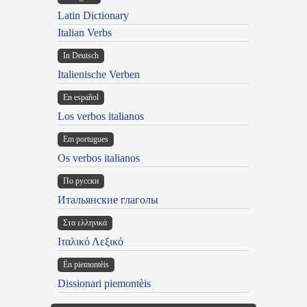
Latin Dictionary
Italian Verbs
In Deutsch
Italienische Verben
En español
Los verbos italianos
Em portugues
Os verbos italianos
По русски
Итальянские глаголы
Στα ελληνικά
Ιταλικό Λεξικό
Ën piemontèis
Dissionari piemontèis