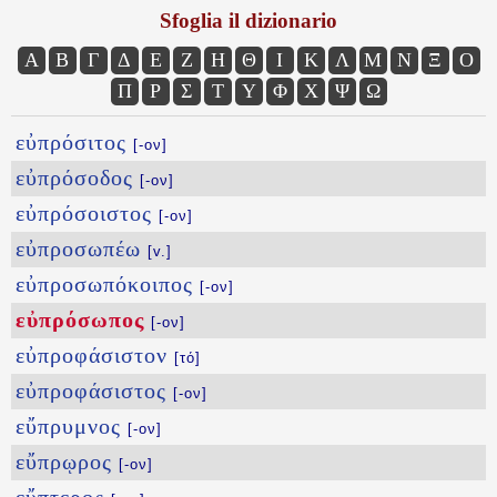
Sfoglia il dizionario
Α
Β
Γ
Δ
Ε
Ζ
Η
Θ
Ι
Κ
Λ
Μ
Ν
Ξ
Ο
Π
Ρ
Σ
Τ
Υ
Φ
Χ
Ψ
Ω
εὐπρόσιτος
[-ον]
εὐπρόσοδος
[-ον]
εὐπρόσοιστος
[-ον]
εὐπροσωπέω
[v.]
εὐπροσωπόκοιπος
[-ον]
εὐπρόσωπος
[-ον]
εὐπροφάσιστον
[τό]
εὐπροφάσιστος
[-ον]
εὔπρυμνος
[-ον]
εὔπρῳρος
[-ον]