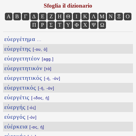
Sfoglia il dizionario
Α
Β
Γ
Δ
Ε
Ζ
Η
Θ
Ι
Κ
Λ
Μ
Ν
Ξ
Ο
Π
Ρ
Σ
Τ
Υ
Φ
Χ
Ψ
Ω
εὐεργέτημα
...
εὐεργέτης
[-ου, ὁ]
εὐεργετητέον
[agg.]
εὐεργετητικόν
[τὸ]
εὐεργετητικός
[-ή, -όν]
εὐεργετικός
[-ή, -όν]
εὐεργέτις
[-ιδος, ἡ]
εὐεργής
[-ές]
εὐεργός
[-όν]
εὐέρκεια
[-ας, ἡ]