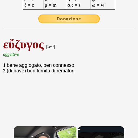
ζ = z
μ = m
σ,ς = s
ω = w
Donazione
εὔζυγος
[-ον]
aggettivo
1
bene aggiogato, ben connesso
2
(di nave) ben fornita di rematori
×