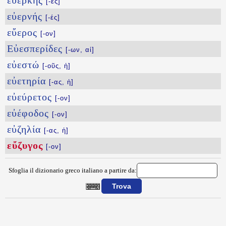
εὐερκής
[-ές]
εὐερνής
[-ές]
εὔερος
[-ον]
Εὐεσπερίδες
[-ων, αἱ]
εὐεστώ
[-οῦς, ἡ]
εὐετηρία
[-ας, ἡ]
εὐεύρετος
[-ον]
εὐέφοδος
[-ον]
εὐζηλία
[-ας, ἡ]
εὔζυγος
[-ον]
Sfoglia il dizionario greco italiano a partire da:
{{ID:EYZYGOS100}}
---CACHE---