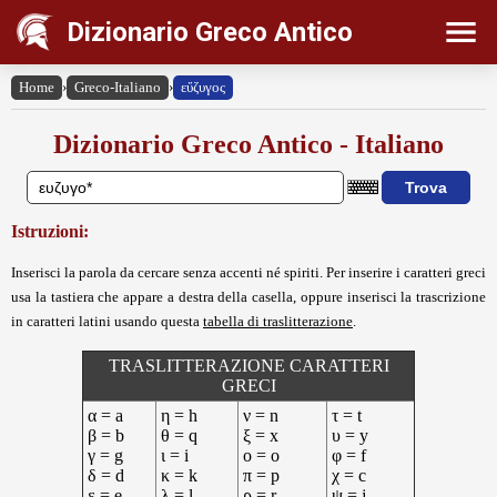
Dizionario Greco Antico
Home
›
Greco-Italiano
›
εὔζυγος
Dizionario Greco Antico - Italiano
Istruzioni:
Inserisci la parola da cercare senza accenti né spiriti. Per inserire i caratteri greci
usa la tastiera che appare a destra della casella, oppure inserisci la trascrizione
in caratteri latini usando questa
tabella di traslitterazione
.
TRASLITTERAZIONE CARATTERI
GRECI
α = a
η = h
ν = n
τ = t
β = b
θ = q
ξ = x
υ = y
γ = g
ι = i
ο = o
φ = f
δ = d
κ = k
π = p
χ = c
ε = e
λ = l
ρ = r
ψ = j