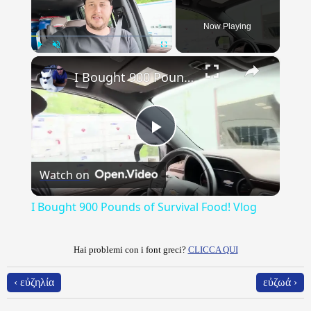
Now Playing
×
Play
Unmute
Fullscreen
I Bought 900 Pounds of Survival Food! Vlog
Play
Watch on
Video
I Bought 900 Pounds of Survival Food! Vlog
Hai problemi con i font greci?
CLICCA QUI
‹ εὐζηλία
εὐζωά ›