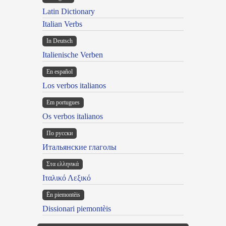
Latin Dictionary
Italian Verbs
In Deutsch
Italienische Verben
En español
Los verbos italianos
Em portugues
Os verbos italianos
По русски
Итальянские глаголы
Στα ελληνικά
Ιταλικό Λεξικό
Ën piemontèis
Dissionari piemontèis