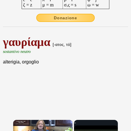
ζ = z
μ = m
σ,ς = s
ω = w
Donazione
γαυρίαμα
[-ατος, τό]
sostantivo neutro
alterigia, orgoglio
×