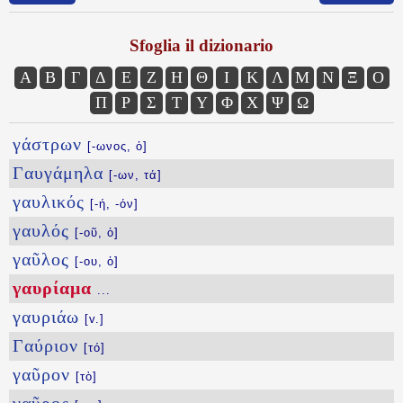
Sfoglia il dizionario
Α
Β
Γ
Δ
Ε
Ζ
Η
Θ
Ι
Κ
Λ
Μ
Ν
Ξ
Ο
Π
Ρ
Σ
Τ
Υ
Φ
Χ
Ψ
Ω
γάστρων
[-ωνος, ὁ]
Γαυγάμηλα
[-ων, τά]
γαυλικός
[-ή, -όν]
γαυλός
[-οῦ, ὁ]
γαῦλος
[-ου, ὁ]
γαυρίαμα
...
γαυριάω
[v.]
Γαύριον
[τό]
γαῦρον
[τὸ]