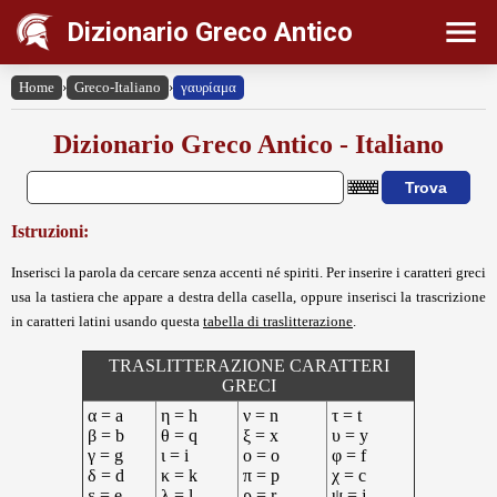
Dizionario Greco Antico
Home
›
Greco-Italiano
›
γαυρίαμα
Dizionario Greco Antico - Italiano
Istruzioni:
Inserisci la parola da cercare senza accenti né spiriti. Per inserire i caratteri greci
usa la tastiera che appare a destra della casella, oppure inserisci la trascrizione
in caratteri latini usando questa
tabella di traslitterazione
.
TRASLITTERAZIONE CARATTERI
GRECI
α = a
η = h
ν = n
τ = t
β = b
θ = q
ξ = x
υ = y
γ = g
ι = i
ο = o
φ = f
δ = d
κ = k
π = p
χ = c
ε = e
λ = l
ρ = r
ψ = j