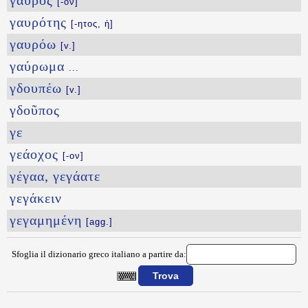
γαῦρος
[-ον]
γαυρότης
[-ητος, ἡ]
γαυρόω
[v.]
γαύρωμα
...
γδουπέω
[v.]
γδοῦπος
γε
γεάοχος
[-ον]
γέγαα, γεγάατε
γεγάκειν
γεγαμημένη
[agg.]
Sfoglia il dizionario greco italiano a partire da:
{{ID:GAYRIAMA100}}