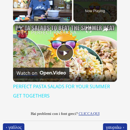
Now Playing
×
Play
Unmute
Fullscreen
PERFECT PASTA SALADS FOR YOUR SUMMER GET TOGETHERS
Play
Watch on
Video
PERFECT PASTA SALADS FOR YOUR SUMMER
GET TOGETHERS
Hai problemi con i font greci?
CLICCA QUI
‹ γαῦλος
γαυριάω ›