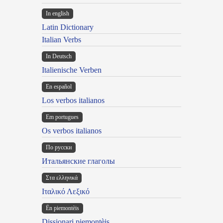
In english
Latin Dictionary
Italian Verbs
In Deutsch
Italienische Verben
En español
Los verbos italianos
Em portugues
Os verbos italianos
По русски
Итальянские глаголы
Στα ελληνικά
Ιταλικό Λεξικό
Ën piemontèis
Dissionari piemontèis