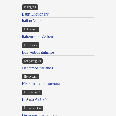
In english
Latin Dictionary
Italian Verbs
In Deutsch
Italienische Verben
En español
Los verbos italianos
Em portugues
Os verbos italianos
По русски
Итальянские глаголы
Στα ελληνικά
Ιταλικό Λεξικό
Ën piemontèis
Dissionari piemontèis