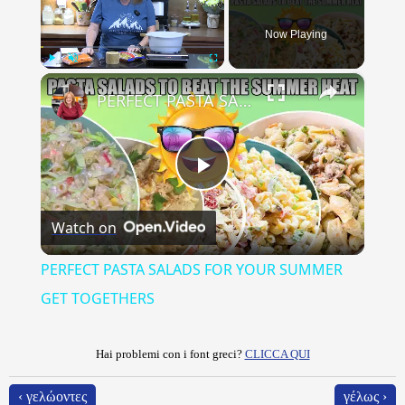
Now Playing
×
Play
Unmute
Fullscreen
PERFECT PASTA SALADS FOR YOUR SUMMER GET TOGETHERS
Play
Watch on
Video
PERFECT PASTA SALADS FOR YOUR SUMMER
GET TOGETHERS
Hai problemi con i font greci?
CLICCA QUI
‹ γελώοντες
γέλως ›