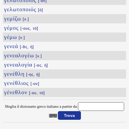
γελωτοποιός
[-όν]
γελωτοποιός
[ὁ]
γεμίζω
[v.]
γέμος
[-ους, τό]
γέμω
[v.]
γενεά
[-ᾶς, ἡ]
γενεαλογέω
[v.]
γενεαλογία
[-ας, ἡ]
γενέθλη
[-ης, ἡ]
γενέθλιος
[-ον]
γένεθλον
[-ου, τό]
Sfoglia il dizionario greco italiano a partire da:
{{ID:GELWOS100}}