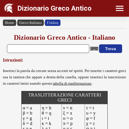
Dizionario Greco Antico
Home
›
Greco-Italiano
›
Γελῶος
Dizionario Greco Antico - Italiano
Istruzioni:
Inserisci la parola da cercare senza accenti né spiriti. Per inserire i caratteri greci
usa la tastiera che appare a destra della casella, oppure inserisci la trascrizione
in caratteri latini usando questa
tabella di traslitterazione
.
TRASLITTERAZIONE CARATTERI
GRECI
α = a
η = h
ν = n
τ = t
β = b
θ = q
ξ = x
υ = y
γ = g
ι = i
ο = o
φ = f
δ = d
κ = k
π = p
χ = c
ε = e
λ = l
ρ = r
ψ = j