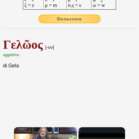
ζ = z
μ = m
σ,ς = s
ω = w
Donazione
Γελῶος
[-ον]
aggettivo
di Gela
×