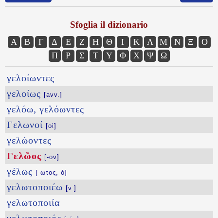
Sfoglia il dizionario
Α
Β
Γ
Δ
Ε
Ζ
Η
Θ
Ι
Κ
Λ
Μ
Ν
Ξ
Ο
Π
Ρ
Σ
Τ
Υ
Φ
Χ
Ψ
Ω
γελοίωντες
γελοίως
[avv.]
γελόω, γελόωντες
Γελωνοί
[οἱ]
γελώοντες
Γελῶος
[-ον]
γέλως
[-ωτος, ὁ]
γελωτοποιέω
[v.]
γελωτοποιία