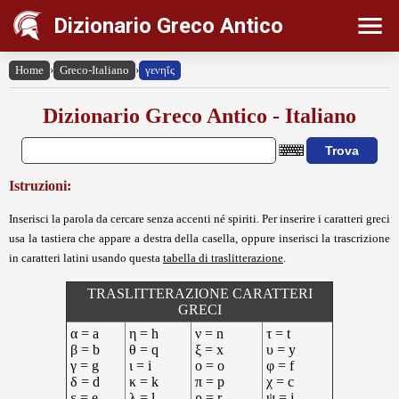
Dizionario Greco Antico
Home
›
Greco-Italiano
›
γενηΐς
Dizionario Greco Antico - Italiano
Istruzioni:
Inserisci la parola da cercare senza accenti né spiriti. Per inserire i caratteri greci
usa la tastiera che appare a destra della casella, oppure inserisci la trascrizione
in caratteri latini usando questa
tabella di traslitterazione
.
TRASLITTERAZIONE CARATTERI
GRECI
α = a
η = h
ν = n
τ = t
β = b
θ = q
ξ = x
υ = y
γ = g
ι = i
ο = o
φ = f
δ = d
κ = k
π = p
χ = c
ε = e
λ = l
ρ = r
ψ = j