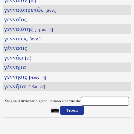
γενναῖον
[τὸ]
γενναιοπρεπῶς
[avv.]
γενναῖος
...
γενναιότης
[-ητος, ἡ]
γενναίως
[avv.]
γέννασις
γεννάω
[v.]
γέννημα
...
γέννησις
[-εως, ἡ]
γεννῆται
[-ῶν, οἱ]
Sfoglia il dizionario greco italiano a partire da:
{{ID:GENHIS100}}
---CACHE---