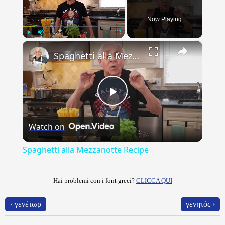
Now Playing
×
Play
Unmute
Fullscreen
Spaghetti alla Mezzanotte Recipe
Play
Watch on
Video
Spaghetti alla Mezzanotte Recipe
Hai problemi con i font greci?
CLICCA QUI
‹ γενέτωρ
γενητός ›