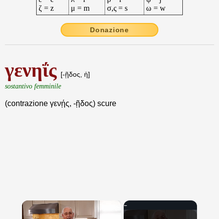
ζ = z
μ = m
σ,ς = s
ω = w
Donazione
γενηΐς
[-ῇδος, ἡ]
sostantivo femminile
(contrazione γενῄς, -ῇδος) scure
×