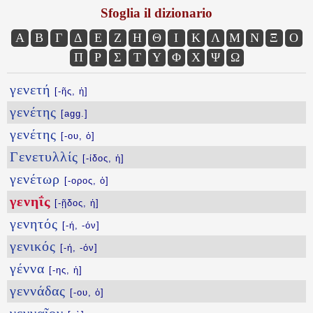
Sfoglia il dizionario
Α
Β
Γ
Δ
Ε
Ζ
Η
Θ
Ι
Κ
Λ
Μ
Ν
Ξ
Ο
Π
Ρ
Σ
Τ
Υ
Φ
Χ
Ψ
Ω
γενετή
[-ῆς, ἡ]
γενέτης
[agg.]
γενέτης
[-ου, ὁ]
Γενετυλλίς
[-ίδος, ἡ]
γενέτωρ
[-ορος, ὁ]
γενηΐς
[-ῇδος, ἡ]
γενητός
[-ή, -όν]
γενικός
[-ή, -όν]
γέννα
[-ης, ἡ]
γεννάδας
[-ου, ὁ]