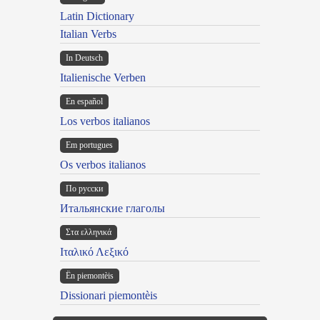
Latin Dictionary
Italian Verbs
In Deutsch
Italienische Verben
En español
Los verbos italianos
Em portugues
Os verbos italianos
По русски
Итальянские глаголы
Στα ελληνικά
Ιταλικό Λεξικό
Ën piemontèis
Dissionari piemontèis