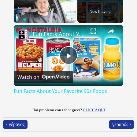
Now Playing
×
Play
Unmute
Fullscreen
Fun Facts About Your Favorite 90s Foods
Play
Watch on
Video
Fun Facts About Your Favorite 90s Foods
Hai problemi con i font greci?
CLICCA QUI
‹ γέρανος
γεραρός ›