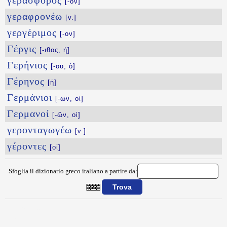
γερασφόρος
[-ον]
γεραφρονέω
[v.]
γεργέριμος
[-ον]
Γέργις
[-ιθος, ἡ]
Γερήνιος
[-ου, ὁ]
Γέρηνος
[ἡ]
Γερμάνιοι
[-ων, οἱ]
Γερμανοί
[-ῶν, οἱ]
γερονταγωγέω
[v.]
γέροντες
[οἱ]
Sfoglia il dizionario greco italiano a partire da:
{{ID:GERAOS100}}
---CACHE---