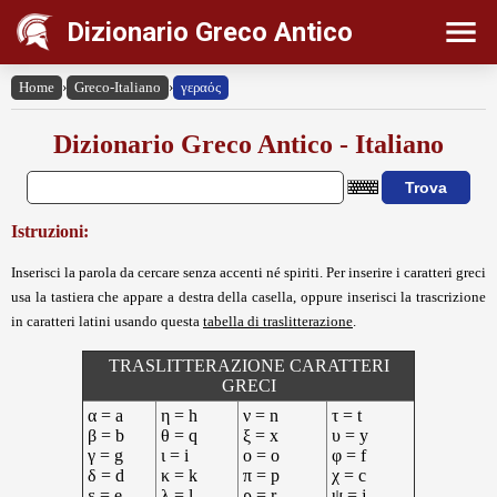
Dizionario Greco Antico
Home
›
Greco-Italiano
›
γεραός
Dizionario Greco Antico - Italiano
Istruzioni:
Inserisci la parola da cercare senza accenti né spiriti. Per inserire i caratteri greci
usa la tastiera che appare a destra della casella, oppure inserisci la trascrizione
in caratteri latini usando questa
tabella di traslitterazione
.
TRASLITTERAZIONE CARATTERI
GRECI
α = a
η = h
ν = n
τ = t
β = b
θ = q
ξ = x
υ = y
γ = g
ι = i
ο = o
φ = f
δ = d
κ = k
π = p
χ = c
ε = e
λ = l
ρ = r
ψ = j