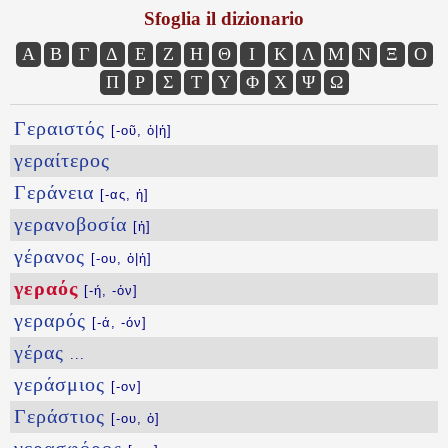
Sfoglia il dizionario
Α
Β
Γ
Δ
Ε
Ζ
Η
Θ
Ι
Κ
Λ
Μ
Ν
Ξ
Ο
Π
Ρ
Σ
Τ
Υ
Φ
Χ
Ψ
Ω
Γεραιστός
[-οῦ, ὁ|ἡ]
γεραίτερος
Γεράνεια
[-ας, ἡ]
γερανοβοσία
[ἡ]
γέρανος
[-ου, ὁ|ἡ]
γεραός
[-ή, -όν]
γεραρός
[-ά, -όν]
γέρας
...
γεράσμιος
[-ον]
Γεράστιος
[-ου, ὁ]