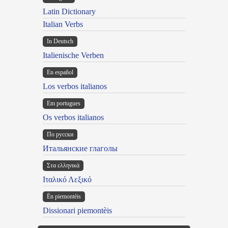
Latin Dictionary
Italian Verbs
In Deutsch
Italienische Verben
En español
Los verbos italianos
Em portugues
Os verbos italianos
По русски
Итальянские глаголы
Στα ελληνικά
Ιταλικό Λεξικό
Ën piemontèis
Dissionari piemontèis