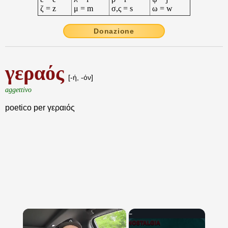
ζ = z
μ = m
σ,ς = s
ω = w
Donazione
γεραός
[-ή, -όν]
aggettivo
poetico per γεραιός
×