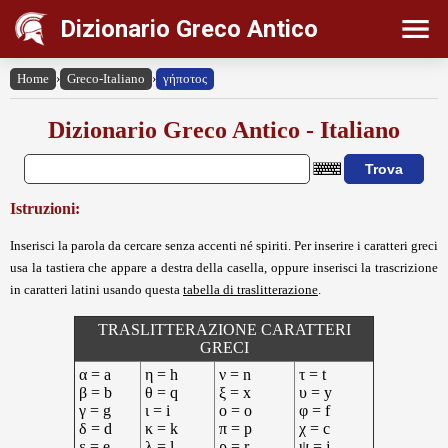
Dizionario Greco Antico
Home
›
Greco-Italiano
›
γήποτος
Dizionario Greco Antico - Italiano
Istruzioni:
Inserisci la parola da cercare senza accenti né spiriti. Per inserire i caratteri greci
usa la tastiera che appare a destra della casella, oppure inserisci la trascrizione
in caratteri latini usando questa
tabella di traslitterazione
.
TRASLITTERAZIONE CARATTERI
GRECI
α = a
η = h
ν = n
τ = t
β = b
θ = q
ξ = x
υ = y
γ = g
ι = i
ο = o
φ = f
δ = d
κ = k
π = p
χ = c
ε = e
λ = l
ρ = r
ψ = j