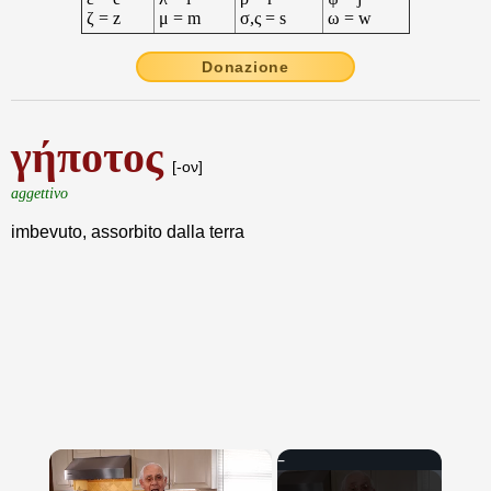
ζ = z
μ = m
σ,ς = s
ω = w
Donazione
γήποτος
[-ον]
aggettivo
imbevuto, assorbito dalla terra
×