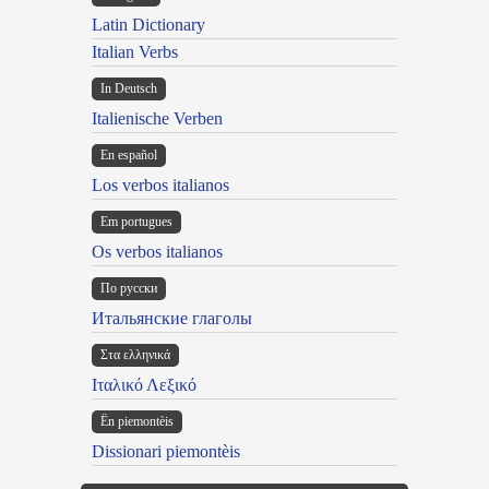
Latin Dictionary
Italian Verbs
In Deutsch
Italienische Verben
En español
Los verbos italianos
Em portugues
Os verbos italianos
По русски
Итальянские глаголы
Στα ελληνικά
Ιταλικό Λεξικό
Ën piemontèis
Dissionari piemontèis