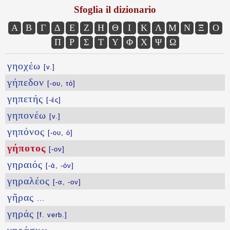
Sfoglia il dizionario
Α
Β
Γ
Δ
Ε
Ζ
Η
Θ
Ι
Κ
Λ
Μ
Ν
Ξ
Ο
Π
Ρ
Σ
Τ
Υ
Φ
Χ
Ψ
Ω
γηοχέω
[v.]
γήπεδον
[-ου, τό]
γηπετής
[-ές]
γηπονέω
[v.]
γηπόνος
[-ου, ὁ]
γήποτος
[-ον]
γηραιός
[-ά, -όν]
γηραλέος
[-α, -ον]
γῆρας
...
γηράς
[f. verb.]