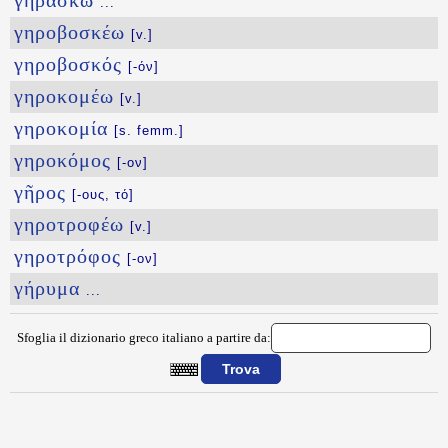
γηράσκω
...
γηροβοσκέω
[v.]
γηροβοσκός
[-όν]
γηροκομέω
[v.]
γηροκομία
[s. femm.]
γηροκόμος
[-ον]
γῆρος
[-ους, τό]
γηροτροφέω
[v.]
γηροτρόφος
[-ον]
γήρυμα
...
Sfoglia il dizionario greco italiano a partire da:
{{ID:GHPOTOS100}}
---CACHE---