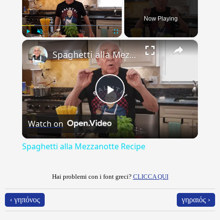
Now Playing
×
Play
Unmute
Fullscreen
Spaghetti alla Mezzanotte Recipe
Play
Watch on
Video
Spaghetti alla Mezzanotte Recipe
Hai problemi con i font greci?
CLICCA QUI
‹ γηπόνος
γηραιός ›