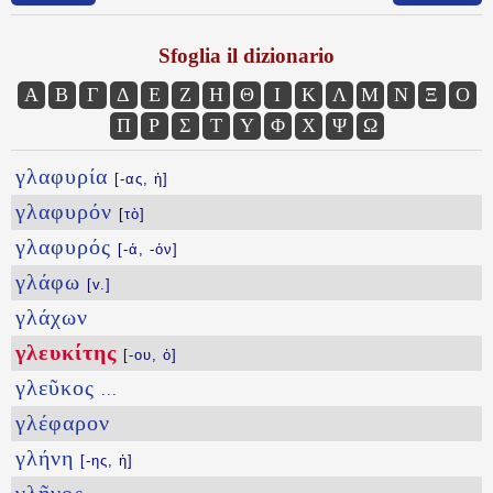
Sfoglia il dizionario
Α
Β
Γ
Δ
Ε
Ζ
Η
Θ
Ι
Κ
Λ
Μ
Ν
Ξ
Ο
Π
Ρ
Σ
Τ
Υ
Φ
Χ
Ψ
Ω
γλαφυρία
[-ας, ἡ]
γλαφυρόν
[τὸ]
γλαφυρός
[-ά, -όν]
γλάφω
[v.]
γλάχων
γλευκίτης
[-ου, ὁ]
γλεῦκος
...
γλέφαρον
γλήνη
[-ης, ἡ]