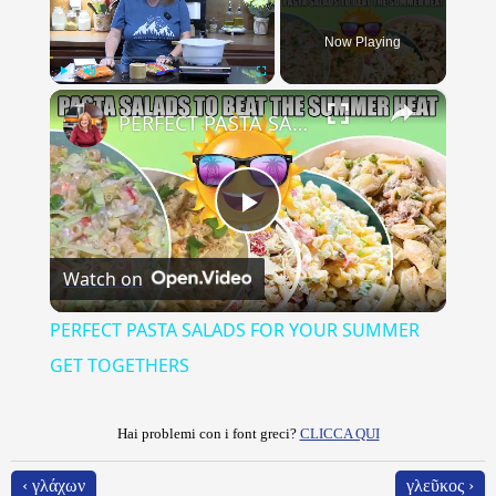
Now Playing
×
Play
Unmute
Fullscreen
PERFECT PASTA SALADS FOR YOUR SUMMER GET TOGETHERS
Play
Watch on
Video
PERFECT PASTA SALADS FOR YOUR SUMMER
GET TOGETHERS
Hai problemi con i font greci?
CLICCA QUI
‹ γλάχων
γλεῦκος ›