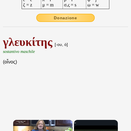
ζ = z
μ = m
σ,ς = s
ω = w
Donazione
γλευκίτης
[-ου, ὁ]
sostantivo maschile
(οἶνος)
×