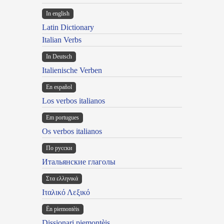
In english
Latin Dictionary
Italian Verbs
In Deutsch
Italienische Verben
En español
Los verbos italianos
Em portugues
Os verbos italianos
По русски
Итальянские глаголы
Στα ελληνικά
Ιταλικό Λεξικό
Ën piemontèis
Dissionari piemontèis