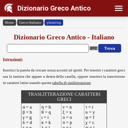
Dizionario Greco Antico
Home
›
Greco-Italiano
›
γλευκίτης
Dizionario Greco Antico - Italiano
Istruzioni:
Inserisci la parola da cercare senza accenti né spiriti. Per inserire i caratteri greci
usa la tastiera che appare a destra della casella, oppure inserisci la trascrizione
in caratteri latini usando questa
tabella di traslitterazione
.
TRASLITTERAZIONE CARATTERI
GRECI
α = a
η = h
ν = n
τ = t
β = b
θ = q
ξ = x
υ = y
γ = g
ι = i
ο = o
φ = f
δ = d
κ = k
π = p
χ = c
ε = e
λ = l
ρ = r
ψ = j