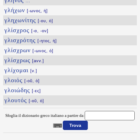
γλῆνος
...
γλήχων
[-ωνος, ἡ]
γληχωνίτης
[-ου, ὁ]
γλίσχρος
[-α, -ον]
γλισχρότης
[-ητος, ἡ]
γλίσχρων
[-ωνος, ὁ]
γλίσχρως
[avv.]
γλίχομαι
[v.]
γλοιός
[-οῦ, ὁ]
γλοιώδης
[-ες]
γλουτός
[-οῦ, ὁ]
Sfoglia il dizionario greco italiano a partire da:
{{ID:GLEYKITHS100}}