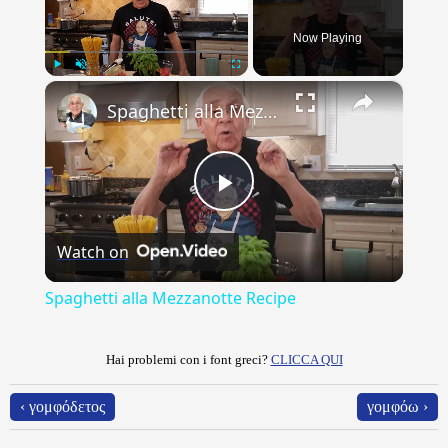
Now Playing
×
Play
Unmute
Fullscreen
Spaghetti alla Mezzanotte Recipe
Play
Watch on
Video
Spaghetti alla Mezzanotte Recipe
Hai problemi con i font greci?
CLICCA QUI
‹ γομφόδετος
γομφόω ›