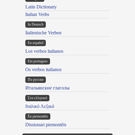
Latin Dictionary
Italian Verbs
In Deutsch
Italienische Verben
En español
Los verbos italianos
Em portugues
Os verbos italianos
По русски
Итальянские глаголы
Στα ελληνικά
Ιταλικό Λεξικό
Ën piemontèis
Dissionari piemontèis