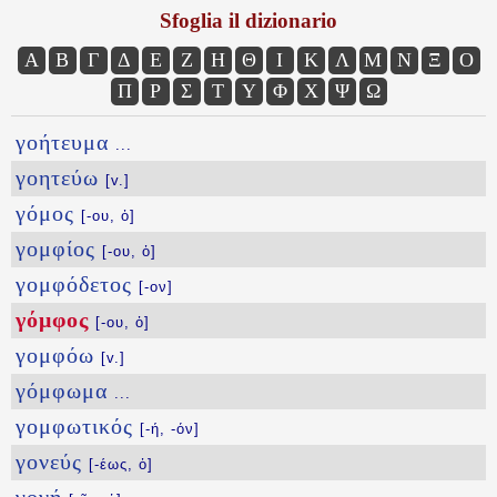
Sfoglia il dizionario
Α
Β
Γ
Δ
Ε
Ζ
Η
Θ
Ι
Κ
Λ
Μ
Ν
Ξ
Ο
Π
Ρ
Σ
Τ
Υ
Φ
Χ
Ψ
Ω
γοήτευμα
...
γοητεύω
[v.]
γόμος
[-ου, ὁ]
γομφίος
[-ου, ὁ]
γομφόδετος
[-ον]
γόμφος
[-ου, ὁ]
γομφόω
[v.]
γόμφωμα
...
γομφωτικός
[-ή, -όν]
γονεύς
[-έως, ὁ]