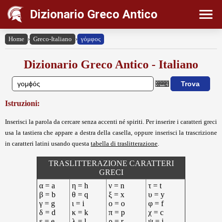
Dizionario Greco Antico
Home
›
Greco-Italiano
›
γόμφος
Dizionario Greco Antico - Italiano
Istruzioni:
Inserisci la parola da cercare senza accenti né spiriti. Per inserire i caratteri greci
usa la tastiera che appare a destra della casella, oppure inserisci la trascrizione
in caratteri latini usando questa
tabella di traslitterazione
.
TRASLITTERAZIONE CARATTERI
GRECI
α = a
η = h
ν = n
τ = t
β = b
θ = q
ξ = x
υ = y
γ = g
ι = i
ο = o
φ = f
δ = d
κ = k
π = p
χ = c
ε = e
λ = l
ρ = r
ψ = j