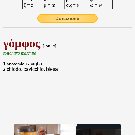
ζ = z
μ = m
σ,ς = s
ω = w
Donazione
γόμφος
[-ου, ὁ]
sostantivo maschile
1
caviglia
anatomia
2
chiodo, cavicchio, bietta
×