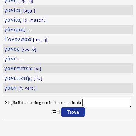
γονή
[-ῆς, ἡ]
γονίας
[agg.]
γονίας
[s. masch.]
γόνιμος
...
Γονόεσσα
[-ης, ἡ]
γόνος
[-ου, ὁ]
γόνυ
...
γονυπετέω
[v.]
γονυπετής
[-ές]
γόον
[f. verb.]
Sfoglia il dizionario greco italiano a partire da:
{{ID:GOMFOS100}}
---CACHE---