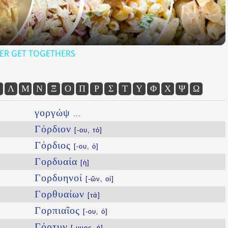
ER GET TOGETHERS
Λ
Μ
Ν
Ξ
Ο
Π
Ρ
Σ
Τ
Υ
Φ
Χ
Ψ
Ω
γοργώψ
...
Γόρδιον
[-ου, τό]
Γόρδιος
[-ου, ὁ]
Γορδυαία
[ἡ]
Γορδυηνοί
[-ῶν, οἱ]
Γορθυαίων
[τά]
Γορπιαῖος
[-ου, ὁ]
Γόρτυν
[-υνος, ἡ]