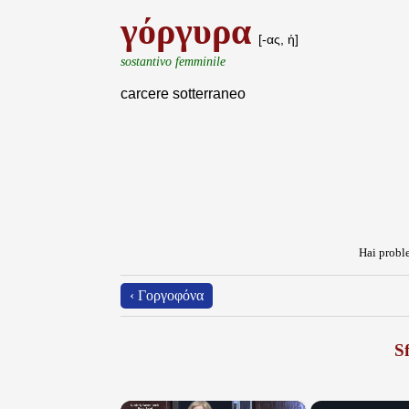
γόργυρα
[-ας, ἡ]
sostantivo femminile
carcere sotterraneo
Hai proble
‹ Γοργοφόνα
Sf
×