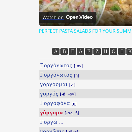
Watch on
PERFECT PASTA SALADS FOR YOUR SUMM
Α
Β
Γ
Δ
Ε
Ζ
Η
Θ
Ι
Κ
Γοργόνωτος
[-ον]
Γοργόνωτος
[ἡ]
γοργόομαι
[v.]
γοργός
[-ή, -όν]
Γοργοφόνα
[ἡ]
γόργυρα
[-ας, ἡ]
Γοργώ
...
γοργῶπις
[-ιδος]