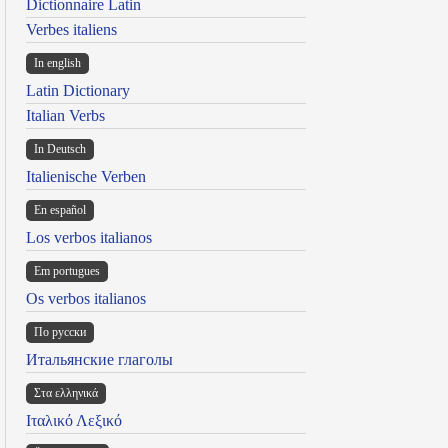
Dictionnaire Latin
Verbes italiens
In english
Latin Dictionary
Italian Verbs
In Deutsch
Italienische Verben
En español
Los verbos italianos
Em portugues
Os verbos italianos
По русски
Итальянские глаголы
Στα ελληνικά
Ιταλικό Λεξικό