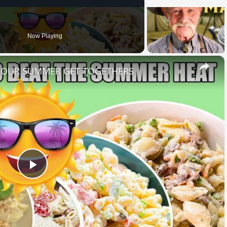
Now Playing
×
 YOUR SUMMER GET TOGETHERS
Play
Video