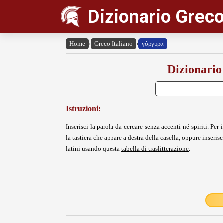
Dizionario Greco
Home
›
Greco-Italiano
›
γόργυρα
Dizionario
Istruzioni:
Inserisci la parola da cercare senza accenti né spiriti. Per i
la tastiera che appare a destra della casella, oppure inserisci
latini usando questa
tabella di traslitterazione
.