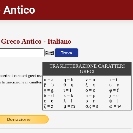
 Antico
 Greco Antico - Italiano
TRASLITTERAZIONE CARATTERI
GRECI
nserire i caratteri greci usa
α = a
η = h
ν = n
τ = t
 la trascrizione in caratteri
β = b
θ = q
ξ = x
υ = y
γ = g
ι = i
ο = o
φ = f
δ = d
κ = k
π = p
χ = c
ε = e
λ = l
ρ = r
ψ = j
ζ = z
μ = m
σ,ς = s
ω = w
Donazione