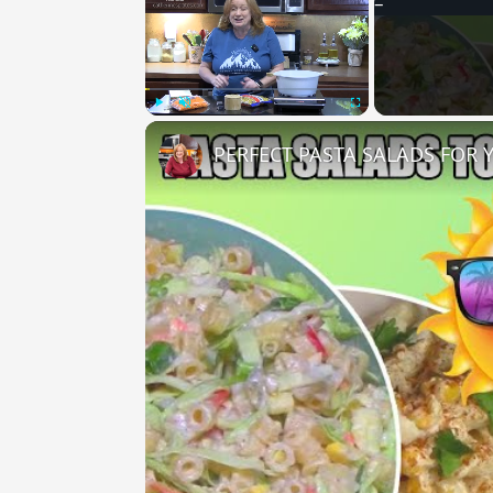
Play
Unmute
Fullscreen
PERFECT PASTA SALADS FOR