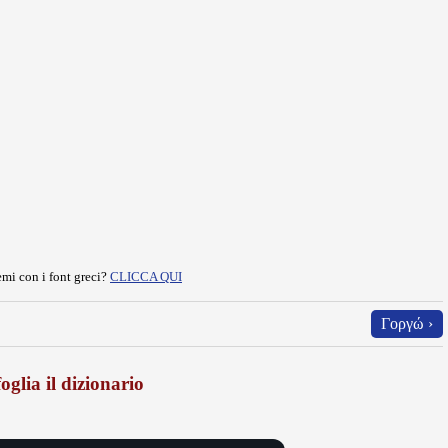
mi con i font greci?
CLICCA QUI
Γοργώ ›
oglia il dizionario