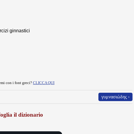
cizi ginnastici
mi con i font greci?
CLICCA QUI
γυμνασιώδης ›
oglia il dizionario