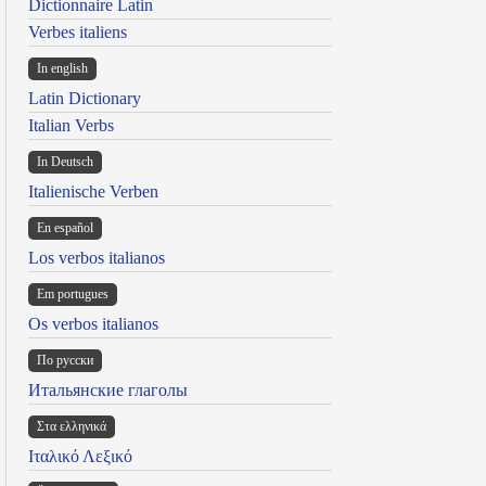
Dictionnaire Latin
Verbes italiens
In english
Latin Dictionary
Italian Verbs
In Deutsch
Italienische Verben
En español
Los verbos italianos
Em portugues
Os verbos italianos
По русски
Итальянские глаголы
Στα ελληνικά
Ιταλικό Λεξικό