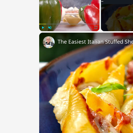
Play
Unmute
Fullscreen