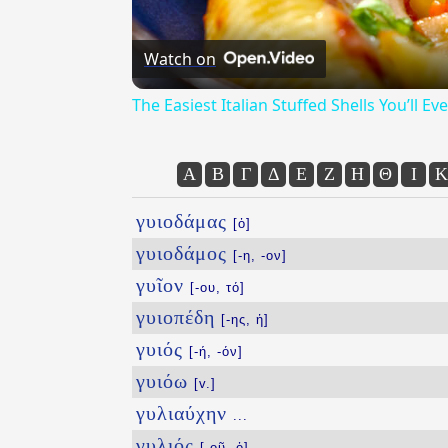
Watch on
The Easiest Italian Stuffed Shells You’ll 
Α
Β
Γ
Δ
Ε
Ζ
Η
Θ
Ι
Κ
γυιοδάμας
[ὁ]
γυιοδάμος
[-η, -ον]
γυῖον
[-ου, τό]
γυιοπέδη
[-ης, ἡ]
γυιός
[-ή, -όν]
γυιόω
[v.]
γυλιαύχην
...
γυλιός
[-οῦ, ὁ]