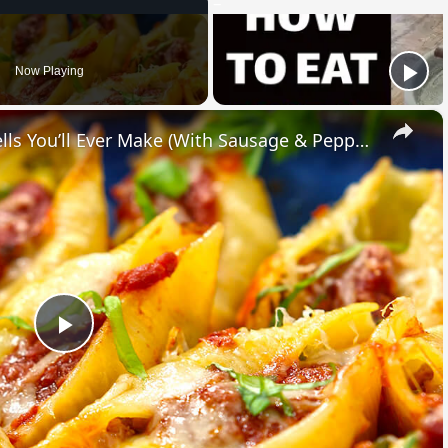
Now Playing
×
The Easiest Italian Stuffed Shells You’ll Ever Make (With Sausage & Peppers!)
Play
Video