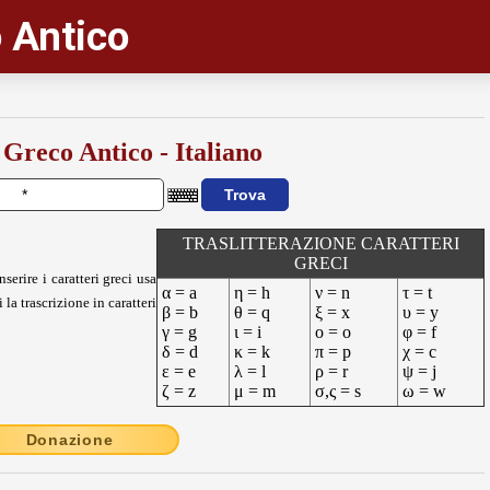
 Antico
 Greco Antico - Italiano
TRASLITTERAZIONE CARATTERI
GRECI
nserire i caratteri greci usa
α = a
η = h
ν = n
τ = t
 la trascrizione in caratteri
β = b
θ = q
ξ = x
υ = y
γ = g
ι = i
ο = o
φ = f
δ = d
κ = k
π = p
χ = c
ε = e
λ = l
ρ = r
ψ = j
ζ = z
μ = m
σ,ς = s
ω = w
Donazione