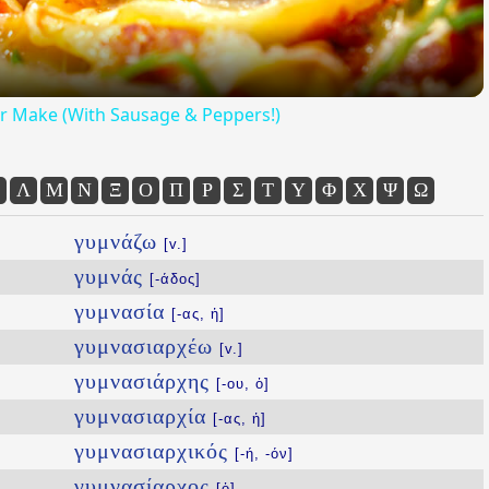
Ever Make (With Sausage & Peppers!)
Λ
Μ
Ν
Ξ
Ο
Π
Ρ
Σ
Τ
Υ
Φ
Χ
Ψ
Ω
γυμνάζω
[v.]
γυμνάς
[-άδος]
γυμνασία
[-ας, ἡ]
γυμνασιαρχέω
[v.]
γυμνασιάρχης
[-ου, ὁ]
γυμνασιαρχία
[-ας, ἡ]
γυμνασιαρχικός
[-ή, -όν]
γυμνασίαρχος
[ὁ]