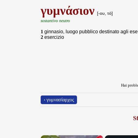
γυμνάσιον
[-ου, τό]
sostantivo neutro
1
ginnasio, luogo pubblico destinato agli eser
2
esercizio
Hai proble
‹ γυμνασίαρχος
Sf
×