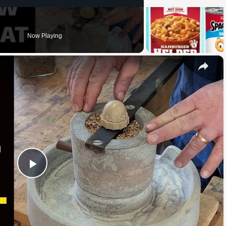
Now Playing
×
Play
Video