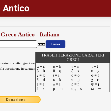
 Antico
 Greco Antico - Italiano
TRASLITTERAZIONE CARATTERI
GRECI
nserire i caratteri greci usa
α = a
η = h
ν = n
τ = t
 la trascrizione in caratteri
β = b
θ = q
ξ = x
υ = y
γ = g
ι = i
ο = o
φ = f
δ = d
κ = k
π = p
χ = c
ε = e
λ = l
ρ = r
ψ = j
ζ = z
μ = m
σ,ς = s
ω = w
Donazione