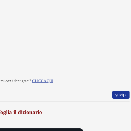
mi con i font greci?
CLICCA QUI
γυνή ›
oglia il dizionario