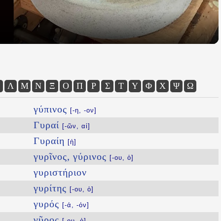
Λ
Μ
Ν
Ξ
Ο
Π
Ρ
Σ
Τ
Υ
Φ
Χ
Ψ
Ω
γύπινος
[-η, -ον]
Γυραί
[-ῶν, αἱ]
Γυραίη
[ἡ]
γυρῖνος, γύρινος
[-ου, ὁ]
γυριστήριον
γυρίτης
[-ου, ὁ]
γυρός
[-ά, -όν]
γῦρος
[-ου, ὁ]