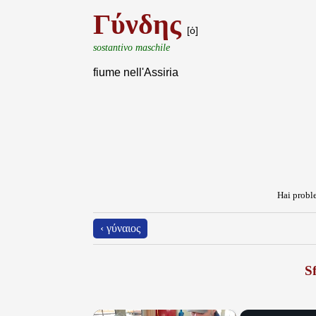
Γύνδης
[ὁ]
sostantivo maschile
fiume nell'Assiria
Hai proble
‹ γύναιος
Sf
×