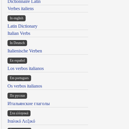
Dictionnaire Latin
Verbes italiens
In english
Latin Dictionary
Italian Verbs
In Deutsch
Italienische Verben
En español
Los verbos italianos
Em portugues
Os verbos italianos
По русски
Итальянские глаголы
Στα ελληνικά
Ιταλικό Λεξικό