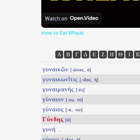
Watch on
How to Eat Wheat
Α
Β
Γ
Δ
Ε
Ζ
Η
Θ
Ι
Κ
γυναικῶν
[-ῶνος, ὁ]
γυναικωνῖτις
[-ιδος, ἡ]
γυναιμανής
[-ές]
γύναιον
[-ου, τό]
γύναιος
[-α, -ον]
Γύνδης
[ὁ]
γυνή
...
γύννις
[-ιδος, ὁ]