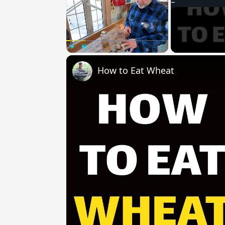
Play
Unmute
Fullscreen
How to Eat Wheat