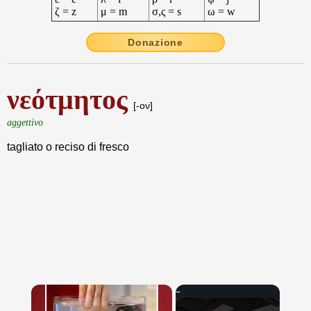
ζ = z
μ = m
σ,ς = s
ω = w
Donazione
νεότμητος
[-ον]
aggettivo
tagliato o reciso di fresco
×