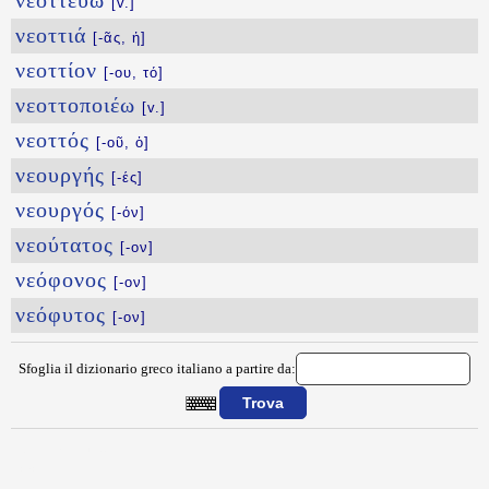
νεοττεύω
[v.]
νεοττιά
[-ᾶς, ἡ]
νεοττίον
[-ου, τό]
νεοττοποιέω
[v.]
νεοττός
[-οῦ, ὁ]
νεουργής
[-ές]
νεουργός
[-όν]
νεούτατος
[-ον]
νεόφονος
[-ον]
νεόφυτος
[-ον]
Sfoglia il dizionario greco italiano a partire da:
{{ID:NEOTMHTOS100}}
---CACHE---