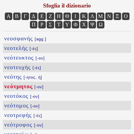
Sfoglia il dizionario
Α
Β
Γ
Δ
Ε
Ζ
Η
Θ
Ι
Κ
Λ
Μ
Ν
Ξ
Ο
Π
Ρ
Σ
Τ
Υ
Φ
Χ
Ψ
Ω
νεοσφανής
[agg.]
νεοτελής
[-ές]
νεότευκτος
[-ον]
νεοτευχής
[-ές]
νεότης
[-ητος, ἡ]
νεότμητος
[-ον]
νεοτόκος
[-ον]
νεότομος
[-ον]
νεοτρεφής
[-ές]
νεότροφος
[-ον]