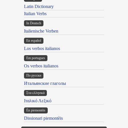
Latin Dictionary
Italian Verbs
In Deutsch
Italienische Verben
En español
Los verbos italianos
Em portugues
Os verbos italianos
По русски
Итальянские глаголы
Στα ελληνικά
Ιταλικό Λεξικό
Ën piemontèis
Dissionari piemontèis