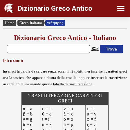
Dizionario Greco Antico
Home
›
Greco-Italiano
›
νεότμητος
Dizionario Greco Antico - Italiano
Istruzioni:
Inserisci la parola da cercare senza accenti né spiriti. Per inserire i caratteri greci
usa la tastiera che appare a destra della casella, oppure inserisci la trascrizione
in caratteri latini usando questa
tabella di traslitterazione
.
TRASLITTERAZIONE CARATTERI
GRECI
α = a
η = h
ν = n
τ = t
β = b
θ = q
ξ = x
υ = y
γ = g
ι = i
ο = o
φ = f
δ = d
κ = k
π = p
χ = c
ε = e
λ = l
ρ = r
ψ = j