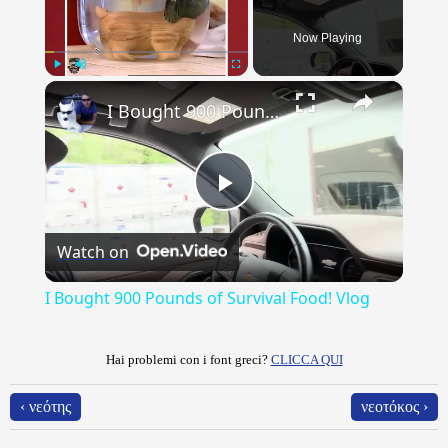
Now Playing
×
Play
Unmute
Fullscreen
I Bought 900 Pounds of Survival Food! Vlog
Play
Watch on
Video
I Bought 900 Pounds of Survival Food! Vlog
Hai problemi con i font greci?
CLICCA QUI
‹ νεότης
νεοτόκος ›