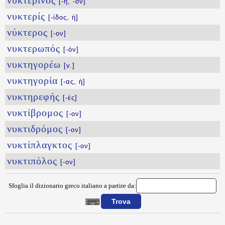
νυκτερινός
[-ή, -όν]
νυκτερίς
[-ίδος, ἠ]
νύκτερος
[-ον]
νυκτερωπός
[-όν]
νυκτηγορέω
[v.]
νυκτηγορία
[-ας, ἡ]
νυκτηρεφής
[-ές]
νυκτίβρομος
[-ον]
νυκτιδρόμος
[-ον]
νυκτίπλαγκτος
[-ον]
νυκτιπόλος
[-ον]
Sfoglia il dizionario greco italiano a partire da:
{{ID:NYKTEREYTHS100}}