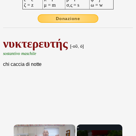
ζ = z
μ = m
σ,ς = s
ω = w
Donazione
νυκτερευτής
[-οῦ, ὁ]
sostantivo maschile
chi caccia di notte
×