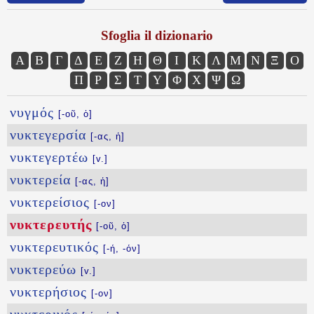
Sfoglia il dizionario
Α
Β
Γ
Δ
Ε
Ζ
Η
Θ
Ι
Κ
Λ
Μ
Ν
Ξ
Ο
Π
Ρ
Σ
Τ
Υ
Φ
Χ
Ψ
Ω
νυγμός
[-οῦ, ὁ]
νυκτεγερσία
[-ας, ἡ]
νυκτεγερτέω
[v.]
νυκτερεία
[-ας, ἡ]
νυκτερείσιος
[-ον]
νυκτερευτής
[-οῦ, ὁ]
νυκτερευτικός
[-ή, -όν]
νυκτερεύω
[v.]
νυκτερήσιος
[-ον]