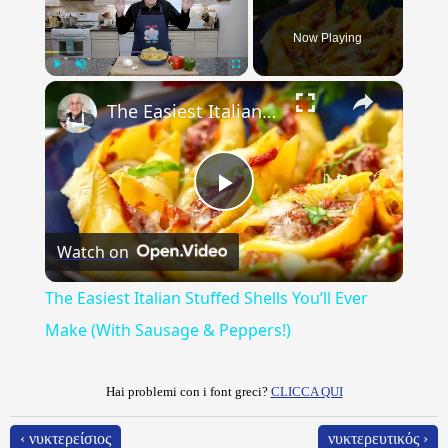
Now Playing
×
Play
Unmute
Fullscreen
The Easiest Italian Stuffed Shells You’ll Ever Make (With Sausage & Peppers!)
Play
Watch on
Video
The Easiest Italian Stuffed Shells You’ll Ever
Make (With Sausage & Peppers!)
Hai problemi con i font greci?
CLICCA QUI
‹ νυκτερείσιος
νυκτερευτικός ›