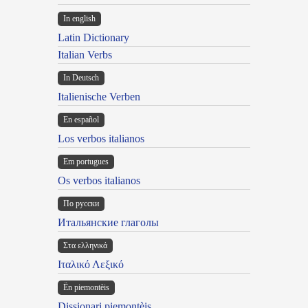
In english
Latin Dictionary
Italian Verbs
In Deutsch
Italienische Verben
En español
Los verbos italianos
Em portugues
Os verbos italianos
По русски
Итальянские глаголы
Στα ελληνικά
Ιταλικό Λεξικό
Ën piemontèis
Dissionari piemontèis