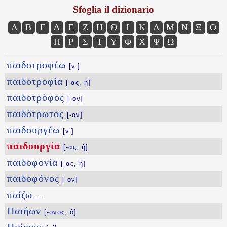
Sfoglia il dizionario
Α
Β
Γ
Δ
Ε
Ζ
Η
Θ
Ι
Κ
Λ
Μ
Ν
Ξ
Ο
Π
Ρ
Σ
Τ
Υ
Φ
Χ
Ψ
Ω
παιδοτροφέω
[v.]
παιδοτροφία
[-ας, ἡ]
παιδοτρόφος
[-ον]
παιδότρωτος
[-ον]
παιδουργέω
[v.]
παιδουργία
[-ας, ἡ]
παιδοφονία
[-ας, ἡ]
παιδοφόνος
[-ον]
παίζω
...
Παιήων
[-ονος, ὁ]