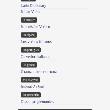
Latin Dictionary
Italian Verbs
In Deutsch
Italienische Verben
En español
Los verbos italianos
Em portugues
Os verbos italianos
По русски
Итальянские глаголы
Στα ελληνικά
Ιταλικό Λεξικό
Ën piemontèis
Dissionari piemontèis