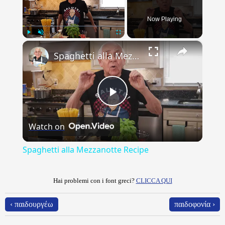
Now Playing
×
Play
Unmute
Fullscreen
Spaghetti alla Mezzanotte Recipe
Play
Watch on
Video
Spaghetti alla Mezzanotte Recipe
Hai problemi con i font greci?
CLICCA QUI
‹ παιδουργέω
παιδοφονία ›