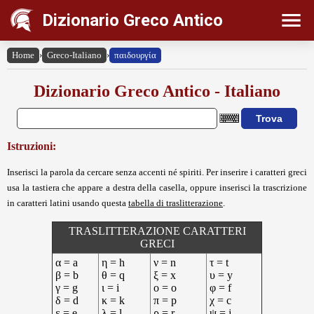
Dizionario Greco Antico
Home
›
Greco-Italiano
›
παιδουργία
Dizionario Greco Antico - Italiano
Istruzioni:
Inserisci la parola da cercare senza accenti né spiriti. Per inserire i caratteri greci
usa la tastiera che appare a destra della casella, oppure inserisci la trascrizione
in caratteri latini usando questa
tabella di traslitterazione
.
TRASLITTERAZIONE CARATTERI
GRECI
α = a
η = h
ν = n
τ = t
β = b
θ = q
ξ = x
υ = y
γ = g
ι = i
ο = o
φ = f
δ = d
κ = k
π = p
χ = c
ε = e
λ = l
ρ = r
ψ = j