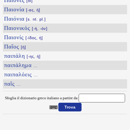
Παίονες
[οἱ]
Παιονία
[-ας, ἡ]
Παιόνια
[s. nt. pl.]
Παιονικός
[-ή, -όν]
Παιονίς
[-ίδος, ἡ]
Παῖος
[ἡ]
παιπάλη
[-ης, ἡ]
παιπάλημα
...
παιπαλόεις
...
παῖς
...
Sfoglia il dizionario greco italiano a partire da:
{{ID:PAIDOYRGIA100}}
---CACHE---