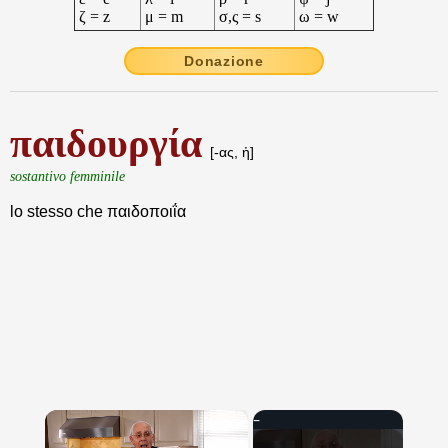
ζ = z
μ = m
σ,ς = s
ω = w
Donazione
παιδουργία
[-ας, ἡ]
sostantivo femminile
lo stesso che παιδοποιΐα
×