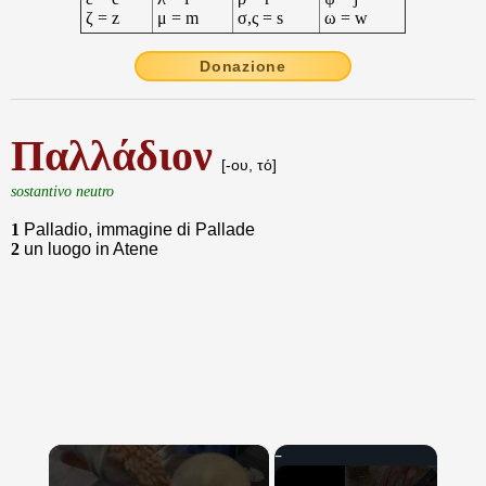
ζ = z
μ = m
σ,ς = s
ω = w
Donazione
Παλλάδιον
[-ου, τό]
sostantivo neutro
1
Palladio, immagine di Pallade
2
un luogo in Atene
×