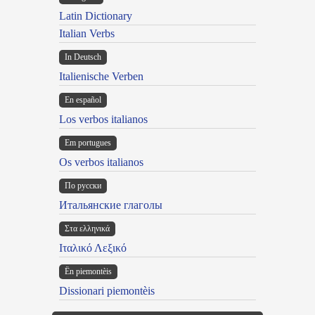
Latin Dictionary
Italian Verbs
In Deutsch
Italienische Verben
En español
Los verbos italianos
Em portugues
Os verbos italianos
По русски
Итальянские глаголы
Στα ελληνικά
Ιταλικό Λεξικό
Ën piemontèis
Dissionari piemontèis