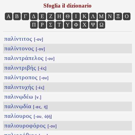
Sfoglia il dizionario
Α
Β
Γ
Δ
Ε
Ζ
Η
Θ
Ι
Κ
Λ
Μ
Ν
Ξ
Ο
Π
Ρ
Σ
Τ
Υ
Φ
Χ
Ψ
Ω
παλίντιτος
[-ον]
παλίντονος
[-ον]
παλιντράπελος
[-ον]
παλιντριβής
[-ές]
παλίντροπος
[-ον]
παλιντυχής
[-ές]
παλινῳδέω
[v.]
παλινῳδία
[-ας, ἡ]
παλίουρος
[-ου, ὁ|ἡ]
παλιουροφόρος
[-ον]