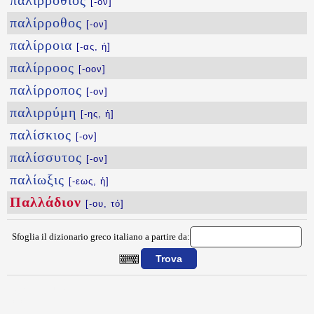
παλιρρόθιος
[-ον]
παλίρροθος
[-ον]
παλίρροια
[-ας, ἡ]
παλίρροος
[-οον]
παλίρροπος
[-ον]
παλιρρύμη
[-ης, ἡ]
παλίσκιος
[-ον]
παλίσσυτος
[-ον]
παλίωξις
[-εως, ἡ]
Παλλάδιον
[-ου, τό]
Sfoglia il dizionario greco italiano a partire da:
{{ID:PALLADION100}}
---CACHE---