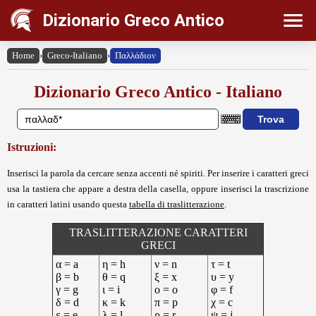
Dizionario Greco Antico
Home
›
Greco-Italiano
›
Παλλάδιον
Dizionario Greco Antico - Italiano
Istruzioni:
Inserisci la parola da cercare senza accenti né spiriti. Per inserire i caratteri greci
usa la tastiera che appare a destra della casella, oppure inserisci la trascrizione
in caratteri latini usando questa
tabella di traslitterazione
.
TRASLITTERAZIONE CARATTERI
GRECI
α = a
η = h
ν = n
τ = t
β = b
θ = q
ξ = x
υ = y
γ = g
ι = i
ο = o
φ = f
δ = d
κ = k
π = p
χ = c
ε = e
λ = l
ρ = r
ψ = j