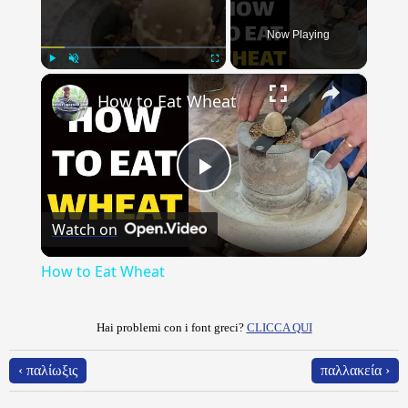
Now Playing
×
Play
Unmute
Fullscreen
How to Eat Wheat
Play
Watch on
Video
How to Eat Wheat
Hai problemi con i font greci?
CLICCA QUI
‹ παλίωξις
παλλακεία ›