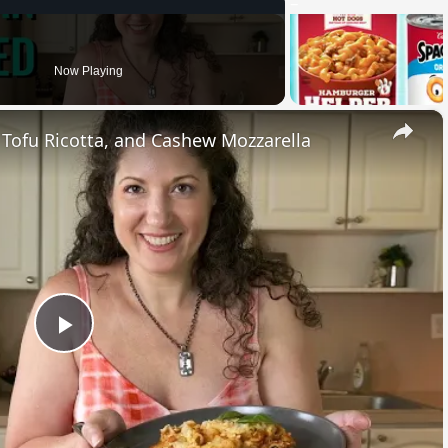
Now Playing
×
, Tofu Ricotta, and Cashew Mozzarella
Play
Video