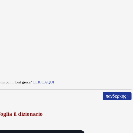
mi con i font greci?
CLICCA QUI
πανδερκής ›
oglia il dizionario