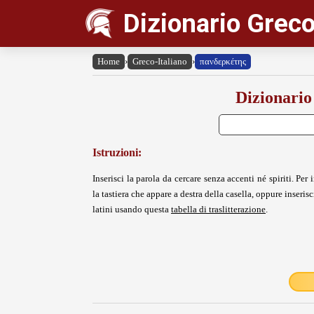
Dizionario Greco
Home
›
Greco-Italiano
›
πανδερκέτης
Dizionario
Istruzioni:
Inserisci la parola da cercare senza accenti né spiriti. Per i
la tastiera che appare a destra della casella, oppure inserisci
latini usando questa
tabella di traslitterazione
.