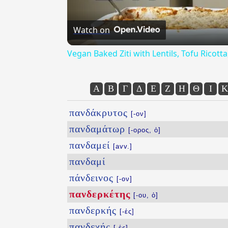
Watch on
Vegan Baked Ziti with Lentils, Tofu Ricot
Α
Β
Γ
Δ
Ε
Ζ
Η
Θ
Ι
Κ
πανδάκρυτος
[-ον]
πανδαμάτωρ
[-ορος, ὁ]
πανδαμεί
[avv.]
πανδαμί
πάνδεινος
[-ον]
πανδερκέτης
[-ου, ὁ]
πανδερκής
[-ές]
πανδεχής
[-ές]