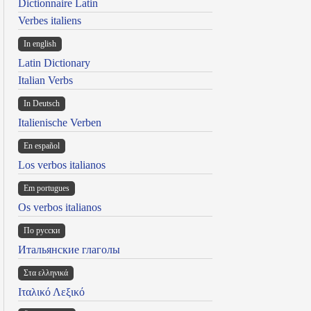
Dictionnaire Latin
Verbes italiens
In english
Latin Dictionary
Italian Verbs
In Deutsch
Italienische Verben
En español
Los verbos italianos
Em portugues
Os verbos italianos
По русски
Итальянские глаголы
Στα ελληνικά
Ιταλικό Λεξικό