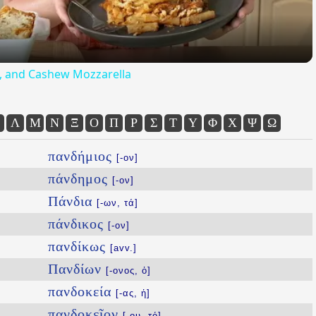
ta, and Cashew Mozzarella
Λ
Μ
Ν
Ξ
Ο
Π
Ρ
Σ
Τ
Υ
Φ
Χ
Ψ
Ω
πανδήμιος
[-ον]
πάνδημος
[-ον]
Πάνδια
[-ων, τά]
πάνδικος
[-ον]
πανδίκως
[avv.]
Πανδίων
[-ονος, ὁ]
πανδοκεία
[-ας, ἡ]
πανδοκεῖον
[-ου, τό]