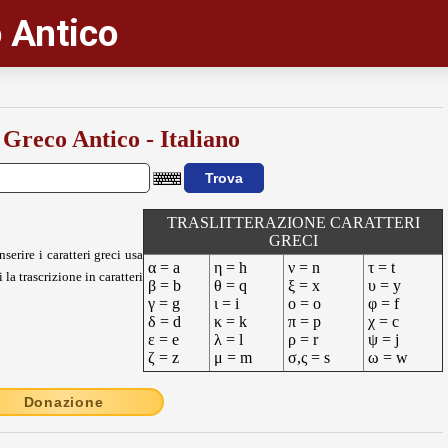
 Antico
 Greco Antico - Italiano
TRASLITTERAZIONE CARATTERI
GRECI
nserire i caratteri greci usa
α = a
η = h
ν = n
τ = t
 la trascrizione in caratteri
β = b
θ = q
ξ = x
υ = y
γ = g
ι = i
ο = o
φ = f
δ = d
κ = k
π = p
χ = c
ε = e
λ = l
ρ = r
ψ = j
ζ = z
μ = m
σ,ς = s
ω = w
Donazione