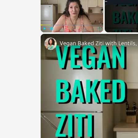
Play
Unmute
Fullscreen
Vegan Baked Ziti with Lentils