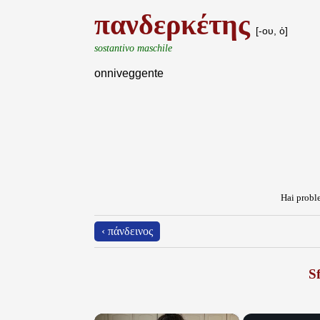
πανδερκέτης
[-ου, ὁ]
sostantivo maschile
onniveggente
Hai proble
‹ πάνδεινος
Sf
×