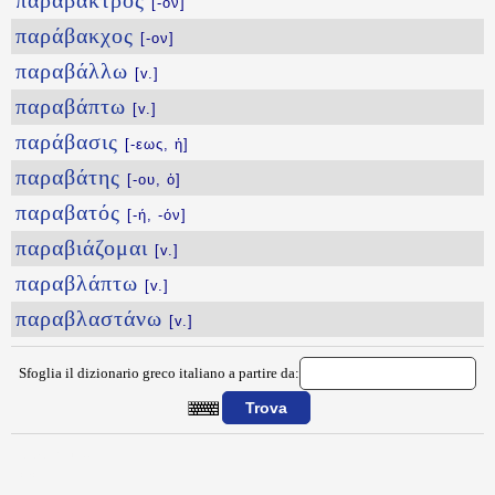
παράβακτρος
[-ον]
παράβακχος
[-ον]
παραβάλλω
[v.]
παραβάπτω
[v.]
παράβασις
[-εως, ἡ]
παραβάτης
[-ου, ὁ]
παραβατός
[-ή, -όν]
παραβιάζομαι
[v.]
παραβλάπτω
[v.]
παραβλαστάνω
[v.]
Sfoglia il dizionario greco italiano a partire da:
{{ID:PAPYROS100}}
---CACHE---