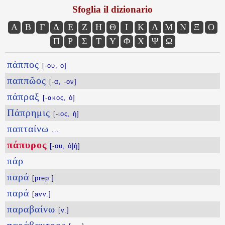
Sfoglia il dizionario
Α
Β
Γ
Δ
Ε
Ζ
Η
Θ
Ι
Κ
Λ
Μ
Ν
Ξ
Ο
Π
Ρ
Σ
Τ
Υ
Φ
Χ
Ψ
Ω
πάππος
[-ου, ὁ]
παππῶος
[-α, -ον]
πάπραξ
[-ακος, ὁ]
Πάπρημις
[-ιος, ἡ]
παπταίνω
...
πάπυρος
[-ου, ὁ|ἡ]
πάρ
παρά
[prep.]
παρά
[avv.]
παραβαίνω
[v.]