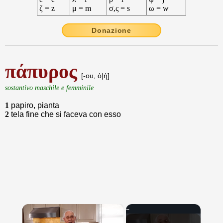
ζ = z
μ = m
σ,ς = s
ω = w
Donazione
πάπυρος
[-ου, ὁ|ἡ]
sostantivo maschile e femminile
1
papiro, pianta
2
tela fine che si faceva con esso
×