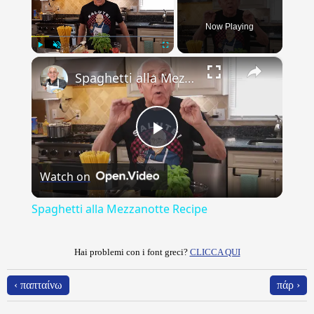
Now Playing
×
Play
Unmute
Fullscreen
Spaghetti alla Mezzanotte Recipe
Play
Watch on
Video
Spaghetti alla Mezzanotte Recipe
Hai problemi con i font greci?
CLICCA QUI
‹ παπταίνω
πάρ ›