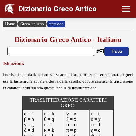
Dizionario Greco Antico
Home
›
Greco-Italiano
›
πάπυρος
Dizionario Greco Antico - Italiano
Istruzioni:
Inserisci la parola da cercare senza accenti né spiriti. Per inserire i caratteri greci
usa la tastiera che appare a destra della casella, oppure inserisci la trascrizione
in caratteri latini usando questa
tabella di traslitterazione
.
TRASLITTERAZIONE CARATTERI
GRECI
α = a
η = h
ν = n
τ = t
β = b
θ = q
ξ = x
υ = y
γ = g
ι = i
ο = o
φ = f
δ = d
κ = k
π = p
χ = c
ε = e
λ = l
ρ = r
ψ = j