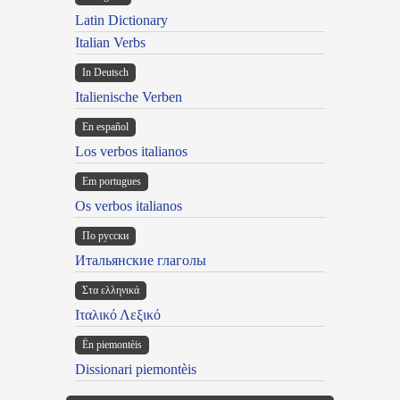
Latin Dictionary
Italian Verbs
In Deutsch
Italienische Verben
En español
Los verbos italianos
Em portugues
Os verbos italianos
По русски
Итальянские глаголы
Στα ελληνικά
Ιταλικό Λεξικό
Ën piemontèis
Dissionari piemontèis