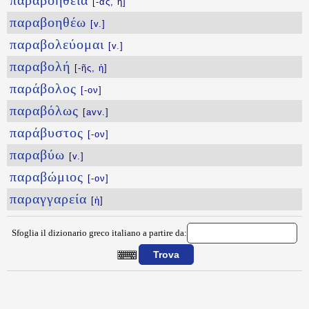
παραβοήθεια
[-ας, ἡ]
παραβοηθέω
[v.]
παραβολεύομαι
[v.]
παραβολή
[-ῆς, ἡ]
παράβολος
[-ον]
παραβόλως
[avv.]
παράβυστος
[-ον]
παραβύω
[v.]
παραβώμιος
[-ον]
παραγγαρεία
[ἡ]
Sfoglia il dizionario greco italiano a partire da:
{{ID:PARABLHTEOS100}}
---CACHE---