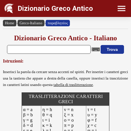
Dizionario Greco Antico
Home
›
Greco-Italiano
›
παραβλητέος
Dizionario Greco Antico - Italiano
Istruzioni:
Inserisci la parola da cercare senza accenti né spiriti. Per inserire i caratteri greci
usa la tastiera che appare a destra della casella, oppure inserisci la trascrizione
in caratteri latini usando questa
tabella di traslitterazione
.
TRASLITTERAZIONE CARATTERI
GRECI
α = a
η = h
ν = n
τ = t
β = b
θ = q
ξ = x
υ = y
γ = g
ι = i
ο = o
φ = f
δ = d
κ = k
π = p
χ = c
ε = e
λ = l
ρ = r
ψ = j