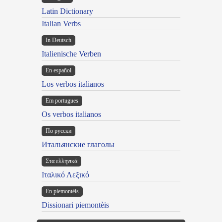
Latin Dictionary
Italian Verbs
In Deutsch
Italienische Verben
En español
Los verbos italianos
Em portugues
Os verbos italianos
По русски
Итальянские глаголы
Στα ελληνικά
Ιταλικό Λεξικό
Ën piemontèis
Dissionari piemontèis