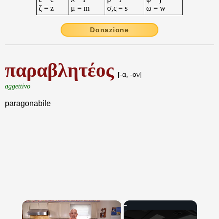
ζ = z
μ = m
σ,ς = s
ω = w
Donazione
παραβλητέος
[-α, -ον]
aggettivo
paragonabile
×