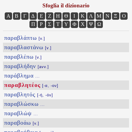
Sfoglia il dizionario
Α
Β
Γ
Δ
Ε
Ζ
Η
Θ
Ι
Κ
Λ
Μ
Ν
Ξ
Ο
Π
Ρ
Σ
Τ
Υ
Φ
Χ
Ψ
Ω
παραβλάπτω
[v.]
παραβλαστάνω
[v.]
παραβλέπω
[v.]
παραβλήδην
[avv.]
παράβλημα
...
παραβλητέος
[-α, -ον]
παραβλητός
[-ή, -όν]
παραβλώσκω
...
παραβλώψ
...
παραβοάω
[v.]