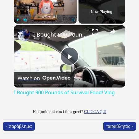
Now Playing
×
Play
Unmute
Fullscreen
I Bought 900 Pounds of Survival Food! Vlog
Play
Watch on
Video
I Bought 900 Pounds of Survival Food! Vlog
Hai problemi con i font greci?
CLICCA QUI
‹ παράβλημα
παραβλητός ›